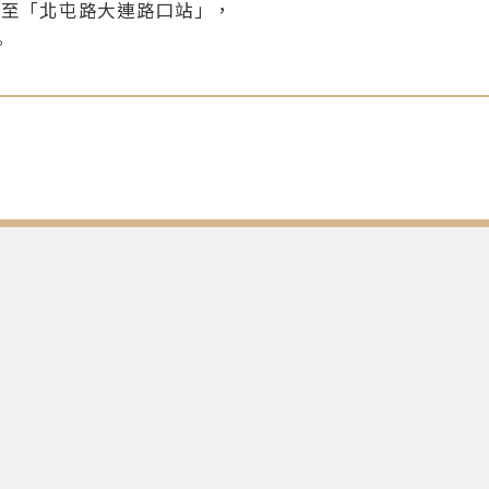
公車 至「北屯路大連路口站」，
。