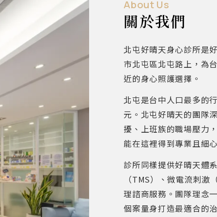
About Us
關於我們
北屯好晴天身心診所是
市北屯區北屯路上，為
近的身心照護選擇。
北屯是台中人口最多的
元。北屯好晴天的團隊
擾、上班族的職場壓力
能在這裡得到專業且細
診所同樣提供好晴天體
（TMS）、微電流刺激（
理諮商服務。團隊理念
個案量身打造最適合的