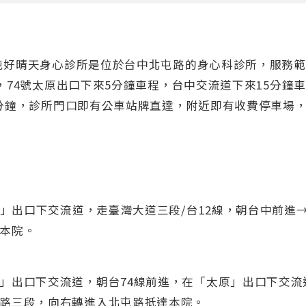
屯好晴天身心診所是位於台中北屯路的身心科診所，服務範
 ，74號太原出口下來5分鐘車程，台中交流道下來15分鐘
0分鐘，診所門口即有公車站牌直達，附近即有收費停車場
流道」出口下交流道，走臺灣大道三段/台12線，朝台中前
本院。
」出口下交流道，朝台74線前進，在「太原」出口下交流
路三段，向右轉進入北屯路抵達本院。