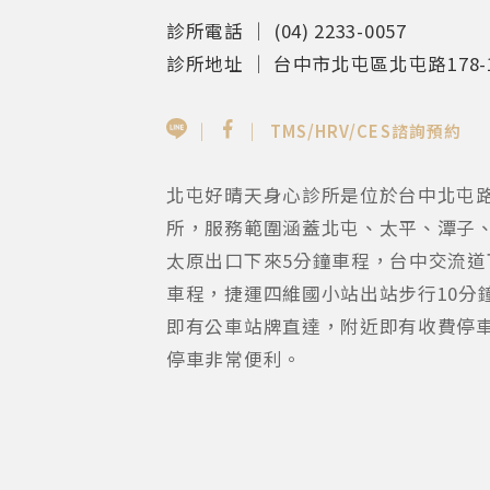
診所電話 ｜ (04) 2233-0057
診所地址 ｜ 台中市北屯區北屯路178-
｜
｜
TMS/HRV/CES諮詢預約
北屯好晴天身心診所是位於台中北屯
所，服務範圍涵蓋北屯、太平、潭子、
太原出口下來5分鐘車程，台中交流道
車程，捷運四維國小站出站步行10分
即有公車站牌直達，附近即有收費停
停車非常便利。