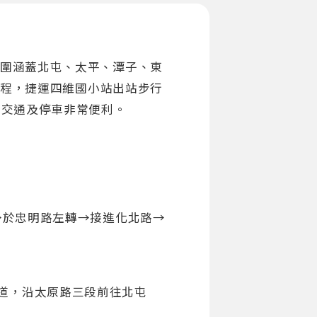
圍涵蓋北屯、太平、潭子、東
車程，捷運四維國小站出站步行
，交通及停車非常便利。
進→於忠明路左轉→接進化北路→
道，沿太原路三段前往北屯