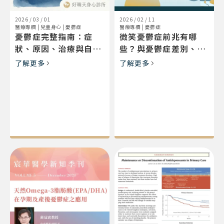
2026 / 03 / 01
2026 / 02 / 11
醫療專欄
|
兒童身心
|
憂鬱症
醫療專欄
|
憂鬱症
憂鬱症完整指南：症
微笑憂鬱症前兆有哪
狀、原因、治療與自我
些？與憂鬱症差別、測
照顧
試方法及診所推薦
了解更多
了解更多