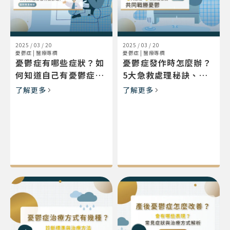
2025 / 03 / 20
2025 / 03 / 20
憂鬱症
|
醫療專欄
憂鬱症
|
醫療專欄
憂鬱症有哪些症狀？如
憂鬱症發作時怎麼辦？
何知道自己有憂鬱症？
5大急救處理秘訣、日
自我檢測方法說明
常自救方式一次看
了解更多
了解更多