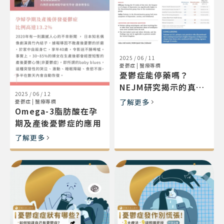
2025 / 06 / 11
憂鬱症
|
醫療專欄
憂鬱症能停藥嗎？
NEJM研究揭示的真相
2025 / 06 / 12
與臨床建議
了解更多
憂鬱症
|
醫療專欄
Omega-3脂肪酸在孕
期及產後憂鬱症的應用
了解更多