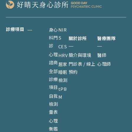
診療項目
身心
NIR
科門
S
關於診所
醫療團隊
診
CES
心理
簡介與環境
醫師
HRV
諮商
門診表 / 線上
心理師
居家
全部
預約
睡眠
診療
檢測
項目
tPB
自我
M
檢測
量表
心理
衡鑑