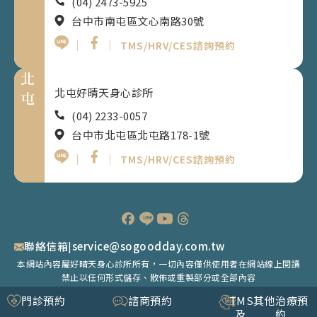
(04) 2473-5925
台中市南屯區文心南路30號
｜
｜
TMS/HRV/CES諮詢預約
北
北屯好晴天身心診所
屯
(04) 2233-0057
台中市北屯區北屯路178-1號
｜
｜
TMS/HRV/CES諮詢預約
聯絡信箱
|
service@sogoodday.com.tw
本網站內容屬好晴天身心診所所有，一切內容僅供使用者在網站線上閱讀
禁止以任何形式儲存、散佈或重製部分或全部內容
©Good Day Psychiatric Clinic. All rights reserved.｜
隱私權政策
門診預約
諮商預約
TMS
其他治療預
及
約