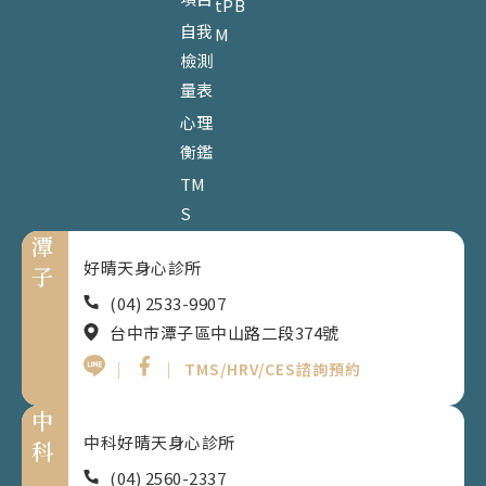
tPB
自我
M
檢測
量表
心理
衡鑑
TM
S
潭
好晴天身心診所
子
(04) 2533-9907
台中市潭子區中山路二段374號
｜
｜
TMS/HRV/CES諮詢預約
中
中科好晴天身心診所
科
(04) 2560-2337