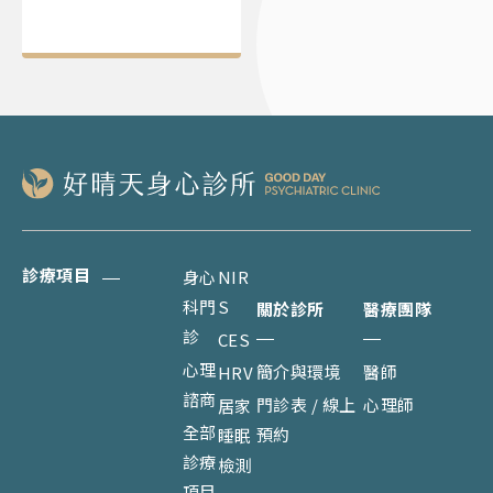
診療項目
身心
NIR
科門
S
關於診所
醫療團隊
診
CES
心理
簡介與環境
醫師
HRV
諮商
門診表 / 線上
心理師
居家
全部
預約
睡眠
診療
檢測
項目