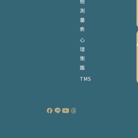
檢
測
量
表
心
理
衡
鑑
TMS