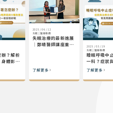
2025 / 06 / 12
失眠
|
醫療專欄
失眠治療的最新進展
｜鄭晴醫師講座重點
2025 / 03 / 19
整理
失眠
|
醫療專欄
麼辦？解析
睡眠呼吸中
、身體影響
一科？症狀
善睡眠方法
式有哪些？
了解更多
了解更多
解析