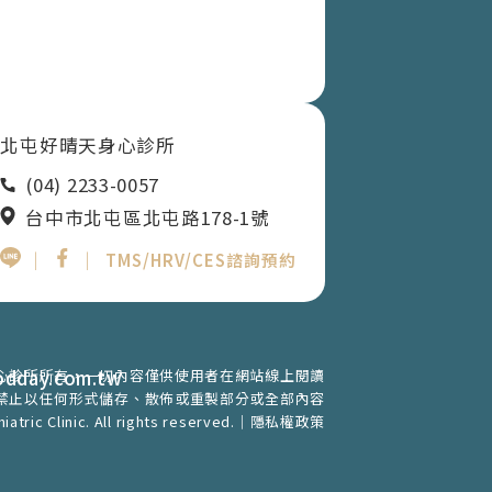
北屯好晴天身心診所
(04) 2233-0057
台中市北屯區北屯路178-1號
｜
｜
TMS/HRV/CES諮詢預約
心診所所有，一切內容僅供使用者在網站線上閱讀
odday.com.tw
禁止以任何形式儲存、散佈或重製部分或全部內容
tric Clinic. All rights reserved.｜
隱私權政策