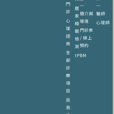
門
居
診
簡介與
醫師
家
心
環境
心理師
睡
理
門診表
眠
諮
/ 線上
檢
商
預約
測
全
tPBM
部
診
療
項
目
自
我