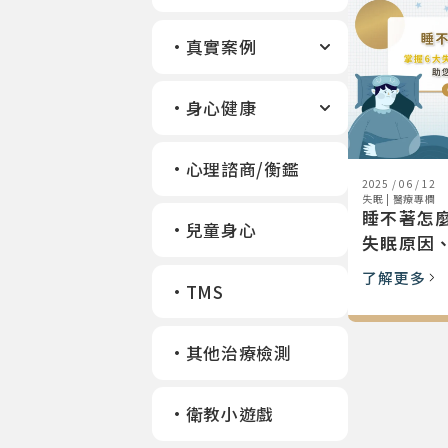
真實案例
身心健康
心理諮商/衡鑑
2025 / 06 / 12
失眠
|
醫療專欄
睡不著怎
兒童身心
失眠原因
與9招改
了解更多
TMS
其他治療檢測
衛教小遊戲