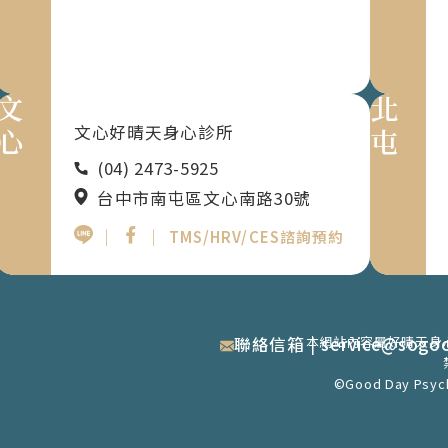
文心
北屯
文心好晴天身心診所
(04) 2473-5925
台中市南屯區文心南路30號
｜
｜
TMS/HRV/CES諮詢預約
聯絡信箱
本網站內容屬好晴天身
|
service@sogo
©Good Day Psychia