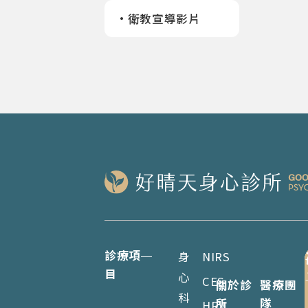
衛教宣導影片
診療項
身
NIRS
目
心
CES
關於診
醫療團
科
所
隊
HRV