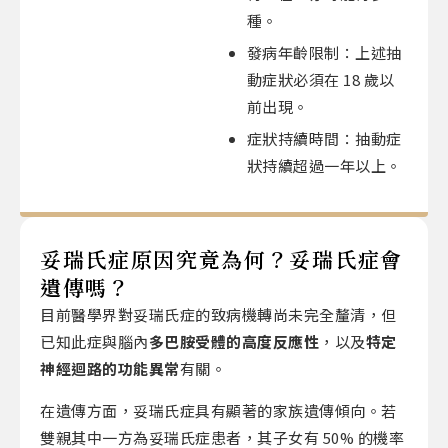
種。
發病年齡限制：上述抽
動症狀必須在 18 歲以
前出現。
症狀持續時間：抽動症
狀持續超過一年以上。
妥瑞氏症原因究竟為何？妥瑞氏症會
遺傳嗎？
目前醫學界對妥瑞氏症的致病機轉尚未完全釐清，但
已知此症與腦內
多巴胺受體的高度反應性
，以及
特定
神經迴路的功能異常
有關。
在遺傳方面，妥瑞氏症具有顯著的家族遺傳傾向。若
雙親其中一方為妥瑞氏症患者，其子女有 50% 的機率