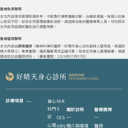
醫療免責聲明
本文內容僅供健康知識參考，不能取代專業醫療診斷、治療或建議。每個人的身
心狀況不同，如有任何健康疑慮或症狀，請諮詢合格的醫療專業人員。切勿因本
文內容而延遲就醫或自行調整用藥。
醫療審閱聲明
本文內容由
鄭晴醫師
（精神科專科醫師，好晴天身心診所創辦人暨院長、英國劍
橋大學碩士）專業審閱，確保醫療資訊正確可靠。如有任何身心健康疑慮，建議
親自就診由醫師評估。（最後審閱：2026年07月07日）
診療項目
身心
NIR
科門
S
關於診所
醫療團隊
診
CES
心理
簡介與環境
醫師
HRV