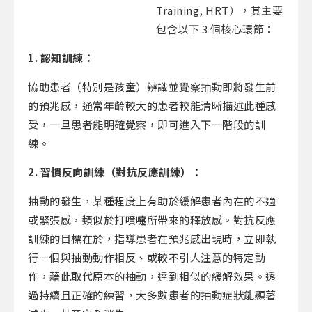
Training, HRT），其主要
包含以下 3 個核心環節：
1. 認知訓練：
協助患者（特別是孩童）辨識並覺察抽動即將發生前
的預兆感，通常年齡較大的患者較能清晰描述此種感
受，一旦患者能明確覺察，即可進入下一階段的訓
練。
2. 習慣反向訓練（對抗反應訓練）：
抽動的發生，某種程度上有助於緩解患者內在的不適
或緊張感，類似於打噴嚏所帶來的釋放感。對抗反應
訓練的目標在於，指導患者在預兆感出現時，立即執
行一個與抽動動作相反、或較不引人注意的特定動
作，藉此取代原本的抽動，達到相似的緩解效果。透
過持續且正確的練習，大多數患者的抽動症狀能顯著