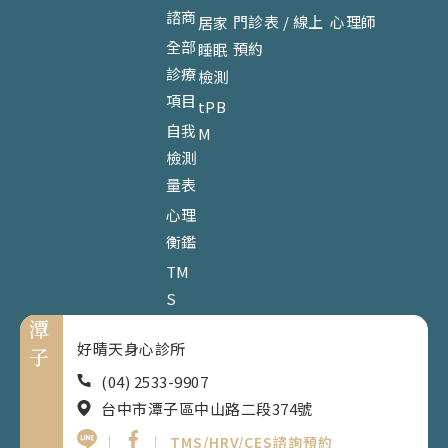
諮商
門診表 / 線上
心理師
居家
全部
預約
睡眠
診療
檢測
項目
tPB
自我
M
檢測
量表
心理
衡鑑
TM
S
潭
好晴天身心診所
子
(04) 2533-9907
台中市潭子區中山路二段374號
｜
｜
TMS/HRV/CES諮詢預約