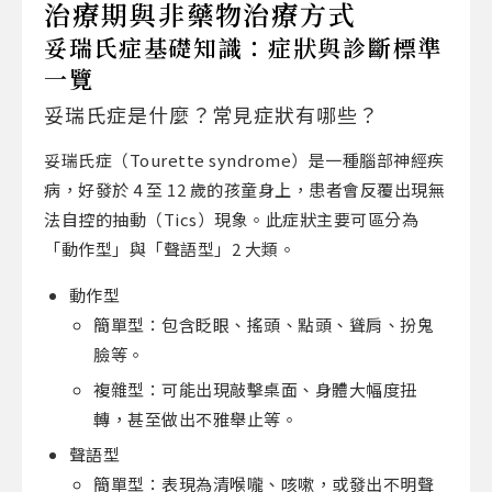
治療期與非藥物治療方式
妥瑞氏症基礎知識：症狀與診斷標準
一覽
妥瑞氏症是什麼
？常見症狀有哪些？
妥瑞氏症（Tourette syndrome）是一種腦部神經疾
病，好發於 4 至 12 歲的孩童身上，患者會反覆出現無
法自控的抽動（Tics）現象。此症狀主要可區分為
「動作型」與「聲語型」2 大類。
動作型
簡單型：包含眨眼、搖頭、點頭、聳肩、扮鬼
臉等。
複雜型：可能出現敲擊桌面、身體大幅度扭
轉，甚至做出不雅舉止等。
聲語型
簡單型：表現為清喉嚨、咳嗽，或發出不明聲