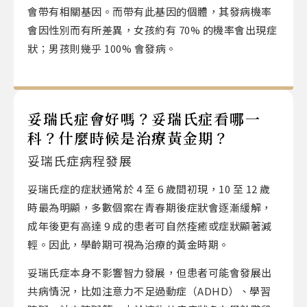
會帶有相關基因。而帶有此基因的個體，其發病機率
會因性別而有所差異，女孩約有 70% 的機率會出現症
狀；男孩則幾乎 100% 會發病。
妥瑞氏症會好嗎？妥瑞氏症看哪一
科？什麼時候是治療黃金期？
妥瑞氏症病程發展
妥瑞氏症的症狀通常於 4 至 6 歲間初現，10 至 12 歲
時最為明顯，多數個案在青春期後症狀會逐漸緩解，
成年後更有高達 9 成的患者可自然痊癒或症狀顯著減
輕。因此，學齡期可視為治療的黃金時期。
妥瑞氏症本身不影響智力發展，但患者可能會發展出
共病情況，比如注意力不足過動症（ADHD）、學習