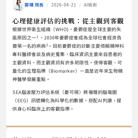
鄭晴 院長
/
2026-04-21
/
AI檢測
心理健康評估的挑戰：從主觀到客觀
根據世界衛生組織（WHO)，憂鬱症是全球主要的失
1
能原因之一
，2030年憂鬱症會成為全球社會經濟負
2
擔第一名的疾病
。目前憂鬱症的診斷主要倚賴精神科
專科醫師會談及病史蒐集，臨床資訊主要來自患者的
主觀資料，而主觀資訊有許多局限性，使得客觀、可
量化的生理指標（Biomarker）一直是近年來生物精
神醫學發展重點。
SEA腦波壓力評估系統（憂可視）將複雜的腦電圖
（EEG）訊號轉化為科學化的數據，搭配AI判讀，提
供身心科臨床上的客觀指標。