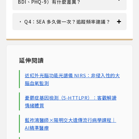
BDI、PHQ-9）有什麼差異？
Q4：SEA 多久做一次？追蹤頻率建議？
延伸閱讀
近紅外光腦功能光譜儀 NIRS：非侵入性的大
腦血氧監測
憂鬱症基因檢測（5-HTTLPR）：客觀解讀
情緒體質
藍祚鴻醫師×陽明交大遺傳流行病學課程｜
AI精準醫療