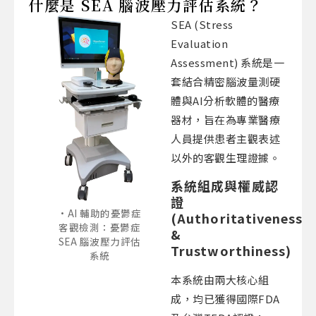
什麼是 SEA 腦波壓力評估系統？
SEA (Stress
Evaluation
Assessment) 系統是一
套結合精密腦波量測硬
體與AI分析軟體的醫療
器材，旨在為專業醫療
人員提供患者主觀表述
以外的客觀生理證據。
系統組成與權威認
證
AI 輔助的憂鬱症
(Authoritativeness
客觀檢測：憂鬱症
&
SEA 腦波壓力評估
Trustworthiness)
系統
本系統由兩大核心組
成，均已獲得國際FDA