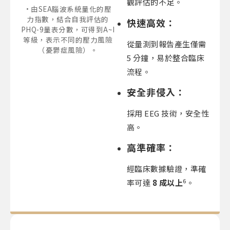
觀評估的不足。
由SEA腦波系統量化的壓
力指數，結合自我評估的
快速高效：
PHQ-9量表分數，可得到A~I
等級，表示不同的壓力風險
從量測到報告產生僅需
（憂鬱症風險）。
5 分鐘，易於整合臨床
流程。
安全非侵入：
採用 EEG 技術，安全性
高。
高準確率：
經臨床數據驗證，準確
6
率可達
8
成以上
。