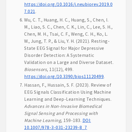
https://doi.org/10.1016/j.neubiorev.2019.0
7.021
.
Wu, C. T., Huang, H. C., Huang, S., Chen, I.
M., Liao, S. C., Chen, C. K., Lin, C., Lee, S. H.,
Chen, M. H., Tsai, C. F., Weng, C. H., Ko, L.
W., Jung, T. P., & Liu, Y. H. (2021). Resting-
State EEG Signal for Major Depressive
Disorder Detection: A Systematic
Validation on a Large and Diverse Dataset.
Biosensors
, 11(12), 499.
https://doi.org/10.3390/bios11120499
.
Hassan, F., Hussain, S. F. (2023). Review of
EEG Signals Classification Using Machine
Learning and Deep-Learning Techniques.
Advances in Non-Invasive Biomedical
Signal Sensing and Processing with
Machine Learning
, 159-183.
DOI:
10.1007/978-3-031-23239-8_7