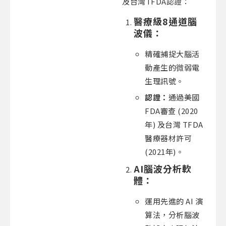
及台灣TFDA認證：
醫療級
8
通道腦
波儀
：
精確捕捉大腦活
動產生的微弱電
生理訊號。
認證：
通過美國
FDA審查 (2020
年) 及台灣 TFDA
醫療器材許可
(2021年)。
AI
腦波分析軟
體
：
運用先進的 AI 演
算法，分析腦波