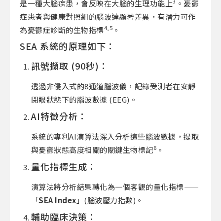
3
是一種大腦疾患，會反映在大腦的生理功能上
。憂鬱
症患者與健康對照組的腦波達顯著差異，有潛力可作
4,
5
為憂鬱症診斷的生物指標
。
SEA 系統的原理如下：
訊號擷取 (90秒)：
透過非侵入式的8通道腦波儀，記錄受測者在安靜
閉眼狀態下的腦波數據 (EEG)。
AI特徵分析：
系統的專利AI演算法深入分析這些腦波數據，提取
6
與憂鬱狀態高度相關的關鍵生物標記
。
量化指標生成：
演算法將分析結果轉化為一個客觀的量化指標——
「
SEA Index
」(腦波壓力指數)。
輔助臨床決策：