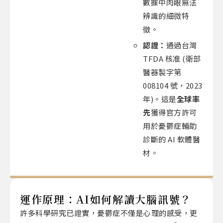
數據中肉眼無法
辨識的細微特
徵。
認證：
通過台灣
TFDA 核准 (衛部
醫器製字第
008104 號，2023
年)。這是
全球率
先
獲得官方許可
用於憂鬱症輔助
診斷的 AI 軟體醫
材。
運作原理：AI如何解讀大腦訊號？
許多科學研究已證實，憂鬱症不僅是心理的感受，更