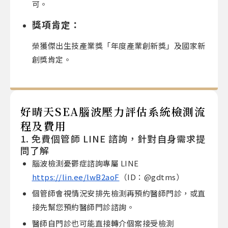
可。
獎項肯定：
榮獲傑出生技產業獎「年度產業創新獎」及國家新
創獎肯定。
好晴天SEA腦波壓力評估系統檢測流
程及費用
1. 免費個管師 LINE 諮詢，針對自身需求提
問了解
腦波檢測憂鬱症諮詢專屬 LINE
https://lin.ee/lwB2aoF
（ID：@gdtms）
個管師會視情況安排先檢測再預約醫師門診，或直
接先幫您預約醫師門診諮詢。
醫師自門診也可能直接轉介個案接受檢測