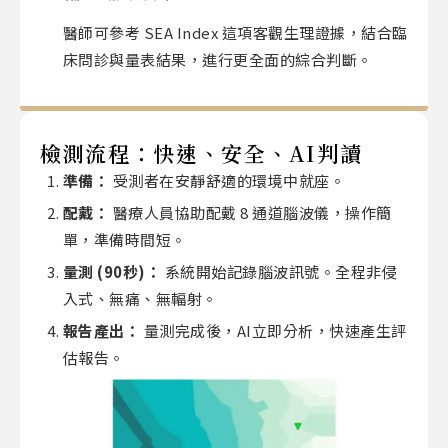
醫師可參考 SEA Index 這項客觀生理證據，結合臨
床問診與量表結果，進行更全面的綜合判斷。
檢測流程：快速、安全、AI判讀
準備：
受測者在安靜舒適的環境中就座。
配戴：
醫療人員協助配戴 8 通道腦波儀，操作簡
單，準備時間短。
量測
(90
秒
)
：
系統開始記錄腦波訊號。全程非侵
入式、無痛、無輻射。
報告產出：
量測完成後，AI立即分析，快速產生評
估報告。