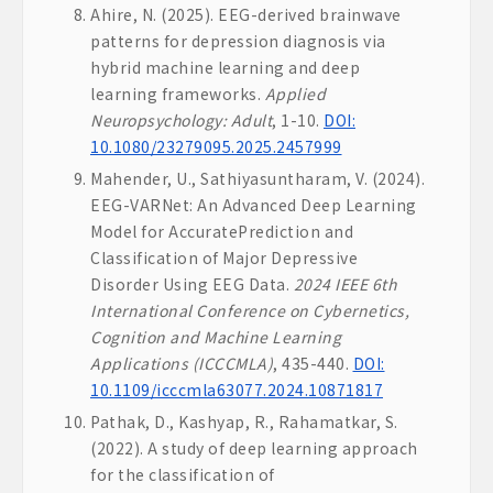
Ahire, N. (2025). EEG-derived brainwave
patterns for depression diagnosis via
hybrid machine learning and deep
learning frameworks.
Applied
Neuropsychology: Adult
, 1-10.
DOI:
10.1080/23279095.2025.2457999
Mahender, U., Sathiyasuntharam, V. (2024).
EEG-VARNet: An Advanced Deep Learning
Model for AccuratePrediction and
Classification of Major Depressive
Disorder Using EEG Data.
2024 IEEE 6th
International Conference on Cybernetics,
Cognition and Machine Learning
Applications (ICCCMLA)
, 435-440.
DOI:
10.1109/icccmla63077.2024.10871817
Pathak, D., Kashyap, R., Rahamatkar, S.
(2022). A study of deep learning approach
for the classification of