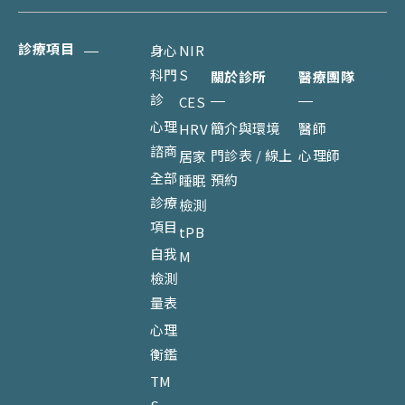
診療項目
身心
NIR
科門
S
關於診所
醫療團隊
診
CES
心理
簡介與環境
醫師
HRV
諮商
門診表 / 線上
心理師
居家
全部
預約
睡眠
診療
檢測
項目
tPB
自我
M
檢測
量表
心理
衡鑑
TM