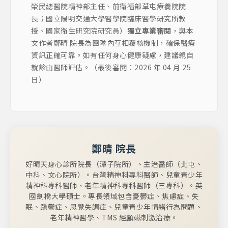
榮民總醫院精神部主任、前衛福部草屯療養院院
長；國立陽明交通大學醫學院臨床醫學研究所教
授、國家衛生研究院研究員）
獨立專業審閱
，與本
文作者鄭晴 院長為團隊內互相覆核機制，確保醫療
資訊正確可靠。如有任何身心健康疑慮，建議親自
就診由醫師評估。（最後審閱：2026 年 04 月 25
日）
鄭晴 院長
好晴天身心診所院長（潭子院所）、主治醫師（北屯、
中科、文心院所）。台灣精神科專科醫師、兒童青少年
精神科專科醫師、老年精神科專科醫師（三專科）。英
國劍橋大學碩士。專長領域包含憂鬱症、焦慮症、失
眠、躁鬱症、思覺失調症、兒童青少年情緒行為問題、
老年精神醫學、TMS 經顱磁刺激治療。