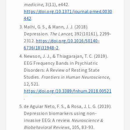
medicine
, 3(11), e442.
https://doi.org/10.1371/journal.pmed.0030
442
.
Malhi, G. S., & Mann, J. J. (2018).
Depression.
The Lancet
, 392(10161), 2299-
2312.
https://doi.org/10.1016/S0140-
6736(18)31948-2
.
Newson, J. J., & Thiagarajan, T. C. (2019).
EEG Frequency Bands in Psychiatric
Disorders: A Review of Resting State
Studies.
Frontiers in Human Neuroscience
,
12, 521.
https://doi.org/10.3389/fnhum.2018.00521
.
de Aguiar Neto, F. S., & Rosa, J. L. G. (2019).
Depression biomarkers using non-
invasive EEG: A review.
Neuroscience &
Biobehavioral Reviews
, 105, 83-93.