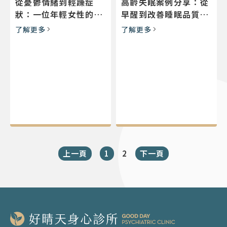
從憂鬱情緒到輕躁症
高齡失眠案例分享：從
狀：一位年輕女性的雙
早醒到改善睡眠品質的
相情緒障礙診斷歷程
旅程
了解更多
了解更多
上一頁
1
2
下一頁