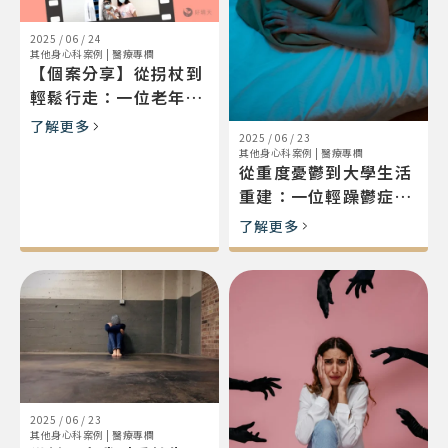
2025 / 06 / 24
其他身心科案例
|
醫療專欄
【個案分享】從拐杖到
輕鬆行走：一位老年憂
鬱症患者的重生歷程
了解更多
2025 / 06 / 23
其他身心科案例
|
醫療專欄
從重度憂鬱到大學生活
重建：一位輕躁鬱症個
案的治療歷程
了解更多
2025 / 06 / 23
其他身心科案例
|
醫療專欄