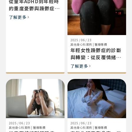
從童年ADHD到年輕時
的重度憂鬱與躁鬱症診
斷：一位女性的自我重
了解更多
建旅程
2025 / 06 / 23
其他身心科案例
|
醫療專欄
年輕女性躁鬱症的診斷
與轉變：從反覆情緒波
動到步入穩定幸福人生
了解更多
2025 / 06 / 23
2025 / 06 / 23
其他身心科案例
|
醫療專欄
其他身心科案例
|
醫療專欄