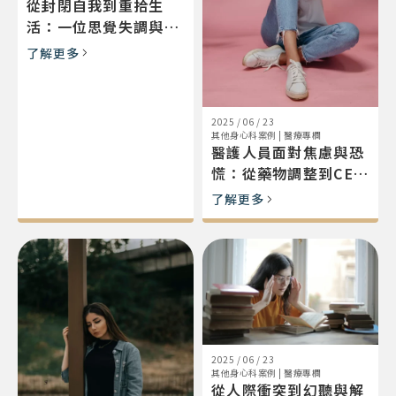
從封閉自我到重拾生
活：一位思覺失調與重
度憂鬱個案的穩定歷程
了解更多
2025 / 06 / 23
其他身心科案例
|
醫療專欄
醫護人員面對焦慮與恐
慌：從藥物調整到CES
治療的回穩歷程
了解更多
2025 / 06 / 23
其他身心科案例
|
醫療專欄
從人際衝突到幻聽與解