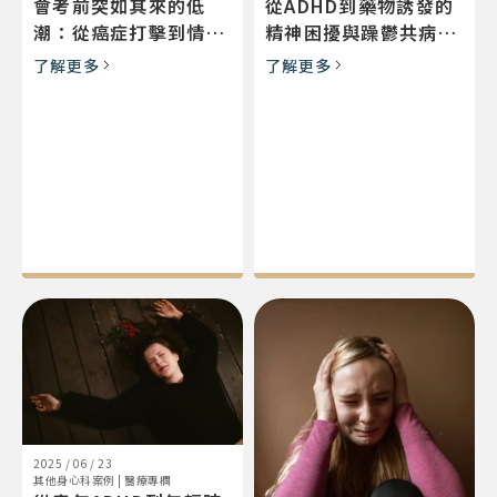
會考前突如其來的低
從ADHD到藥物誘發的
潮：從癌症打擊到情緒
精神困擾與躁鬱共病：
復原，一位國三學生的
一位年輕人的重生之路
了解更多
了解更多
歷程
2025 / 06 / 23
其他身心科案例
|
醫療專欄