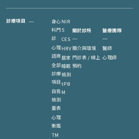
診療項目
身心
NIR
科門
S
關於診所
醫療團隊
診
CES
心理
簡介與環境
醫師
HRV
諮商
門診表 / 線上
心理師
居家
全部
預約
睡眠
診療
檢測
項目
tPB
自我
M
檢測
量表
心理
衡鑑
TM