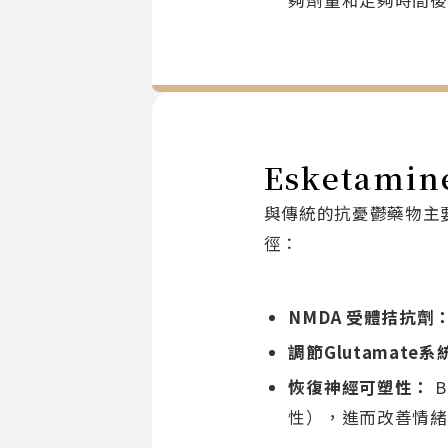
夠劑量和足夠時間後
Esketam
與傳統的抗憂鬱藥物主要
徑：
NMDA
受體拮抗劑
調節Glutamate系
恢復神經可塑性：
B
性），進而改善情緒