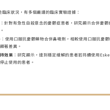
下方這些臨床狀況，有多個嚴謹的臨床實驗證據：
：針對有急性自殺意念的憂鬱症患者，研究顯示合併憂鬱症標
。
)
：使用口服抗憂鬱藥物合併鼻噴劑，相較使用口服抗憂鬱
顯著差異。
持效果
：研究顯示，達到穩定緩解的患者若持續使用Esket
停止使用的患者。