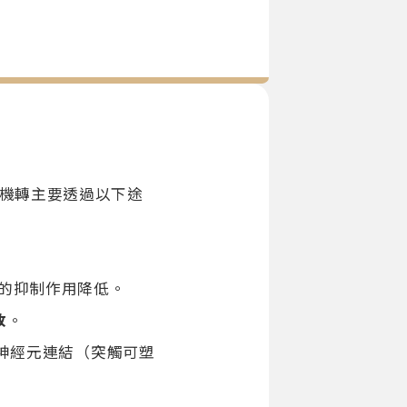
鬱機轉主要透過以下途
BA的抑制作用降低。
放
。
神經元連結（突觸可塑