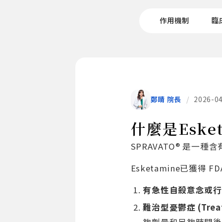
作用機制
臨
鄭晴 院長
/
2026-0
什麼是Eske
SPRAVATO® 是一
Esketamine已獲得
有急性自殺意念或行
難治型憂鬱症
(Trea