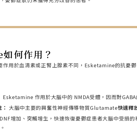
，憂鬱症狀仍未獲得充分改善的患者。
ine如何作用？
作用於血清素或正腎上腺素不同，Esketamine的抗憂
：
Esketamine 作用於大腦中的 NMDA受體，因而對GA
統：
大腦中主要的興奮性神經傳導物質Glutamate
快速釋
DNF增加、突觸增生，快速恢復憂鬱症患者大腦中受損的
。