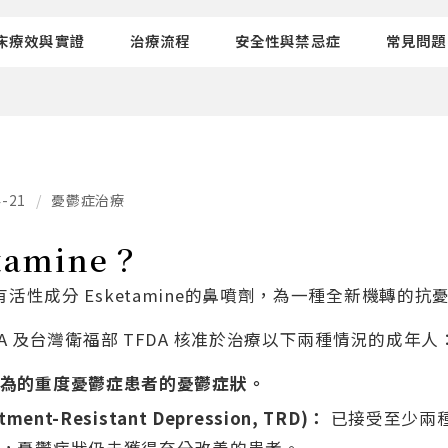
床療效與實證
治療流程
安全性與禁忌症
常見問題
4-21
/
憂鬱症治療
tamine？
種含有活性成分 Esketamine的鼻噴劑，為一種全新機轉的
 FDA 及台灣衛福部 TFDA 核准於治療以下兩種情況的成年人
為的重度憂鬱症患者的憂鬱症狀。
tment-Resistant Depression, TRD)
：
已接受至少兩