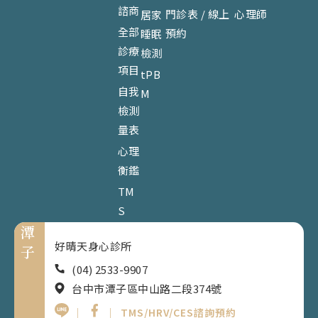
諮商
門診表 / 線上
心理師
居家
全部
預約
睡眠
診療
檢測
項目
tPB
自我
M
檢測
量表
心理
衡鑑
TM
S
潭
好晴天身心診所
子
(04) 2533-9907
台中市潭子區中山路二段374號
｜
｜
TMS/HRV/CES諮詢預約