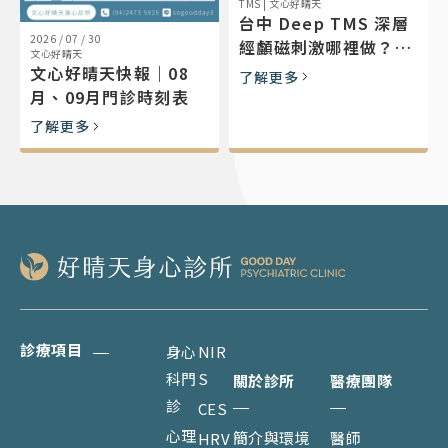
TMS
|
文心好晴天
台中 Deep TMS 深層
2026 / 07 / 30
經顱磁刺激哪裡做？文
文心好晴天
心好晴天
文心好晴天快報｜08
了解更多
（BrainsWay）設備、
月、09月門診時刻表
適合對象與交通
了解更多
診療項目
身心
NIR
科門
S
關於診所
醫療團隊
診
CES
心理
簡介與環境
醫師
HRV