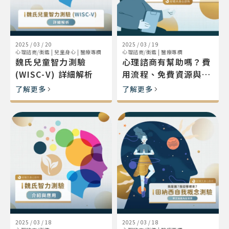
2025 / 03 / 20
2025 / 03 / 19
心理諮商/衡鑑
|
兒童身心
|
醫療專欄
心理諮商/衡鑑
|
醫療專欄
魏氏兒童智力測驗
心理諮商有幫助嗎？費
(WISC-V) 詳細解析
用流程、免費資源與心
理諮商所挑選指南
了解更多
了解更多
2025 / 03 / 18
2025 / 03 / 18