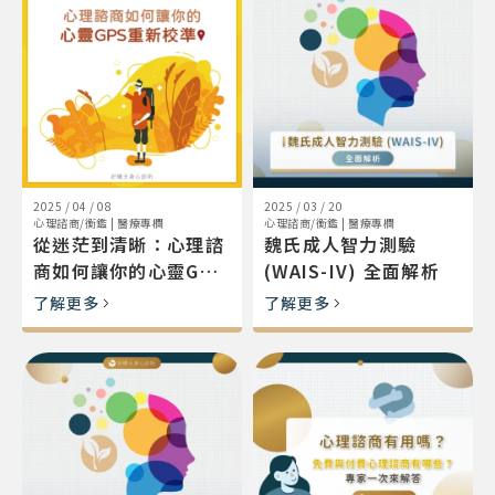
2025 / 04 / 08
2025 / 03 / 20
心理諮商/衡鑑
|
醫療專欄
心理諮商/衡鑑
|
醫療專欄
從迷茫到清晰：心理諮
魏氏成人智力測驗
商如何讓你的心靈GPS
(WAIS-IV) 全面解析
重新校準
了解更多
了解更多