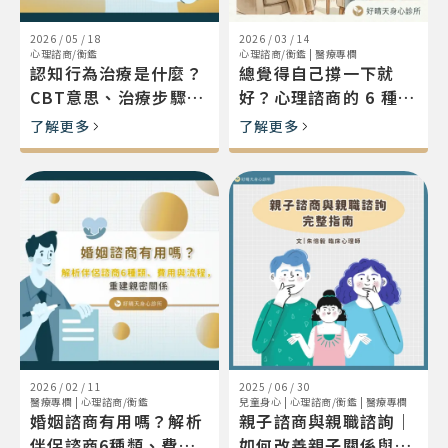
2026 / 05 / 18
2026 / 03 / 14
心理諮商/衡鑑
心理諮商/衡鑑
|
醫療專欄
認知行為治療是什麼？
總覺得自己撐一下就
CBT意思、治療步驟與
好？心理諮商的 6 種類
優缺點深度解析
型、費用與完整流程一
了解更多
了解更多
次看懂
2026 / 02 / 11
2025 / 06 / 30
醫療專欄
|
心理諮商/衡鑑
兒童身心
|
心理諮商/衡鑑
|
醫療專欄
婚姻諮商有用嗎？解析
親子諮商與親職諮詢｜
伴侶諮商6種類、費用
如何改善親子關係與提