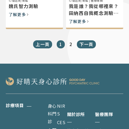
心理諮商/衡鑑
心理諮商/衡鑑
|
醫療專欄
魏氏智力測驗
我是誰？我從哪裡來？
田納西自我概念測驗帶
了解更多
您探索內在世界
了解更多
上一頁
1
2
下一頁
診療項目
身心
NIR
科門
S
關於診所
醫療團隊
診
CES