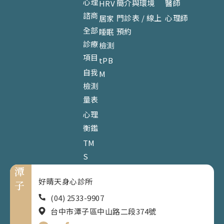
心理
簡介與環境
醫師
HRV
諮商
門診表 / 線上
心理師
居家
全部
預約
睡眠
診療
檢測
項目
tPB
自我
M
檢測
量表
心理
衡鑑
TM
S
潭
好晴天身心診所
子
(04) 2533-9907
台中市潭子區中山路二段374號