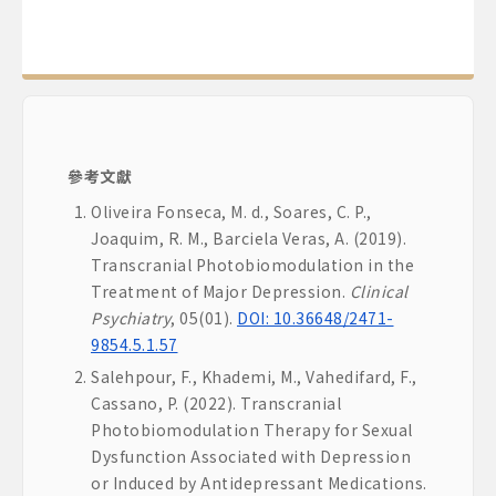
參考文獻
Oliveira Fonseca, M. d., Soares, C. P.,
Joaquim, R. M., Barciela Veras, A. (2019).
Transcranial Photobiomodulation in the
Treatment of Major Depression.
Clinical
Psychiatry
, 05(01).
DOI: 10.36648/2471-
9854.5.1.57
Salehpour, F., Khademi, M., Vahedifard, F.,
Cassano, P. (2022). Transcranial
Photobiomodulation Therapy for Sexual
Dysfunction Associated with Depression
or Induced by Antidepressant Medications.