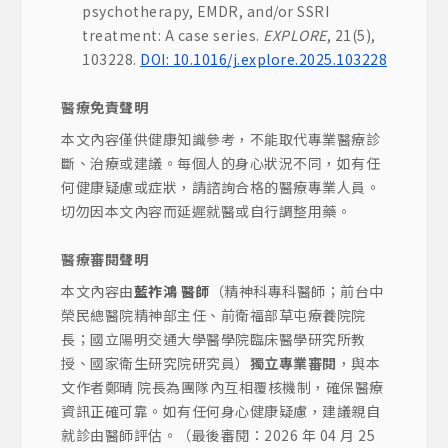
psychotherapy, EMDR, and/or SSRI
treatment: A case series.
EXPLORE
, 21(5),
103228.
DOI: 10.1016/j.explore.2025.103228
醫療免責聲明
本文內容僅供健康知識參考，不能取代專業醫療診
斷、治療或建議。每個人的身心狀況不同，如有任
何健康疑慮或症狀，請諮詢合格的醫療專業人員。
切勿因本文內容而延遲就醫或自行調整用藥。
醫療審閱聲明
本文內容由
藍祚鴻 醫師
（精神科專科醫師；前台中
榮民總醫院精神部主任、前衛福部草屯療養院院
長；國立陽明交通大學醫學院臨床醫學研究所教
授、國家衛生研究院研究員）
獨立專業審閱
，與本
文作者鄭晴 院長為團隊內互相覆核機制，確保醫療
資訊正確可靠。如有任何身心健康疑慮，建議親自
就診由醫師評估。（最後審閱：2026 年 04 月 25