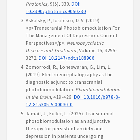
Photonics
, 9(5), 330.
DOI:
10.3390/photonics9050330
Askalsky, P., Iosifescu, D. V. (2019).
<p>Transcranial Photobiomodulation For
The Management Of Depression: Current
Perspectives</p>.
Neuropsychiatric
Disease and Treatment
, Volume 15, 3255-
3272.
DOI: 10.2147/ndt.s188906
Zomorrodi, R., Loheswaran, G., Lim, L.
(2019). Electroencephalography as the
diagnostic adjunct to transcranial
photobiomodulation.
Photobiomodulation
in the Brain
, 419-426.
DOI: 10.1016/b978-0-
12-815305-5.00030-0
Jamail, J., Fuller, L. (2025). Transcranial
photobiomodulation as an adjunctive
therapy for persistent anxiety and
depression in patients undergoing