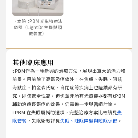
本院 tPBM 光生物療法
儀器（LightDr 主機與頭
戴裝置）
其他臨床應用
tPBM作為一種新興的治療方法，展現出巨大的潛力和
前景。目前除了憂鬱及疼痛外，在焦慮、失眠、阿茲
海默症、帕金森氏症、自閉症等疾病上也陸續都有研
究。即使安全性高，但也並非所有光療儀器都有tPBM
輔助治療憂鬱症的效果，仍需進一步與醫師討論。
tPBM 在失眠屬輔助選項，完整治療方案比較請見
失
眠套餐
，失眠衛教詳見
失眠、睡眠障礙與睡眠保健
。