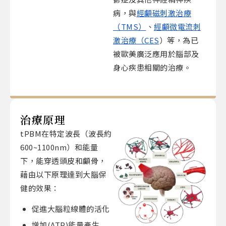
病，與
經顱磁刺激治療
（TMS）
、
經顱微電流刺
激治療（CES
）等，為已
被歐美廣泛應用於腦部及
身心疾患相關的治療。
治療原理
tPBM在特定波長（波長約
600~1100nm）和能量
下，能穿透頭皮和顱骨，
藉由以下原理達到大腦保
健的效果：
促進大腦粒線體的活化
增加(ATP)能量產生