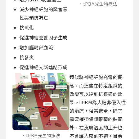
tPBM光生物療法
減少神經細胞的興奮毒
性與預防凋亡
抗氧化
促進神經營養因子生成
增加腦局部血流
抗發炎
促進神經元新連結形成
類似將神經細胞充電的概
念，而這些在特定組織的
改變可以達到抗憂鬱的效
果。tPBM為大腦非侵入性
的治療，相當安全，除了
需要攜帶保護眼睛的裝置
外，在皮膚溫度的上升也
tPBM光生物療法
不會讓人感到不適。目前