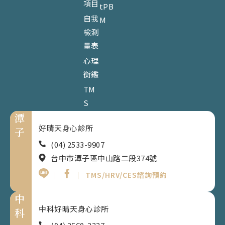
項目
tPB
自我
M
檢測
量表
心理
衡鑑
TM
S
潭
好晴天身心診所
子
(04) 2533-9907
台中市潭子區中山路二段374號
｜
｜
TMS/HRV/CES諮詢預約
中
中科好晴天身心診所
科