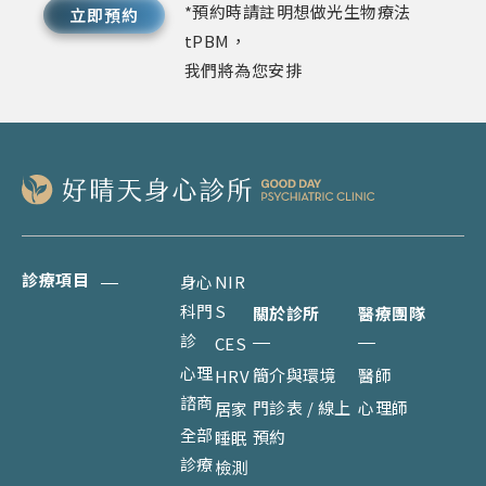
*預約時請註明想做光生物療法
立即預約
tPBM，
我們將為您安排
診療項目
身心
NIR
科門
S
關於診所
醫療團隊
診
CES
心理
簡介與環境
醫師
HRV
諮商
門診表 / 線上
心理師
居家
全部
預約
睡眠
診療
檢測