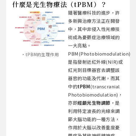
什麼是光生物療法（tPBM）？
隨著醫療科技的進步，許
多新興治療方法正在開發
中，其中非侵入性光療技
術成為憂鬱症治療領域的
一大亮點。
PBM(Photobiomodulation)
tPBM的生理作用
是指發射近紅外線(NIR)或
紅光到目標器官去調整該
器官的功能及代謝，而其
中的
tPBM
(transcranial
Photobiomodulation)，
亦即
經顱光生物調節
，是
利用特定波長的光線來調
節大腦功能的一種方法，
作用於大腦以改善重度憂
鬱症及其他神經精神疾