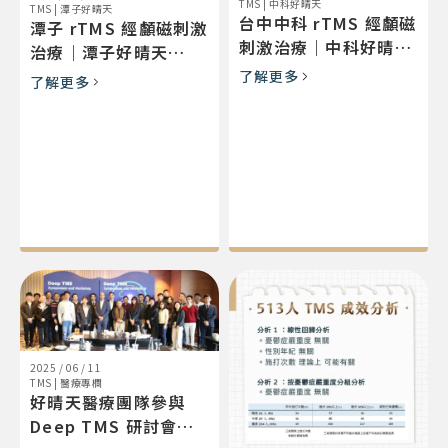
TMS
|
中科好晴天
TMS
|
潭子好晴天
台中中科 rTMS 經顱磁
潭子 rTMS 經顱磁刺激
刺激治療｜中科好晴天
治療｜潭子好晴天
（MagVenture・楊哲
（Magstim・火車站
了解更多
了解更多
彰院長歐盟認證）
旁）豐原神岡就近
2025 / 06 / 11
TMS
|
醫療專欄
好晴天醫療團隊參與
Deep TMS 研討會，