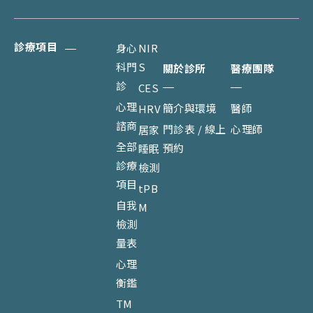
診療項目
身心
NIR
科門
S
關於診所
醫療團隊
診
CES
心理
簡介與環境
醫師
HRV
諮商
門診表 / 線上
心理師
居家
全部
預約
睡眠
診療
檢測
項目
tPB
自我
M
檢測
量表
心理
衡鑑
TM