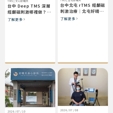
TMS
|
北屯好晴天
TMS
|
文心好晴天
台中北屯 rTMS 經顱磁
台中 Deep TMS 深層
刺激治療｜北屯好晴天
經顱磁刺激哪裡做？文
身心診所（Magstim
心好晴天
了解更多
了解更多
系統）門診與交通
（BrainsWay）設備、
適合對象與交通
2026 / 07 / 08
2026 / 07 / 10