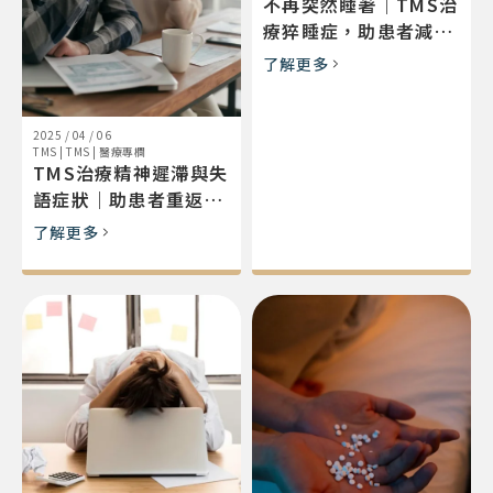
不再突然睡著｜TMS治
療猝睡症，助患者減藥
恢復學業與生活
了解更多
2025 / 04 / 06
TMS
|
TMS
|
醫療專欄
TMS治療精神遲滯與失
語症狀｜助患者重返音
樂與碩士生活
了解更多