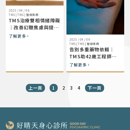
2025 / 04 / 06
TMS
|
TMS
|
醫療專欄
TMS治療雙相情緒障礙
｜改善幻聽焦慮與提升
專注社交力
了解更多
2025 / 04 / 06
TMS
|
TMS
|
醫療專欄
告別多重藥物依賴｜
TMS助42歲工程師憂
鬱減藥重回清晰生活
了解更多
上一頁
1
2
3
4
下一頁