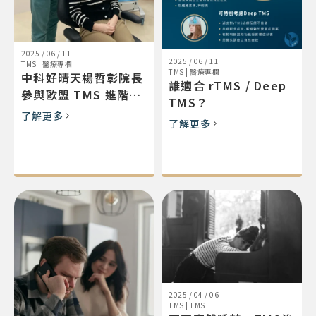
2025 / 06 / 11
2025 / 06 / 11
TMS
|
醫療專欄
TMS
|
醫療專欄
中科好晴天楊哲彰院長
誰適合 rTMS / Deep
參與歐盟 TMS 進階認
TMS？
證
了解更多
了解更多
2025 / 04 / 06
TMS
|
TMS