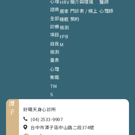
心理
簡介與環境
醫師
HRV
諮商
門診表 / 線上
心理師
居家
全部
預約
睡眠
診療
檢測
項目
tPB
自我
M
檢測
量表
心理
衡鑑
TM
S
潭
好晴天身心診所
子
(04) 2533-9907
台中市潭子區中山路二段374號