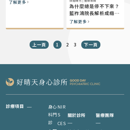
媒體曝光
|
醫療專欄
了解更多
為什麼總是停不下來？
藍祚鴻院長解析成癮心
理與戒斷困境｜廣播專
了解更多
訪
上一頁
1
2
3
下一頁
診療項目
身心
NIR
科門
S
關於診所
醫療團隊
診
CES