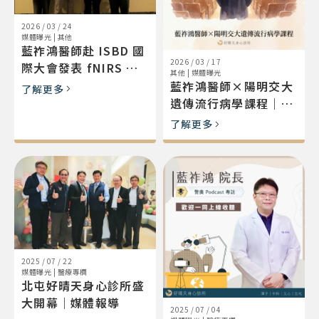
2026 / 03 / 24
媒體曝光
|
其他
藍祚鴻醫師赴 ISBD 國
2026 / 03 / 17
際大會發表 fNIRS 腦
其他
|
媒體曝光
功能退化研究
藍祚鴻醫師×陽明交大
了解更多
遺傳流行病學課程｜AI
精準醫療
了解更多
2025 / 07 / 22
媒體曝光
|
醫療專欄
北屯好晴天身心診所盛
大開幕｜媒體報導
2025 / 07 / 04