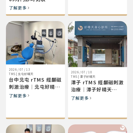
適合對象與交通
了解更多
2026 / 07 / 13
2026 / 07 / 10
TMS
|
北屯好晴天
TMS
|
潭子好晴天
台中北屯 rTMS 經顱磁
潭子 rTMS 經顱磁刺激
刺激治療｜北屯好晴天
治療｜潭子好晴天
身心診所（Magstim
了解更多
（Magstim・火車站
了解更多
系統）門診與交通
旁）豐原神岡就近