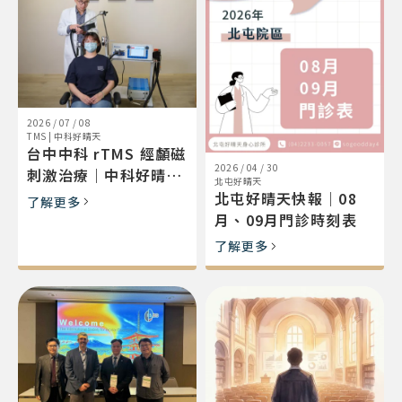
2026 / 07 / 08
TMS
|
中科好晴天
台中中科 rTMS 經顱磁
2026 / 04 / 30
刺激治療｜中科好晴天
北屯好晴天
（MagVenture・楊哲
北屯好晴天快報｜08
了解更多
彰院長歐盟認證）
月、09月門診時刻表
了解更多