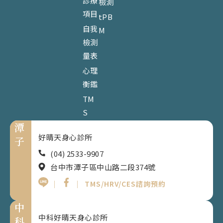
診療
檢測
項目
tPB
自我
M
檢測
量表
心理
衡鑑
TM
S
潭
好晴天身心診所
子
(04) 2533-9907
台中市潭子區中山路二段374號
｜
｜
TMS/HRV/CES諮詢預約
中
中科好晴天身心診所
科