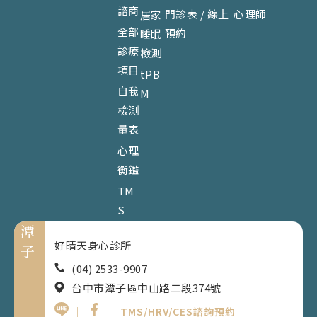
諮商
門診表 / 線上
心理師
居家
全部
預約
睡眠
診療
檢測
項目
tPB
自我
M
檢測
量表
心理
衡鑑
TM
S
潭
好晴天身心診所
子
(04) 2533-9907
台中市潭子區中山路二段374號
｜
｜
TMS/HRV/CES諮詢預約