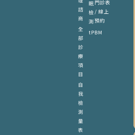
理
門診表
眠
諮
/ 線上
檢
商
預約
測
全
tPBM
部
診
療
項
目
自
我
檢
測
量
表