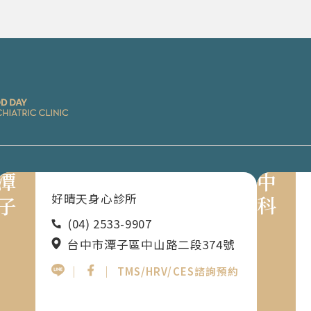
潭子
中科
好晴天身心診所
(04) 2533-9907
台中市潭子區中山路二段374號
｜
｜
TMS/HRV/CES諮詢預約