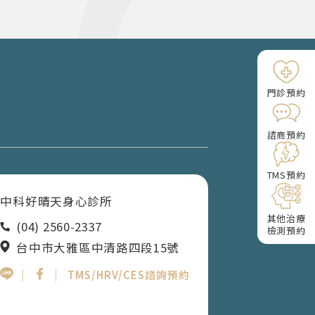
門診預約
諮商預約
TMS預約
中科好晴天身心診所
其他治療
(04) 2560-2337
檢測預約
台中市大雅區中清路四段15號
｜
｜
TMS/HRV/CES諮詢預約