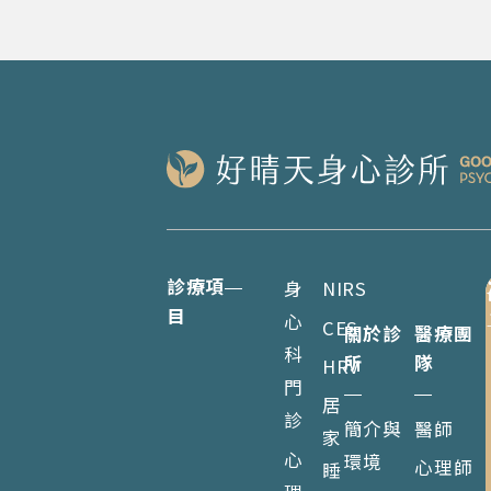
診療項
身
NIRS
目
心
CES
關於診
醫療團
科
所
隊
HRV
門
居
診
簡介與
醫師
家
心
環境
心理師
睡