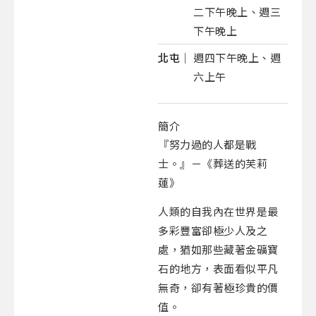
二下午晚上、週三
下午晚上
北屯｜
週四下午晚上、週
六上午
簡介
『努力過的人都是戰
士。』－《葬送的芙莉
蓮》
人類的自我內在世界是最
多彩豐富卻極少人及之
處，猶如那些藏著金礦寶
石的地方，表面看似平凡
無奇，卻有著極珍貴的價
值。