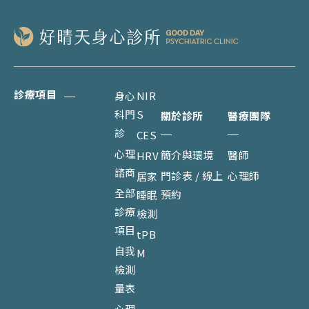
診療項目
身心
NIR
科門
S
關於診所
醫療團隊
診
CES
心理
簡介與環境
醫師
HRV
諮商
門診表 / 線上
心理師
居家
全部
預約
睡眠
診療
檢測
項目
tPB
自我
M
檢測
量表
心理