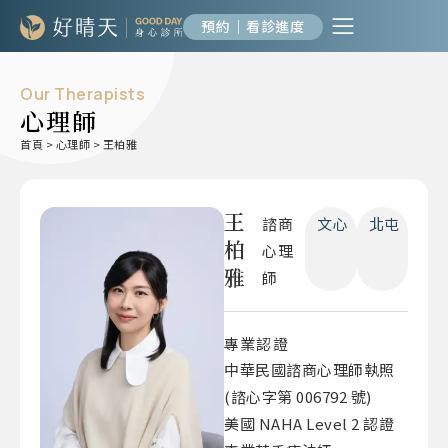
預約｜看診進度
Our Therapists
心理師
首頁
>
心理師
>
王柏雅
王
諮商
文心
北屯
柏
心理
雅
師
專業認證
中華民國諮商心理師執照
(諮心字第 006792 號)
美國 NAHA Level 2 認證