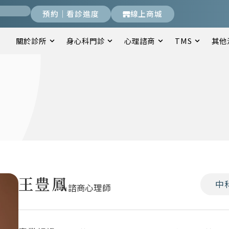
預約｜看診進度
線上商城
關於診所
身心科門診
心理諮商
TMS
其他
王豊鳳
中
諮商心理師