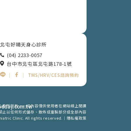
北屯好晴天身心診所
(04) 2233-0057
台中市北屯區北屯路178-1號
｜
｜
TMS/HRV/CES諮詢預約
心診所所有，一切內容僅供使用者在網站線上閱讀
odday.com.tw
禁止以任何形式儲存、散佈或重製部分或全部內容
tric Clinic. All rights reserved.｜
隱私權政策