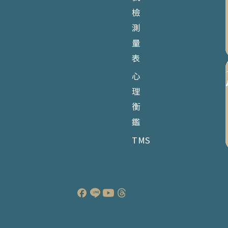
檢
測
量
表
心
理
衡
鑑
TMS