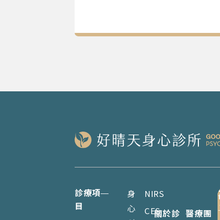
診療項
身
NIRS
目
心
CES
關於診
醫療團