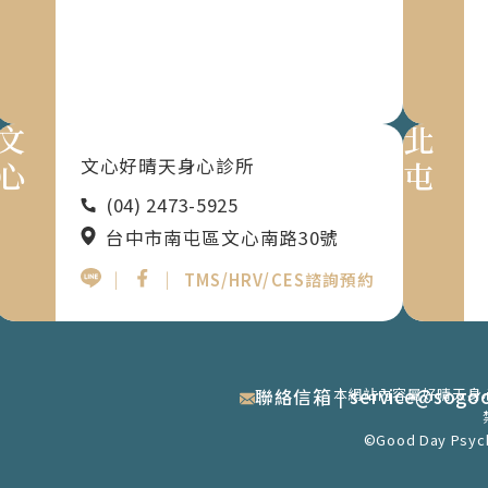
文心
北屯
文心好晴天身心診所
(04) 2473-5925
台中市南屯區文心南路30號
｜
｜
TMS/HRV/CES諮詢預約
聯絡信箱
本網站內容屬好晴天身
|
service@sogo
©Good Day Psychia