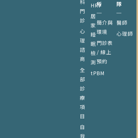
科
所
隊
HRV
門
居
診
簡介與
醫師
家
心
環境
心理師
睡
理
門診表
眠
諮
/ 線上
檢
商
預約
測
全
tPBM
部
診
療
項
目
自
我