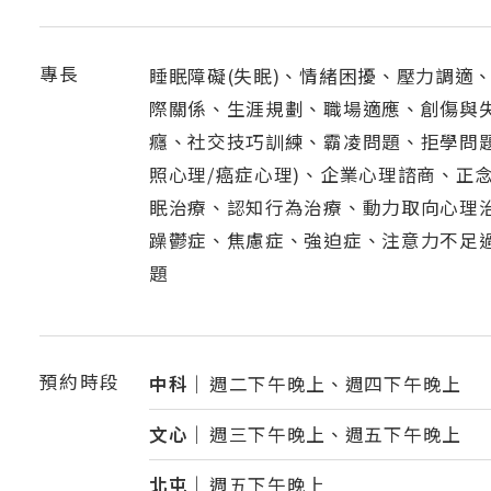
專長
睡眠障礙(失眠)、情緒困擾、壓力調適
際關係、生涯規劃、職場適應、創傷與
癮、社交技巧訓練、霸凌問題、拒學問題
照心理/癌症心理)、企業心理諮商、正
眠治療、認知行為治療、動力取向心理
躁鬱症、焦慮症、強迫症、注意力不足過
題
預約時段
中科｜
週二下午晚上、週四下午晚上
文心｜
週三下午晚上、週五下午晚上
北屯｜
週五下午晚上