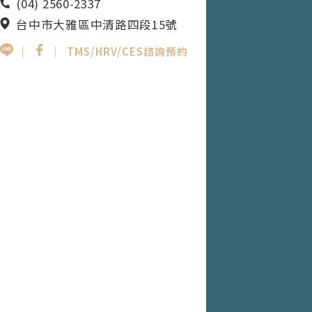
(04) 2560-2337
台中市大雅區中清路四段15號
｜
｜
TMS/HRV/CES諮詢預約