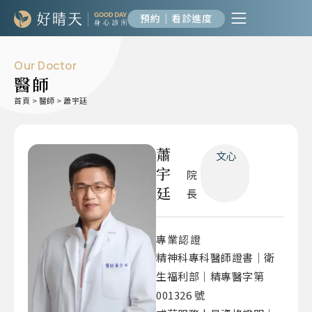
預約｜看診進度
Our Doctor
醫師
首頁
>
醫師
>
蕭宇廷
蕭
文心
宇
院
廷
長
專業認證
精神科專科醫師證書｜衛
生福利部｜精專醫字第
001326 號