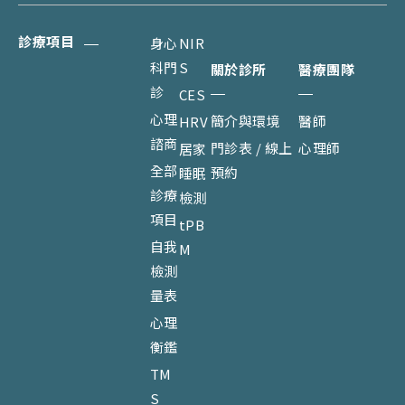
診療項目
身心
NIR
科門
S
關於診所
醫療團隊
診
CES
心理
簡介與環境
醫師
HRV
諮商
門診表 / 線上
心理師
居家
全部
預約
睡眠
診療
檢測
項目
tPB
自我
M
檢測
量表
心理
衡鑑
TM
S