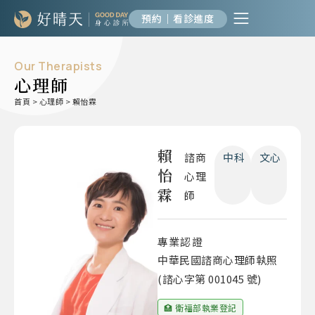
預約｜看診進度
Our Therapists
心理師
首頁
>
心理師
>
賴怡霖
賴
諮商
中科
文心
怡
心理
霖
師
專業認證
中華民國諮商心理師執照
(諮心字第 001045 號)
🏥 衛福部執業登記