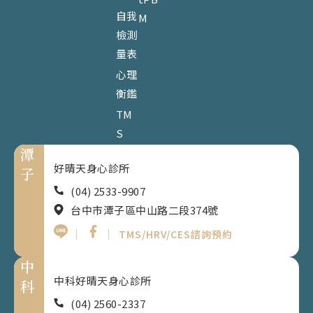
自我
M
檢測
量表
心理
衡鑑
TM
S
潭
好晴天身心診所
子
(04) 2533-9907
台中市潭子區中山路二段374號
｜
｜
TMS/HRV/CES諮詢預約
中
中科好晴天身心診所
科
(04) 2560-2337