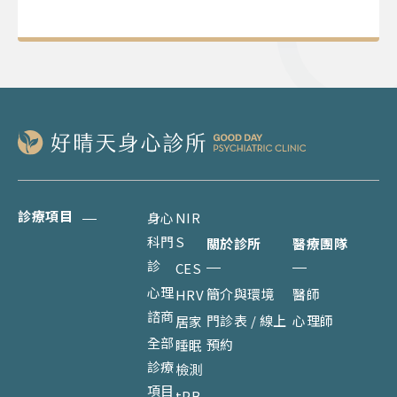
診療項目
身心
NIR
科門
S
關於診所
醫療團隊
診
CES
心理
簡介與環境
醫師
HRV
諮商
門診表 / 線上
心理師
居家
全部
預約
睡眠
診療
檢測
項目
tPB