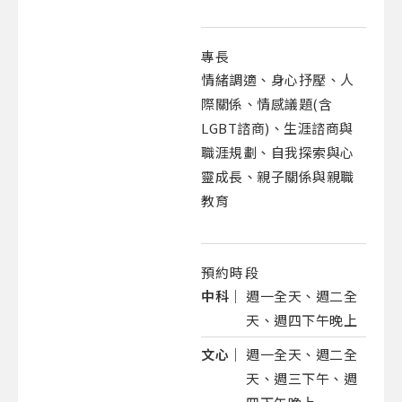
專長
情緒調適、身心抒壓、人
際關係、情感議題(含
LGBT諮商)、生涯諮商與
職涯規劃、自我探索與心
靈成長、親子關係與親職
教育
預約時段
中科｜
週一全天、週二全
天、週四下午晚上
文心｜
週一全天、週二全
天、週三下午、週