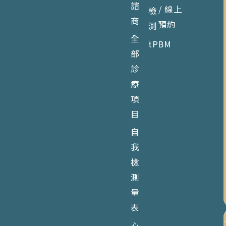
諮
/ 線上
檢
商
預約
測
全
tPBM
部
診
療
項
目
自
我
檢
測
量
表
心