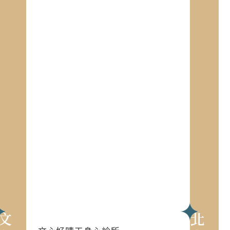
文心
北屯