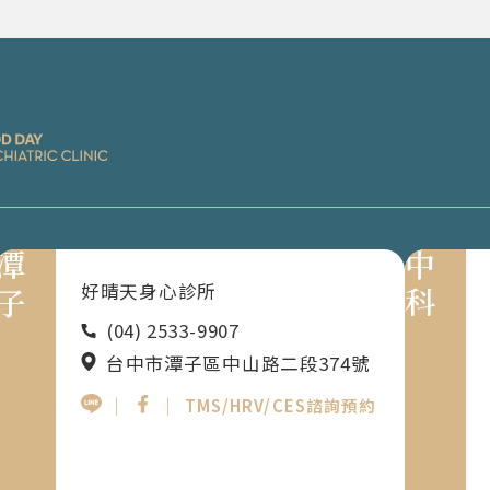
潭子
中科
好晴天身心診所
(04) 2533-9907
台中市潭子區中山路二段374號
｜
｜
TMS/HRV/CES諮詢預約