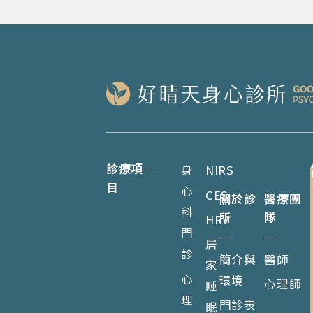
診療項
身
NIRS
目
心
CES
關於診
醫療團
科
所
隊
HRV
門
居
診
簡介與
醫師
家
心
環境
心理師
睡
理
門診表
眠