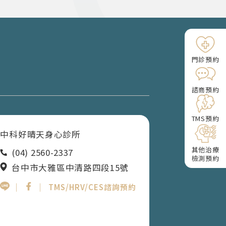
門診預約
諮商預約
TMS預約
中科好晴天身心診所
其他治療
(04) 2560-2337
檢測預約
台中市大雅區中清路四段15號
｜
｜
TMS/HRV/CES諮詢預約