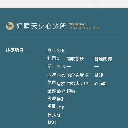
診療項目
身心
NIR
科門
S
關於診所
醫療團隊
診
CES
心理
簡介與環境
醫師
HRV
諮商
門診表 / 線上
心理師
居家
全部
預約
睡眠
診療
檢測
項目
tPB
自我
M
檢測