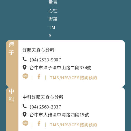
量表
心理
衡鑑
TM
S
潭
好晴天身心診所
子
(04) 2533-9907
台中市潭子區中山路二段374號
｜
｜
TMS/HRV/CES諮詢預約
中
中科好晴天身心診所
科
(04) 2560-2337
台中市大雅區中清路四段15號
｜
｜
TMS/HRV/CES諮詢預約