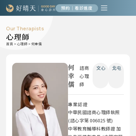
預約｜看診進度
Our Therapists
心理師
首頁
>
心理師
>
何幸儒
何
諮商
文心
北屯
幸
心理
儒
師
專業認證
中華民國諮商心理師執照
(諮心字第 006025 號)
中等教育輔導科教師證 加