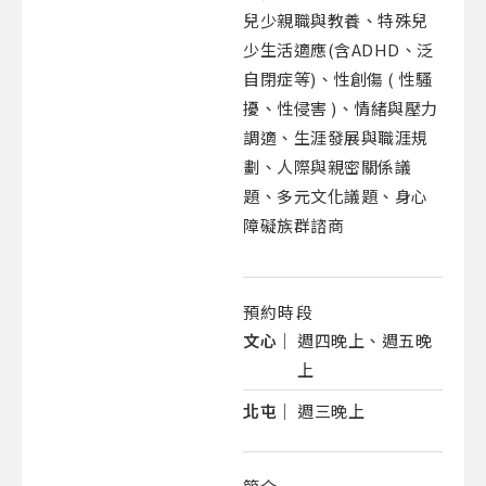
兒少親職與教養、特殊兒
少生活適應(含ADHD、泛
自閉症等)、性創傷 ( 性騷
擾、性侵害 )、情緒與壓力
調適、生涯發展與職涯規
劃、人際與親密關係議
題、多元文化議題、身心
障礙族群諮商
預約時段
文心｜
週四晚上、週五晚
上
北屯｜
週三晚上