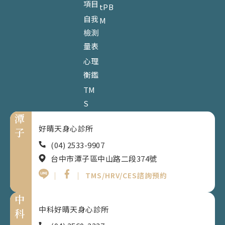
項目
tPB
自我
M
檢測
量表
心理
衡鑑
TM
S
潭
好晴天身心診所
子
(04) 2533-9907
台中市潭子區中山路二段374號
｜
｜
TMS/HRV/CES諮詢預約
中
中科好晴天身心診所
科