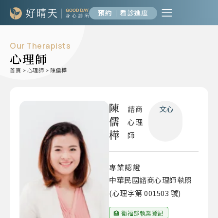
預約｜看診進度
Our Therapists
心理師
首頁
>
心理師
>
陳儒樺
陳
諮商
文心
儒
心理
樺
師
專業認證
中華民國諮商心理師執照
(心理字第 001503 號)
🏥 衛福部執業登記