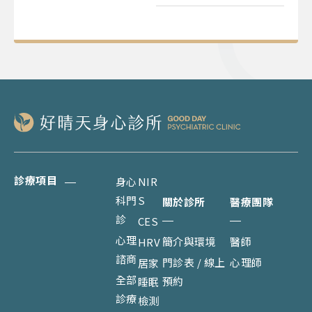
診療項目
身心
NIR
科門
S
關於診所
醫療團隊
診
CES
心理
簡介與環境
醫師
HRV
諮商
門診表 / 線上
心理師
居家
全部
預約
睡眠
診療
檢測