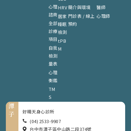
心理
簡介與環境
醫師
HRV
諮商
門診表 / 線上
心理師
居家
全部
預約
睡眠
診療
檢測
項目
tPB
自我
M
檢測
量表
心理
衡鑑
TM
S
潭
好晴天身心診所
子
(04) 2533-9907
台中市潭子區中山路二段374號