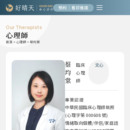
預約｜看診進度
Our Therapists
心理師
首頁
>
心理師
>
蔡均棠
蔡
臨床
文心
均
心理
棠
師
專業認證
中華民國臨床心理師執照
(心理字第 000608 號)
情緒取向個體/伴侶/家庭諮