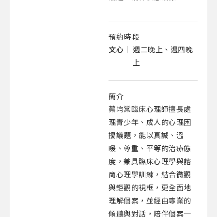
預約時段
文心｜
週二晚上、週四晚
上
簡介
蔡均棠臨床心理師擅長處
理青少年、成人的心理困
擾議題，能以真誠、溫
暖、尊重、平等的治療態
度，兼具臨床心理學與諮
商心理學訓練，結合微觀
與鉅觀的視框，更全面地
理解個案，並經由專業的
傾聽與對話，陪伴個案一