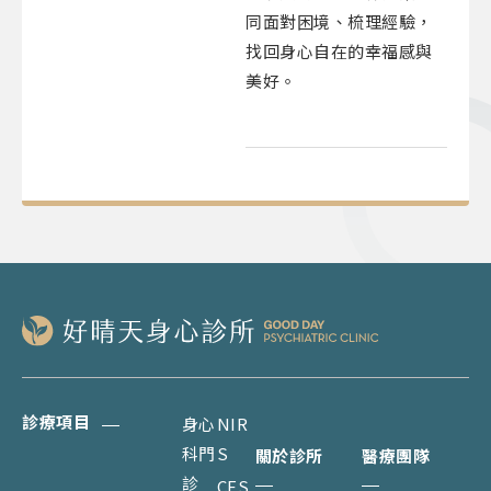
同面對困境、梳理經驗，
找回身心自在的幸福感與
美好。​
診療項目
身心
NIR
科門
S
關於診所
醫療團隊
診
CES