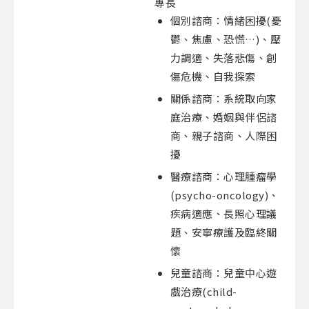
專長
個別諮商：情緒困擾(憂
鬱、焦慮、恐慌…)、壓
力調適、失落悲傷、創
傷危機、自我探索
關係諮商：系統取向家
庭治療、婚姻與伴侶諮
商、親子諮商、人際困
擾
醫療諮商：心理腫瘤學
(psycho-oncology)、
疾病適應、長照心理議
題、安寧療護及臨終關
懷
兒童諮商：兒童中心遊
戲治療(child-