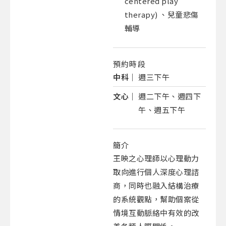
centered play
therapy) 、兒童悲傷
輔導
預約時段
中科｜
週三下午
文心｜
週二下午、週四下
午、週五下午
簡介
王映之心理師以心理動力
取向進行個人深度心理諮
商，同時也融入結構治療
的系統觀點，幫助個案從
情境互動脈絡中有效的改