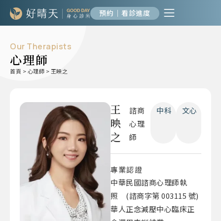
預約｜看診進度
Our Therapists
心理師
首頁
>
心理師
>
王映之
王
諮商
中科
文心
映
心理
之
師
專業認證
中華民國諮商心理師執
照 (諮商字第 003115 號)
華人正念減壓中心臨床正