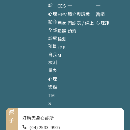
診
CES
心理
簡介與環境
醫師
HRV
諮商
門診表 / 線上
心理師
居家
全部
預約
睡眠
診療
檢測
項目
tPB
自我
M
檢測
量表
心理
衡鑑
TM
S
潭
好晴天身心診所
子
(04) 2533-9907