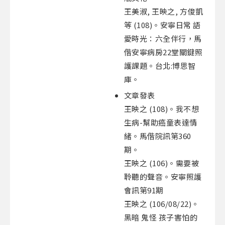
王美淑, 王映之, 方俊凱
等 (108)。安寧日常 語
愛時光：六全伴行，馬
偕安寧病房22堂關鍵照
護課題。台北:博思智
庫。
文章發表
王映之 (108)。我不想
生病-幫助癌童表達情
緒。馬偕院訊第360
期。
王映之 (106)。需要被
聆聽的聲音。安寧照護
會訊第91期
王映之 (106/08/22)。
黑暗 鬼怪 孩子害怕的