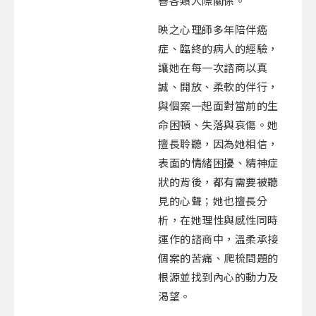
善各類人際關係。
映之心理師多年陪伴癌
症、臨終的病人的經驗，
讓她在每一次諮商以真
誠、開放、柔軟的伴行，
與個案一起面對當前的生
命困頓、失落與哀傷。她
擅長聆聽，因為她相信，
表面的情緒困擾、精神症
狀的背後，都有需要被聽
見的心聲；她也擅長分
析，在她理性與感性同時
運作的諮商中，溫柔承接
個案的苦痛、爬梳問題的
根源並找到內心的動力及
渴望。