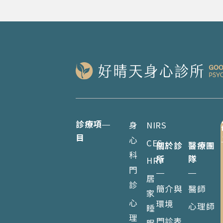
診療項
身
NIRS
目
心
CES
關於診
醫療團
科
所
隊
HRV
門
居
診
簡介與
醫師
家
心
環境
心理師
睡
理
門診表
眠