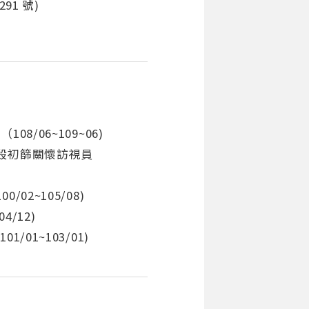
91 號)
8/06~109~06)
殺初篩關懷訪視員
02~105/08)
/12)
01~103/01)