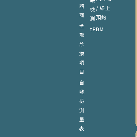
諮
/ 線上
檢
商
預約
測
全
tPBM
部
診
療
項
目
自
我
檢
測
量
表