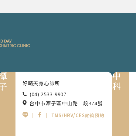
潭子
中科
好晴天身心診所
(04) 2533-9907
台中市潭子區中山路二段374號
｜
｜
TMS/HRV/CES諮詢預約