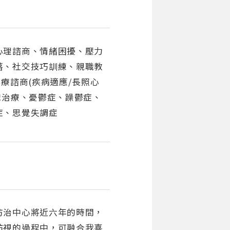
心理諮商、情緒困擾、壓力
落、社交技巧訓練、親職教
療諮商(疾病適應/長照心
戲治療、憂鬱症、躁鬱症、
症、思覺失調症
防治中心將近六年的時間，
訪視的過程中，可融合我喜