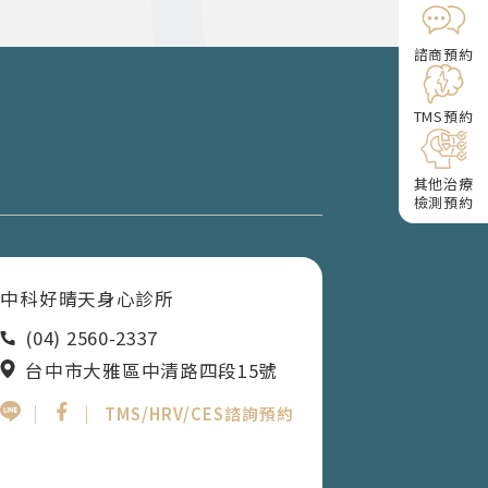
諮商預約
TMS預約
其他治療
檢測預約
中科好晴天身心診所
(04) 2560-2337
台中市大雅區中清路四段15號
｜
｜
TMS/HRV/CES諮詢預約