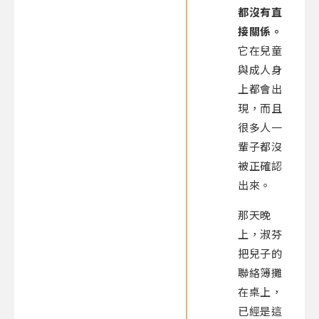
都沒有直
接關係。
它在兒童
與成人身
上都會出
現，而且
很多人一
輩子都沒
被正確認
出來。
那天晚
上，淑芬
把兒子的
聯絡簿攤
在桌上，
已經是這