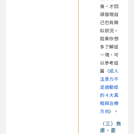
後，才回
頭發現自
己也有類
似狀況。
如果你想
多了解這
一塊，可
以參考這
篇〈
成人
注意力不
足過動症
的 4 大真
相與治療
方向
〉。
（三）焦
慮、憂