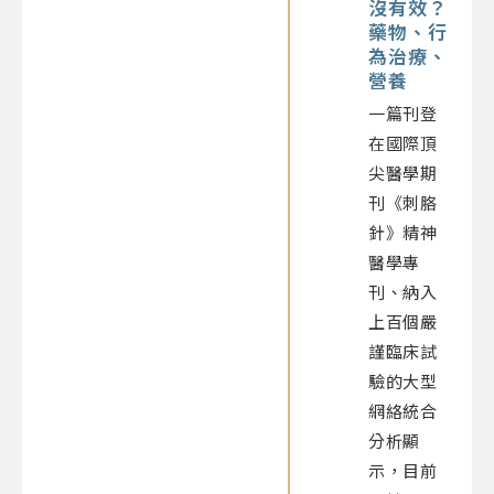
沒有效？
藥物、行
為治療、
營養
一篇刊登
在國際頂
尖醫學期
刊《刺胳
針》精神
醫學專
刊、納入
上百個嚴
謹臨床試
驗的大型
網絡統合
分析顯
示，目前