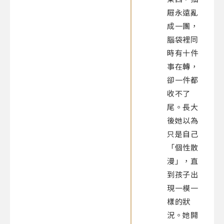
屜永遠亂
成一團，
腦袋裡同
時有十件
事在轉，
卻一件都
收不了
尾。長大
後她以為
只是自己
「個性散
漫」，直
到孩子出
現一模一
樣的狀
況。她開