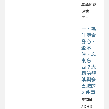
專業團隊
評估一
下。
一、為
什麼會
分心、
坐不
住、忘
東忘
西？大
腦前額
葉與多
巴胺的
3 件事
要理解
ADHD，