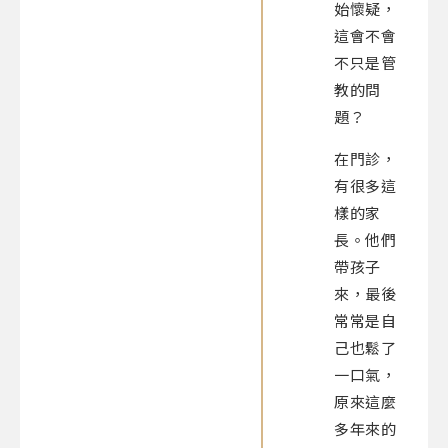
始懷疑，
這會不會
不只是管
教的問
題？
在門診，
有很多這
樣的家
長。他們
帶孩子
來，最後
常常是自
己也鬆了
一口氣，
原來這麼
多年來的