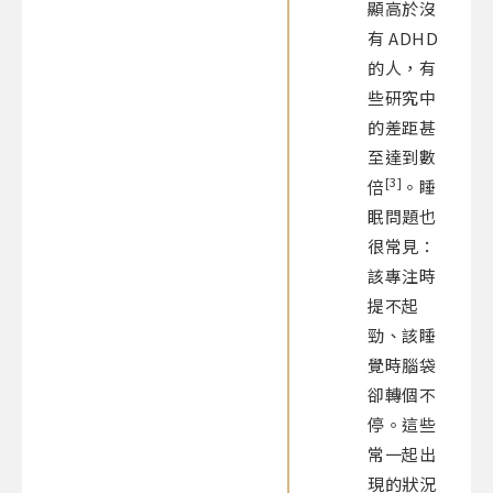
顯高於沒
有 ADHD
的人，有
些研究中
的差距甚
至達到數
[3]
倍
。睡
眠問題也
很常見：
該專注時
提不起
勁、該睡
覺時腦袋
卻轉個不
停。這些
常一起出
現的狀況