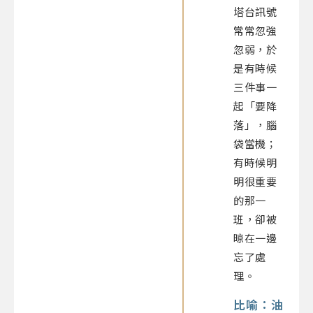
塔台訊號
常常忽強
忽弱，於
是有時候
三件事一
起「要降
落」，腦
袋當機；
有時候明
明很重要
的那一
班，卻被
晾在一邊
忘了處
理。
比喻：油