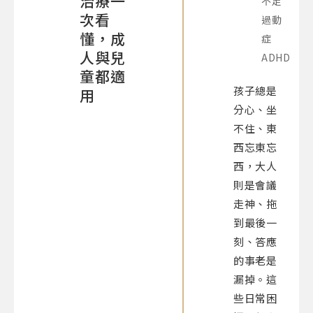
治療一
不足
次看
過動
懂，成
症
人與兒
ADHD
童都適
孩子總是
用
分心、坐
不住、東
西忘東忘
西，大人
則是會議
走神、拖
到最後一
刻、答應
的事老是
漏掉。這
些日常困