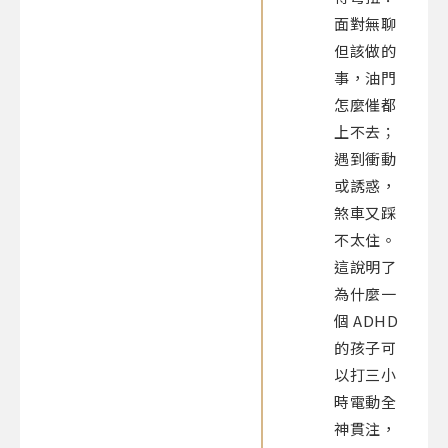
面對無聊
但該做的
事，油門
怎麼催都
上不去；
遇到衝動
或誘惑，
煞車又踩
不太住。
這說明了
為什麼一
個 ADHD
的孩子可
以打三小
時電動全
神貫注，