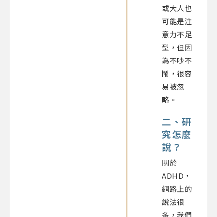
或大人也
可能是注
意力不足
型，但因
為不吵不
鬧，很容
易被忽
略。
二、研
究怎麼
說？
關於
ADHD，
網路上的
說法很
多，我們