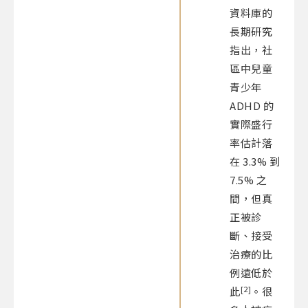
資料庫的
長期研究
指出，社
區中兒童
青少年
ADHD 的
實際盛行
率估計落
在 3.3% 到
7.5% 之
間，但真
正被診
斷、接受
治療的比
例遠低於
[2]
此
。很