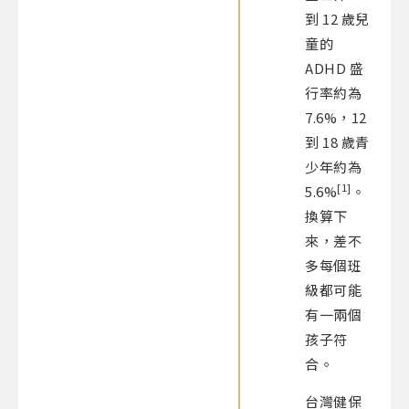
到 12 歲兒
童的
ADHD 盛
行率約為
7.6%，12
到 18 歲青
少年約為
[1]
5.6%
。
換算下
來，差不
多每個班
級都可能
有一兩個
孩子符
合。
台灣健保