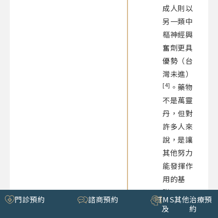
成人則以
另一類中
樞神經興
奮劑更具
優勢（台
灣未進）
[4]
。藥物
不是萬靈
丹，但對
許多人來
說，是讓
其他努力
能發揮作
用的基
礎。
門診預約
諮商預約
TMS
其他治療預
及
約
非藥物的