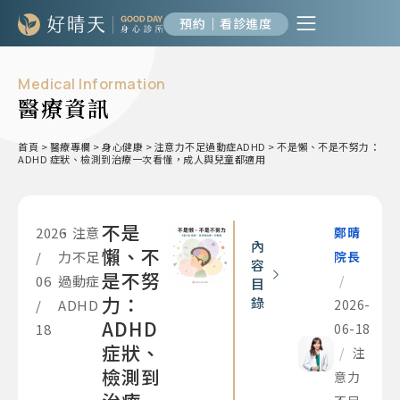
預約｜看診進度
Medical Information
醫療資訊
首頁
>
醫療專欄
>
身心健康
>
注意力不足過動症ADHD
>
不是懶、不是不努力：
ADHD 症狀、檢測到治療一次看懂，成人與兒童都適用
不是
2026
•
注意
鄭晴
內
懶、不
/
力不足
院長
容
是不努
06
過動症
/
目
力：
錄
/
ADHD
2026-
ADHD
18
06-18
症狀、
/
注
檢測到
意力