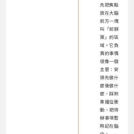
先把焦點
放在大腦
前方一塊
叫「前額
葉」的區
域。它負
責的事情
很像一個
主管：安
排先做什
麼後做什
麼、踩煞
車擋住衝
動、把待
辦事項暫
時記在腦
中。