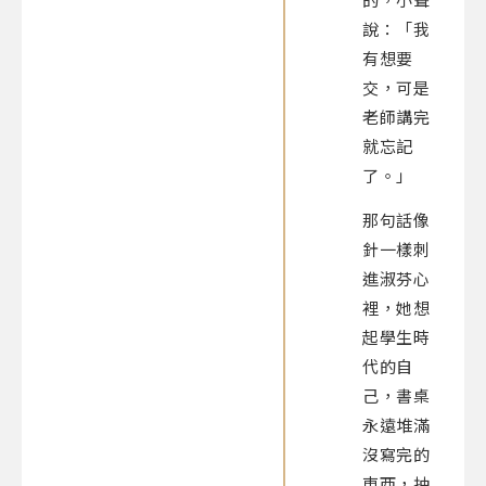
說：「我
有想要
交，可是
老師講完
就忘記
了。」
那句話像
針一樣刺
進淑芬心
裡，她想
起學生時
代的自
己，書桌
永遠堆滿
沒寫完的
東西，抽