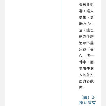
會彼此影
響，讓人
更累、更
難收拾生
活。這也
是為什麼
治療不能
只顧「專
心」這一
件事，而
要看整個
人的各方
面身心狀
態。
（四）治
療到底有