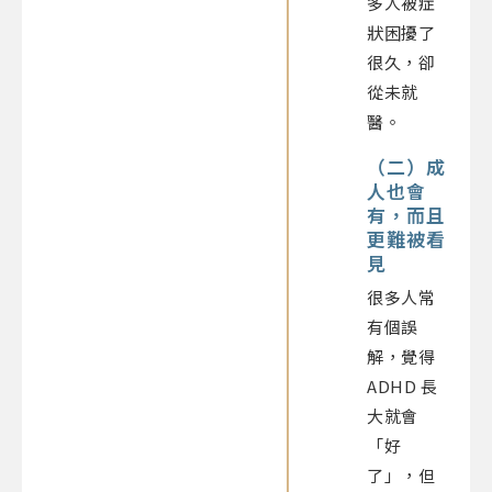
多人被症
狀困擾了
很久，卻
從未就
醫。
（二）成
人也會
有，而且
更難被看
見
很多人常
有個誤
解，覺得
ADHD 長
大就會
「好
了」，但