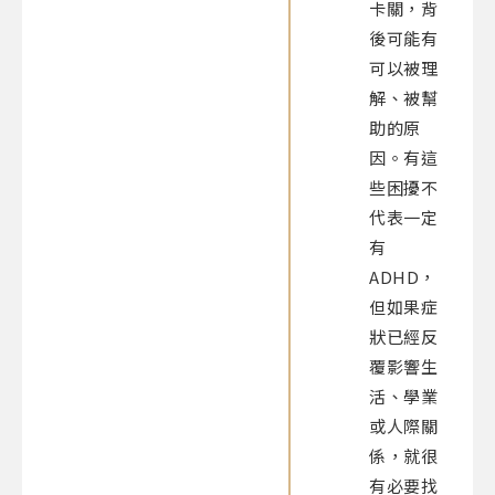
卡關，背
後可能有
可以被理
解、被幫
助的原
因。有這
些困擾不
代表一定
有
ADHD，
但如果症
狀已經反
覆影響生
活、學業
或人際關
係，就很
有必要找