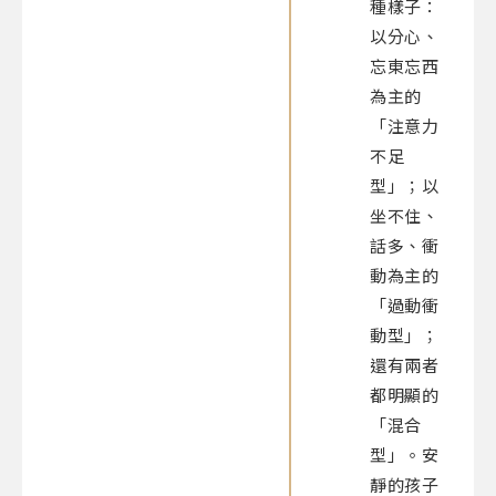
種樣子：
以分心、
忘東忘西
為主的
「注意力
不足
型」；以
坐不住、
話多、衝
動為主的
「過動衝
動型」；
還有兩者
都明顯的
「混合
型」。安
靜的孩子