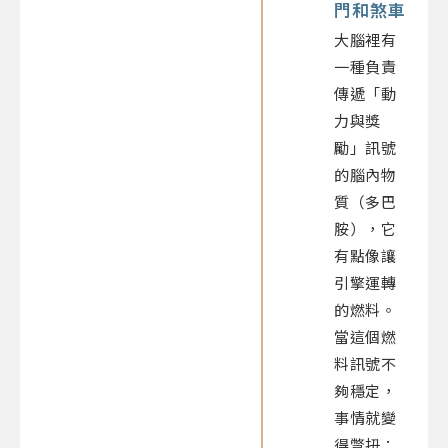
門和煞車
大腦裡有
一種負責
傳遞「動
力與獎
勵」訊號
的腦內物
質（多巴
胺），它
有點像讓
引擎運轉
的燃料。
當這個燃
料訊號不
夠穩定，
事情就變
得彆扭：