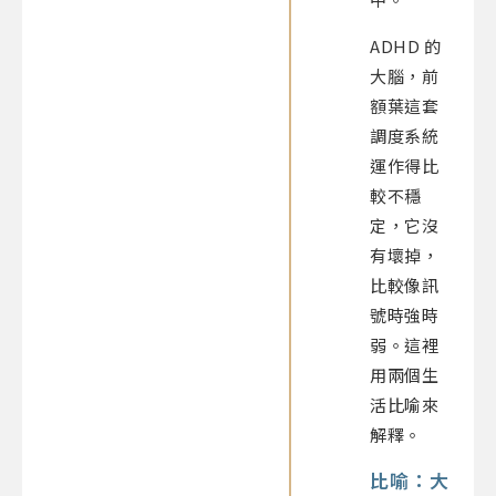
ADHD 的
大腦，前
額葉這套
調度系統
運作得比
較不穩
定，它沒
有壞掉，
比較像訊
號時強時
弱。這裡
用兩個生
活比喻來
解釋。
比喻：大