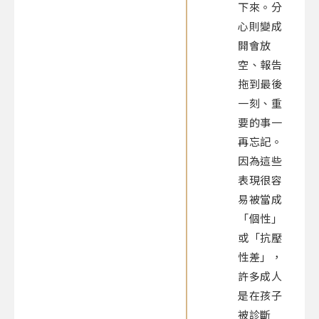
下來。分
心則變成
開會放
空、報告
拖到最後
一刻、重
要的事一
再忘記。
因為這些
表現很容
易被當成
「個性」
或「抗壓
性差」，
許多成人
是在孩子
被診斷