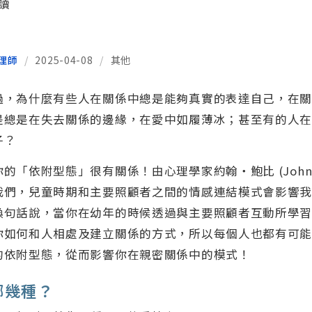
閱讀
理師
/
2025-04-08
/
其他
過，為什麼有些人在關係中總是能夠真實的表達自己，在
是總是在失去關係的邊緣，在愛中如履薄冰；甚至有的人
子？
「依附型態」很有關係！由心理學家約翰・鮑比 (John Bo
我們，兒童時期和主要照顧者之間的情感連結模式會影響
換句話說，當你在幼年的時候透過與主要照顧者互動所學
你如何和人相處及建立關係的方式，所以每個人也都有可
的依附型態，從而影響你在親密關係中的模式！
哪幾種？