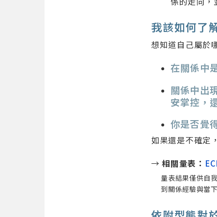
係的走向，
我該如何了
想知道自己屬於
在關係中
關係中出
安掌控，
你是否覺
如果還是不確定
→
相關量表：
E
量表結果僅供自
到關係經驗與當
依附型態對