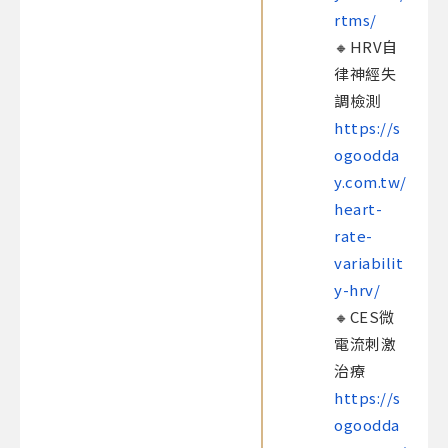
rtms/
🔸HRV自
律神經失
調檢測
https://s
ogoodda
y.com.tw/
heart-
rate-
variabilit
y-hrv/
🔸CES微
電流刺激
治療
https://s
ogoodda