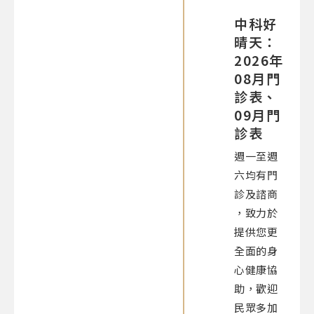
中科好
晴天：
2026年
08月門
診表、
09月門
診表
週一至週
六均有門
診及諮商​
，致力於
提供您更
全面的身
心健康協
助，歡迎
民眾多加