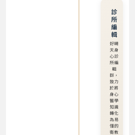
診
所
編
輯
好晴
天身
心診
所編
輯
群，
致力
於將
身心
醫學
知識
轉化
為易
懂的
衛教