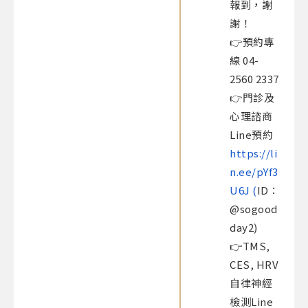
報到，謝
謝！​
👉預約專
線 04-
2560 2337
👉門診及
心理諮商
Line預約
https://li
n.ee/pYf3
U6J (
ID：
@sogood
day2)​
👉TMS,
CES, HRV
自律神經
檢測Line