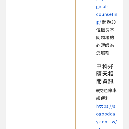
gical-
counselin
g/
超過30
位擅長不
同領域的
心理師為
您服務​
中科好
晴天相
關資訊
🌐交通停車
超便利
https://s
ogoodda
y.com.tw/