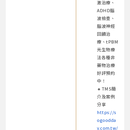
激治療、
ADHD腦
波檢查、
腦波神經
回饋治
療、tPBM
光生物療
法各種非
藥物治療
好評預約
中！​
🔸TMS簡
介及案例
分享
https://s
ogoodda
y.com.tw/