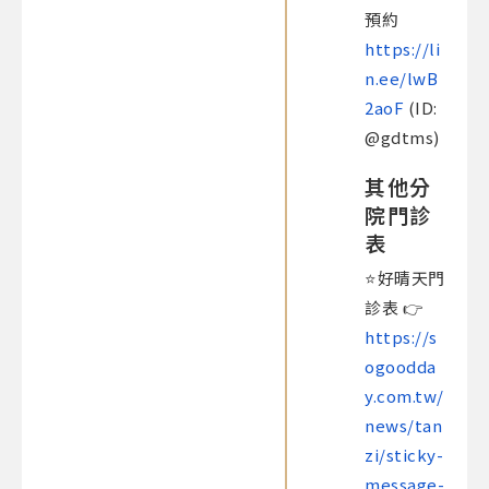
預約
https://li
n.ee/lwB
2aoF
(ID:
@gdtms)
其他分
院門診
表
⭐️好晴天門
診表 👉
https://s
ogoodda
y.com.tw/
news/tan
zi/sticky-
message-