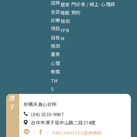
諮商
門診表 / 線上
心理師
居家
全部
預約
睡眠
診療
檢測
項目
tPB
自我
M
檢測
量表
心理
衡鑑
TM
S
潭
好晴天身心診所
子
(04) 2533-9907
台中市潭子區中山路二段374號
｜
｜
TMS/HRV/CES諮詢預約