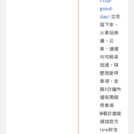
ctsp-
good-
day/
交流
道下來，
火車站旁
邊，公
車、捷運
均可輕易
抵達，隔
壁就是停
車場，走
路5分鐘內
還有兩個
停車場​
🌐看診進度
請加官方
line好友