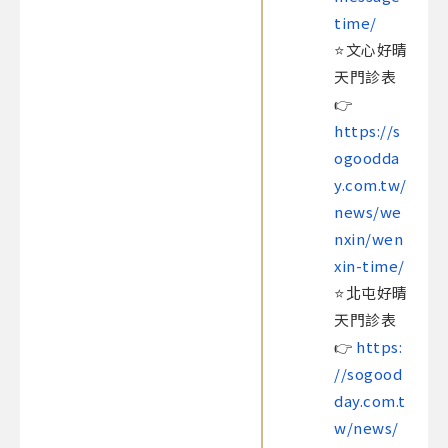
time/
⭐️文心好晴
天門診表​
👉
https://s
ogoodda
y.com.tw/
news/we
nxin/wen
xin-time/
⭐️北屯好晴
天門診表​
👉
https:
//sogood
day.com.t
w/news/