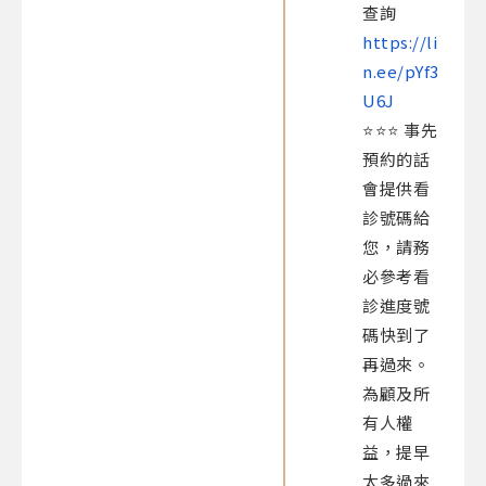
查詢
https://li
n.ee/pYf3
U6J
⭐️⭐️⭐️ 事先
預約的話
會提供看
診號碼給
您，請務
必參考看
診進度號
碼快到了
再過來。
為顧及所
有人權
益，提早
太多過來