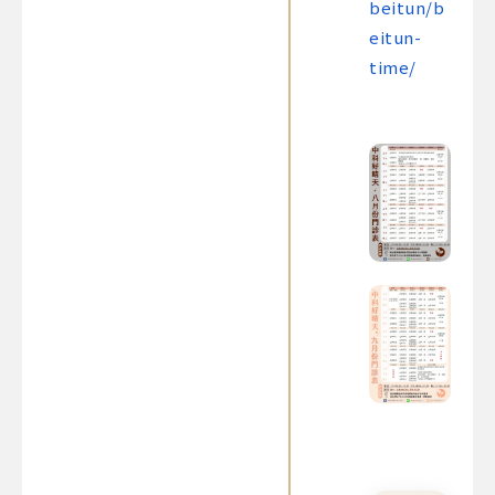
beitun/b
eitun-
time/