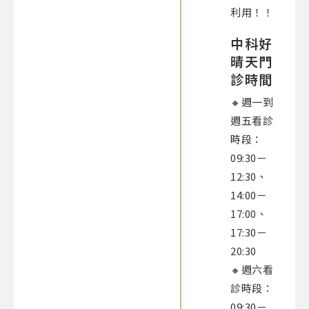
利用！！​
中科好
晴天門
診時間
🔸週一到
週五看診
時段：
09:30－
12:30、
14:00－
17:00、
17:30－
20:30​
🔸週六看
診時段：
09:30－