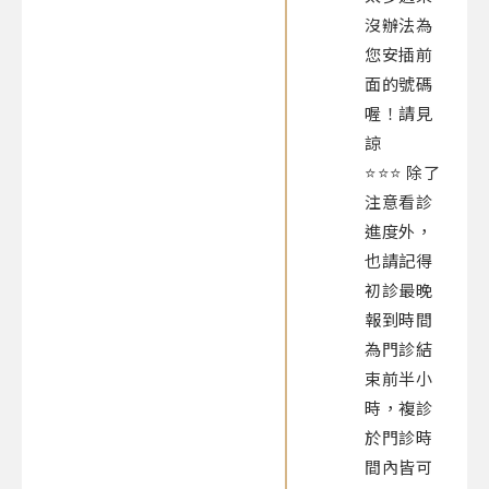
沒辦法為
您安插前
面的號碼
喔！請見
諒
⭐️⭐️⭐️ 除了
注意看診
進度外，
也請記得
初診最晚
報到時間
為門診結
束前半小
時，複診
於門診時
間內皆可