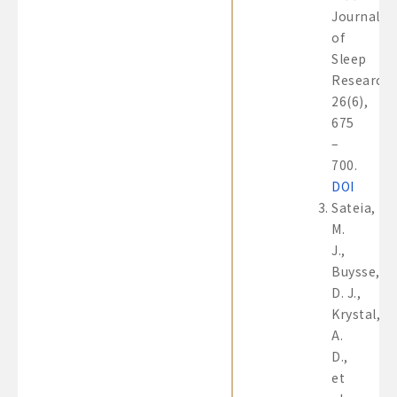
Journal
of
Sleep
Research,
26(6),
675
–
700.
DOI
Sateia,
M.
J.,
Buysse,
D. J.,
Krystal,
A.
D.,
et