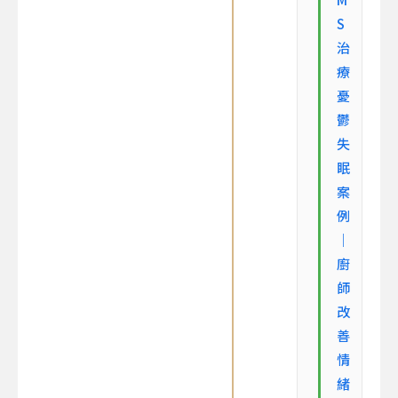
S
治
療
憂
鬱
失
眠
案
例
｜
廚
師
改
善
情
緒