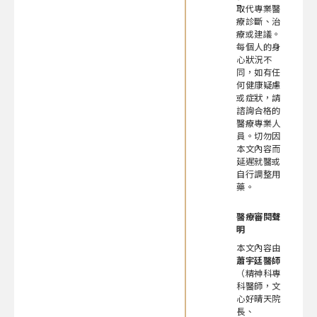
取代專業醫
療診斷、治
療或建議。
每個人的身
心狀況不
同，如有任
何健康疑慮
或症狀，請
諮詢合格的
醫療專業人
員。切勿因
本文內容而
延遲就醫或
自行調整用
藥。
醫療審閱聲
明
本文內容由
蕭宇廷醫師
（精神科專
科醫師，文
心好晴天院
長、