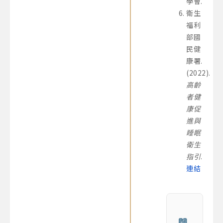
學會.
衛生
福利
部國
民健
康署.
(2022).
高齡
者健
康促
進與
睡眠
衛生
指引
.
連結
📖