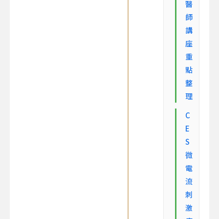
醫
師
講
座
重
點
整
理
C
E
S
微
電
流
刺
激