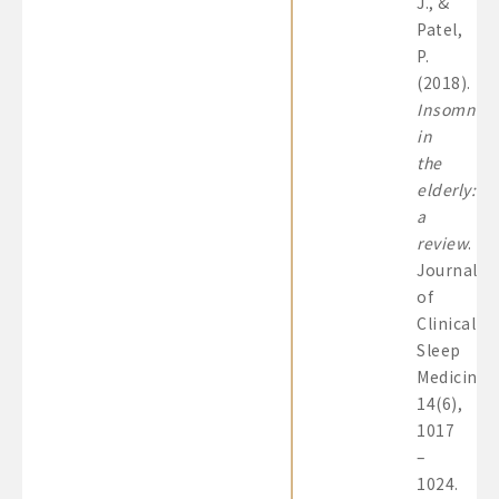
J., &
Patel,
P.
(2018).
Insomnia
in
the
elderly:
a
review
.
Journal
of
Clinical
Sleep
Medicine,
14(6),
1017
–
1024.