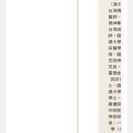
（潭子院所
台灣精神科
醫師、台灣
精神專科醫
台灣成癮專
師。國立陽
通大學醫學
床醫學研究
授、國家衛
究院神醫中
究員。美國
霍普金斯大
因流行病學
士、國立陽
通大學醫學
學士。曾任
療養院院長
中榮民總醫
神部部主任
長：一般精
學（失眠、