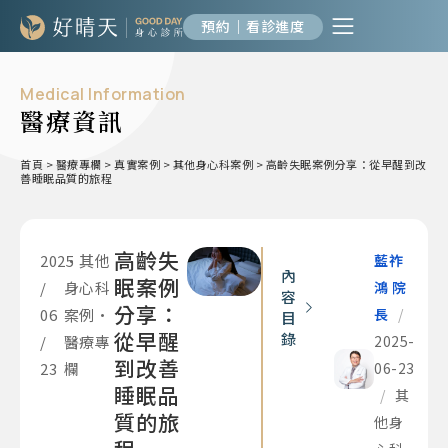
預約｜看診進度
Medical Information
醫療資訊
首頁
>
醫療專欄
>
真實案例
>
其他身心科案例
>
高齡失眠案例分享：從早醒到改
善睡眠品質的旅程
高齡失
2025
•
其他
藍祚
內
眠案例
/
身心科
鴻 院
容
分享：
06
案例
•
長
/
目
從早醒
錄
/
醫療專
2025-
到改善
23
欄
06-23
睡眠品
/
其
質的旅
他身