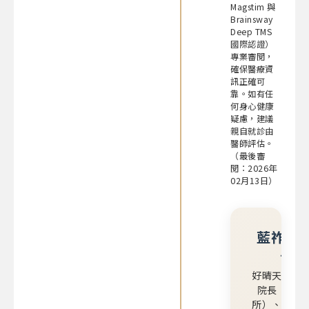
Magstim 與
Brainsway
Deep TMS
國際認證）
專業審閱，
確保醫療資
訊正確可
靠。如有任
何身心健康
疑慮，建議
親自就診由
醫師評估。
（最後審
閱：2026年
02月13日）
藍祚鴻 
長
好晴天身心
院長（北屯
所）、主治