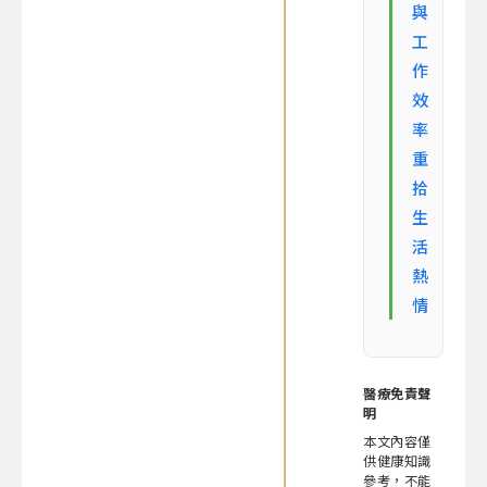
與
工
作
效
率
重
拾
生
活
熱
情
醫療免責聲
明
本文內容僅
供健康知識
參考，不能