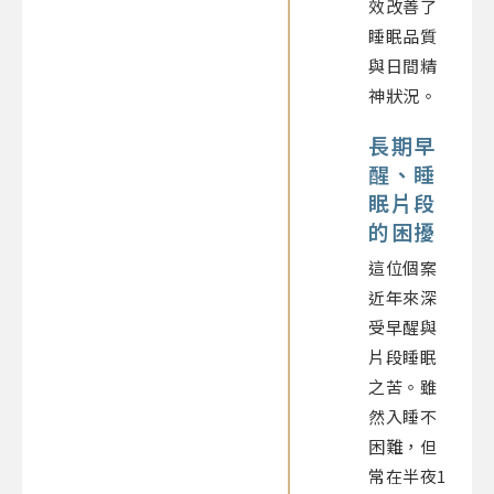
效改善了
睡眠品質
與日間精
神狀況。
長期早
醒、睡
眠片段
的困擾
這位個案
近年來深
受早醒與
片段睡眠
之苦。雖
然入睡不
困難，但
常在半夜1