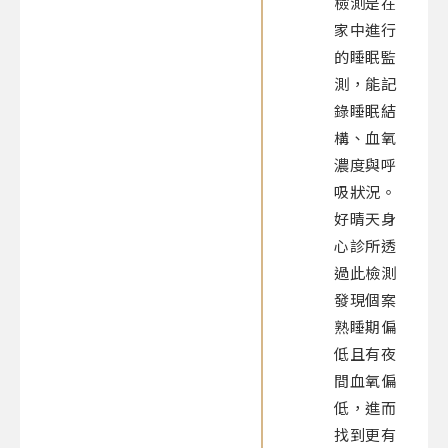
檢測是在
家中進行
的睡眠監
測，能記
錄睡眠結
構、血氧
濃度與呼
吸狀況。
好晴天身
心診所透
過此檢測
發現個案
熟睡期偏
低且有夜
間血氧偏
低，進而
找到更有