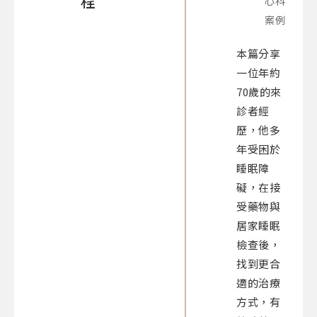
程
心科
案例
本篇分享
一位年約
70歲的來
診者經
歷，他多
年受困於
睡眠障
礙，在接
受藥物與
居家睡眠
檢查後，
找到更合
適的治療
方式，有