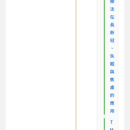
療
法
在
長
新
冠
、
失
眠
與
焦
慮
的
應
用
T
M