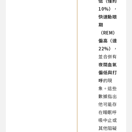
低（僅約
10%）
，
快速動眼
期
（REM）
偏高（達
22%）
，
並合併有
夜間血氧
偏低與打
呼
的現
象。這些
數據指出
他可能存
在睡眠呼
吸中止或
其他阻礙