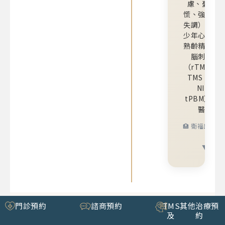
慮、憂鬱、
慌、強迫、
失調）、兒
少年心智醫
熟齡精神醫
腦刺激治
（rTMS、de
TMS、CE
NIRS、
tPBM）、
醫學。
🏥 衛福部執業
OR
▼ 專業
門診預約
諮商預約
TMS
其他治療預
及
約