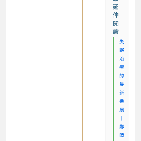
延
伸
閱
讀
失
眠
治
療
的
最
新
進
展
｜
鄭
晴