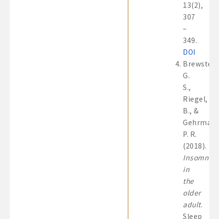
13(2),
307
–
349.
DOI
Brewster,
G.
S.,
Riegel,
B., &
Gehrman,
P. R.
(2018).
Insomnia
in
the
older
adult
.
Sleep