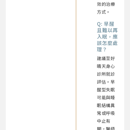
效的治療
方式。
Q: 早醒
且難以再
入眠，應
該怎麼處
理？
建議至好
晴天身心
診所就診
評估。早
醒型失眠
可能與睡
眠結構異
常或呼吸
中止有
關，醫師