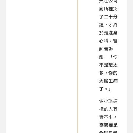
天在公司
廁所裡哭
了二十分
鐘，才終
於走進身
心科。醫
師告訴
她：
「你
不是想太
多，你的
大腦生病
了。」
像小琳這
樣的人其
實不少。
憂鬱症是
全球最常