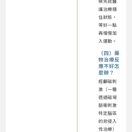
候先就醫
讓治療穩
住狀態，
等好一點
再慢慢加
入運動。
（四）藥
物治療反
應不好怎
麼辦？
經顱磁刺
激（一種
透過磁場
脈衝刺激
特定腦區
的非侵入
性治療）