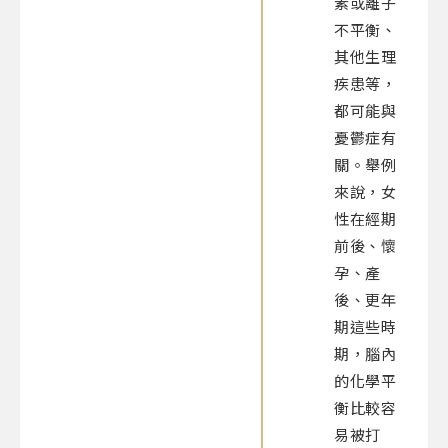
素或離子
不平衡、
其他生理
疾患等，
都可能與
憂鬱症有
關。舉例
來說，女
性在經期
前後、懷
孕、產
後、更年
期這些時
期，腦內
的化學平
衡比較容
易被打