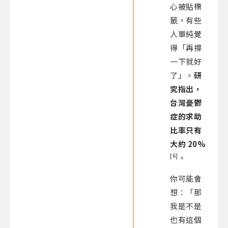
心被貼標
籤，有些
人單純覺
得「再撐
一下就好
了」。
研
究指出，
台灣憂鬱
症的求助
比率只有
大約 20%
[6]
。
你可能會
想：「那
我是不是
也有這個