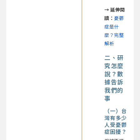
→
延伸閱
讀
：
憂鬱
症是什
麼？完整
解析
二、研
究怎麼
說？數
據告訴
我們的
事
（一）台
灣有多少
人受憂鬱
症困擾？