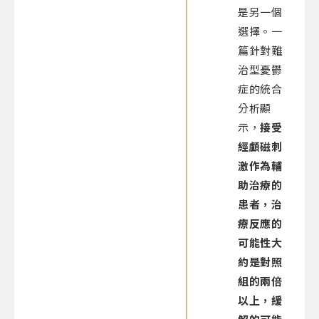
是另一個
選擇。一
篇針對難
治型憂鬱
症的統合
分析顯
示，
接受
經顱磁刺
激作為輔
助治療的
患者，治
療反應的
可能性大
約是對照
組的兩倍
以上，緩