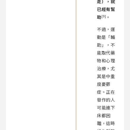
走），就
已經有幫
[9]
助
。
不過，運
動是「輔
助」，不
能取代藥
物和心理
治療，尤
其是中重
度憂鬱
症。正在
發作的人
可能連下
床都困
難，這時