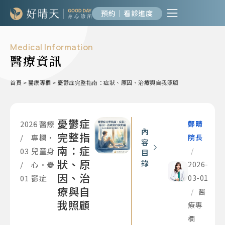
預約｜看診進度
Medical Information
醫療資訊
首頁
>
醫療專欄
>
憂鬱症完整指南：症狀、原因、治療與自我照顧
憂鬱症
2026
•
醫療
鄭晴
內
完整指
/
專欄
•
院長
容
南：症
03
兒童身
/
目
狀、原
錄
/
心
•
憂
2026-
因、治
01
鬱症
03-01
療與自
/
醫
我照顧
療專
欄