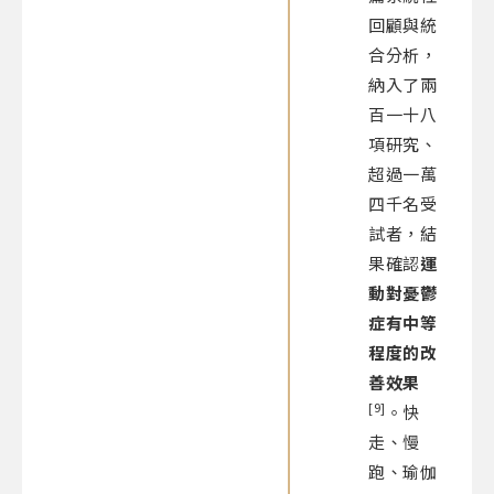
回顧與統
合分析，
納入了兩
百一十八
項研究、
超過一萬
四千名受
試者，結
果確認
運
動對憂鬱
症有中等
程度的改
善效果
[9]
。快
走、慢
跑、瑜伽