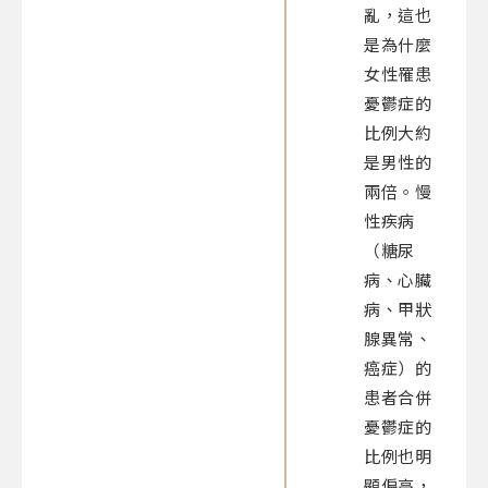
亂，這也
是為什麼
女性罹患
憂鬱症的
比例大約
是男性的
兩倍。慢
性疾病
（糖尿
病、心臟
病、甲狀
腺異常、
癌症）的
患者合併
憂鬱症的
比例也明
顯偏高，