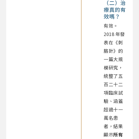
（二）治
療真的有
效嗎？
有效。
2018 年發
表在《刺
胳針》的
一篇大規
模研究，
統整了五
百二十二
項臨床試
驗、涵蓋
超過十一
萬名患
者，結果
顯示
所有