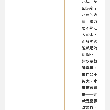
水庫。基
因決定了
水庫的容
量，壓力
是不斷注
入的水，
而紓壓管
道就是洩
洪閘門。
當水量超
過容量、
閘門又不
夠大，水
庫就會潰
堤——這
就是憂鬱
症發作。