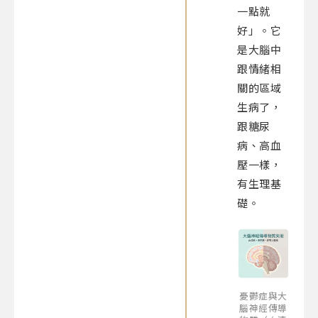
一點就
好」。它
是大腦中
跟情緒相
關的區域
生病了，
跟糖尿
病、高血
壓一樣，
有生理基
礎。
憂鬱症與大
腦神經傳導