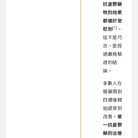
抗憂鬱藥
物的效果
都優於安
[7]
慰劑
。
這不是巧
合，是經
過嚴格驗
證的結
論。
多數人在
服藥兩到
四週後開
始感受到
改善。
單
一抗憂鬱
藥的治療