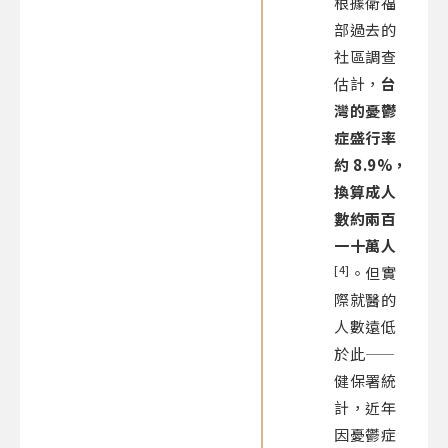
根據衛福
部過去的
社區調查
估計，
台
灣的憂鬱
症盛行率
約 8.9%，
換算成人
數約兩百
一十萬人
[4]
。但實
際就醫的
人數遠低
於此——
健保署統
計，近年
因憂鬱症