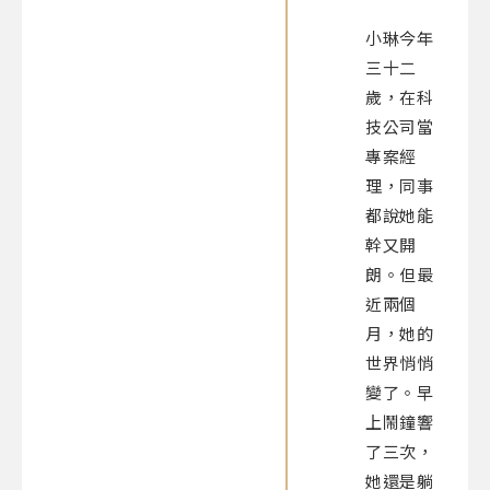
小琳今年
三十二
歲，在科
技公司當
專案經
理，同事
都說她能
幹又開
朗。但最
近兩個
月，她的
世界悄悄
變了。早
上鬧鐘響
了三次，
她還是躺