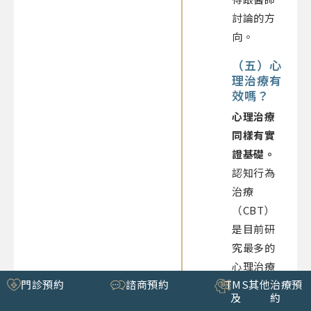
討論的方
向。
（五）心
理治療有
效嗎？
心理治療
同樣有實
證基礎。
認知行為
治療
（CBT）
是目前研
究最多的
心理治療
門診預約
諮商預約
TMS
其他治療預
取向，統
及
約
合分析顯