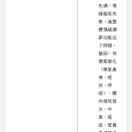
失調，情
緒腦區失
衡，讓整
體情緒調
節功能出
了問題。
基因、荷
爾蒙變化
（像是產
後、經
前、停
經）、體
內慢性發
炎、中
風、癌
症、營養