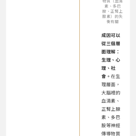
物質（血清
素、多巴
胺、正腎上
腺素）的失
衡有關
成因可以
從三個層
面理解：
生理、心
理、社
會。
在生
理層面，
大腦裡的
血清素、
正腎上腺
素、多巴
胺等神經
傳導物質