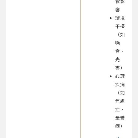
食影
響
環境
干擾
（如
噪
音、
光
害）
心理
疾病
（如
焦慮
症、
憂鬱
症）