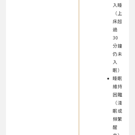
入睡
（上
床超
過
30
分鐘
仍未
入
眠）
睡眠
維持
困難
（淺
眠或
頻繁
醒