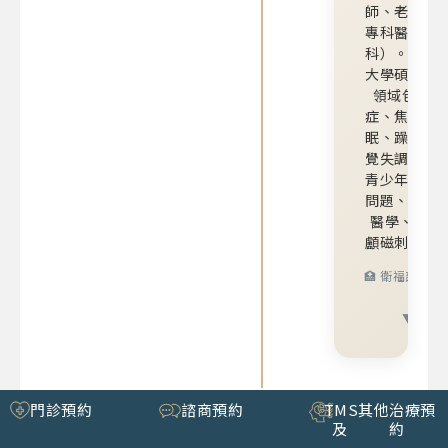
師、老年精
專科醫師（
科）。英國
大學碩士。
領域包含憂
症、焦慮症
眠、躁鬱症
覺失調症、
青少年情緒
問題、老年
醫學、TMS
顱磁刺激治
🏥 衛福部執業
OR
▼ 專業
門診預約
諮商預約
TMS
其他治療預
及
約