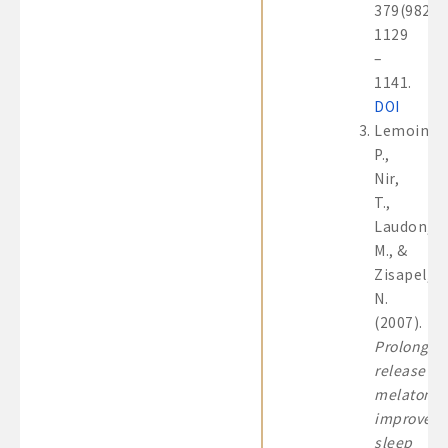
379(9821)
1129
–
1141.
DOI
Lemoine,
P.,
Nir,
T.,
Laudon,
M., &
Zisapel,
N.
(2007).
Prolonged
release
melatonin
improves
sleep