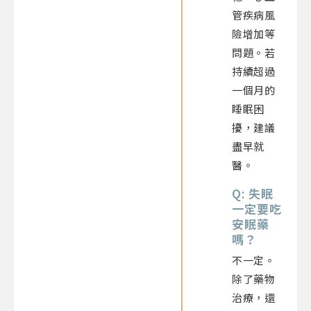
管疾病風
險增加等
問題。若
持續超過
一個月的
睡眠困
擾，建議
盡早就
醫。
Q: 失眠
一定要吃
安眠藥
嗎？
不一定。
除了藥物
治療，還