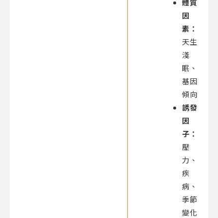
體質
因
素：
天生
淺
眠、
基因
傾向
誘發
因
子：
壓
力、
疾
病、
季節
變化