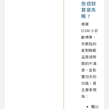
些症狀
算是失
眠？
根據
DSM-5 診
斷標準，
失眠指的
是對睡眠
品質或時
間的不滿
意，並影
響白天的
功能。其
主要表現
為：
難以