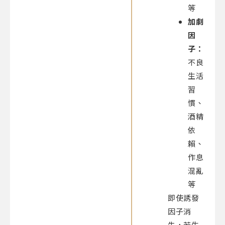
等
加劇
因
子：
不良
生活
習
慣、
酒精
依
賴、
作息
混亂
等
即使誘發
因子消
失，若生