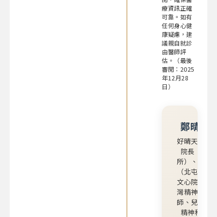
療資訊正確
可靠。如有
任何身心健
康疑慮，建
議親自就診
由醫師評
估。（最後
審閱：2025
年12月28
日）
鄭晴 院
好晴天身心
院長（潭子
所）、主治
（北屯、中
文心院所）
灣精神科專
師、兒童青
精神科專科