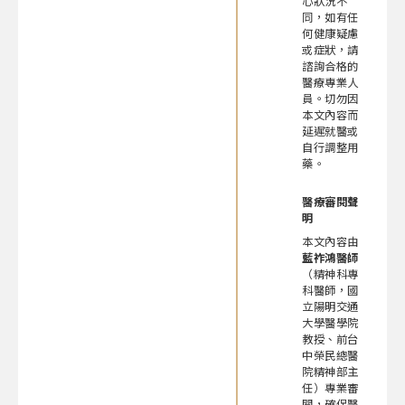
心狀況不
同，如有任
何健康疑慮
或症狀，請
諮詢合格的
醫療專業人
員。切勿因
本文內容而
延遲就醫或
自行調整用
藥。
醫療審閱聲
明
本文內容由
藍祚鴻醫師
（精神科專
科醫師，國
立陽明交通
大學醫學院
教授、前台
中榮民總醫
院精神部主
任）專業審
閱，確保醫