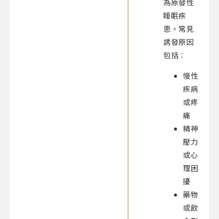
為原發性
睡眠疾
患。常見
誘發原因
包括：
慢性
疾病
或疼
痛
精神
壓力
或心
理困
擾
藥物
或飲