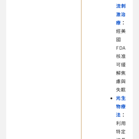
流刺
激治
療
：
經美
國
FDA
核准
可緩
解焦
慮與
失眠
光生
物療
法
：
利用
特定