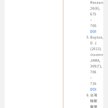
Research,
26(6),
675
–
700.
DOI
Buysse,
D. J.
(2013).
Insomnia
.
JAMA,
309(7),
706
–
716.
DOI
台灣
睡眠
醫學