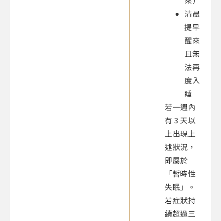
來）
清晨
提早
醒來
且無
法再
度入
睡
若一週內
有 3 天以
上出現上
述狀況，
即屬於
「暫時性
失眠」。
若症狀持
續超過三