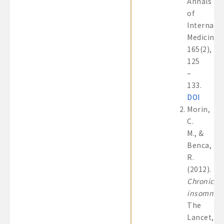
Annals
of
Internal
Medicine,
165(2),
125
–
133.
DOI
Morin,
C.
M., &
Benca,
R.
(2012).
Chronic
insomnia
.
The
Lancet,