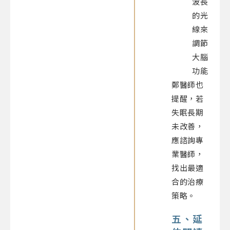
波長
的光
線來
調節
大腦
功能
鄭醫師也
提醒，若
失眠長期
未改善，
應諮詢專
業醫師，
找出最適
合的治療
策略。
五、延