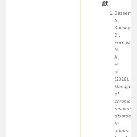
獻
Qaseem,
A.,
Kansagara
D.,
Forciea,
M.
A.,
et
al.
(2016).
Manageme
of
chronic
insomnia
disorder
in
adults
.