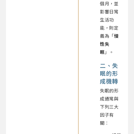
個月，並
影響日常
生活功
能，則定
義為「
慢
性失
眠
」。
二、失
眠的形
成機轉
失眠的形
成通常與
下列三大
因子有
關：