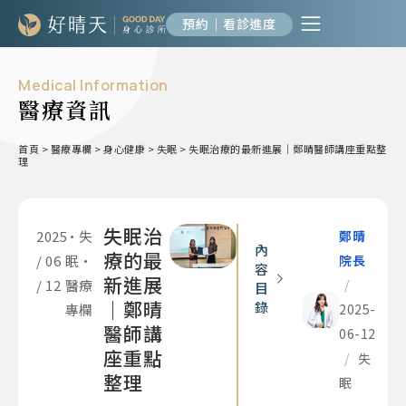
預約｜看診進度
Medical Information
醫療資訊
首頁
>
醫療專欄
>
身心健康
>
失眠
>
失眠治療的最新進展｜鄭晴醫師講座重點整
理
失眠治
2025
•
失
鄭晴
內
療的最
/ 06
眠
•
院長
容
新進展
/ 12
醫療
/
目
｜鄭晴
錄
專欄
2025-
醫師講
06-12
座重點
/
失
整理
眠