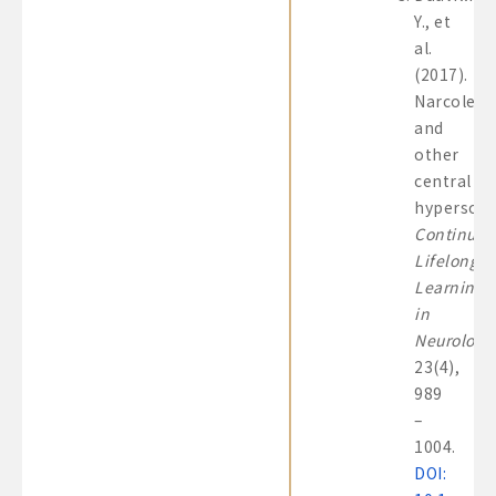
Y., et
al.
(2017).
Narcoleps
and
other
central
hypersom
Continuu
Lifelong
Learning
in
Neurology
23(4),
989
–
1004.
DOI: