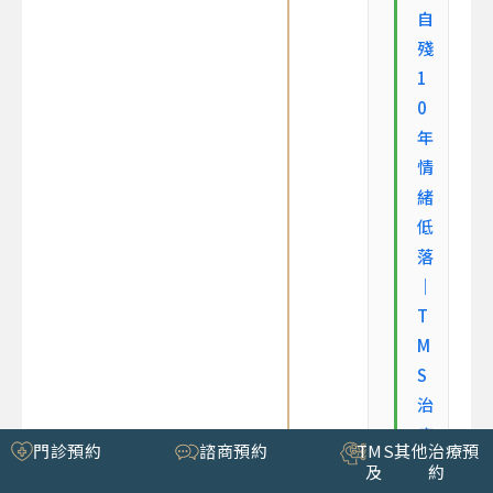
自
殘
1
0
年
情
緒
低
落
｜
T
M
S
治
療
門診預約
諮商預約
TMS
其他治療預
帶
及
約