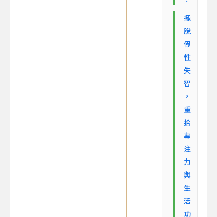
擺
脫
假
性
失
智
，
重
拾
專
注
力
與
生
活
功