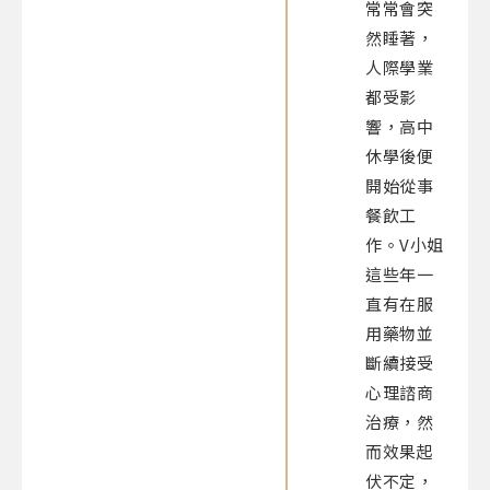
常常會突
然睡著，
人際學業
都受影
響，高中
休學後便
開始從事
餐飲工
作。V小姐
這些年一
直有在服
用藥物並
斷續接受
心理諮商
治療，然
而效果起
伏不定，