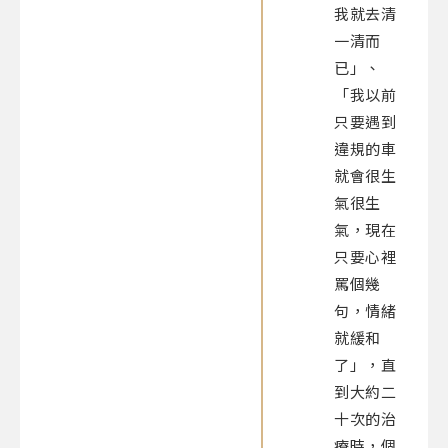
我就去清
一清而
已」、
「我以前
只要遇到
違規的車
就會很生
氣很生
氣，現在
只要心裡
罵個幾
句，情緒
就緩和
了」，直
到大約二
十次的治
療時，個