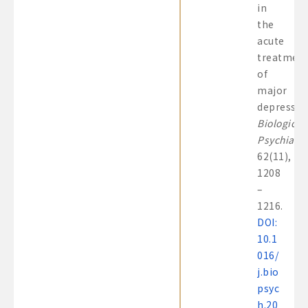
in
the
acute
treatmen
of
major
depressio
Biological
Psychiatry
62(11),
1208
–
1216.
DOI:
10.1
016/
j.bio
psyc
h.20