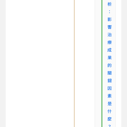
析
：
影
響
治
療
成
果
的
關
鍵
因
素
是
什
麼
？