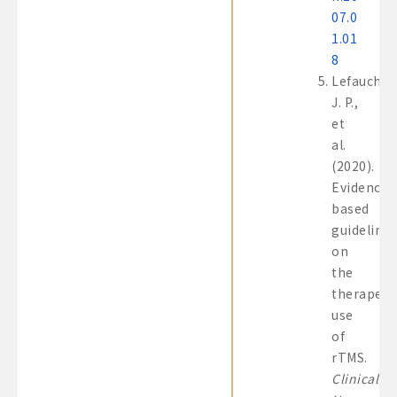
07.0
1.01
8
Lefaucheu
J. P.,
et
al.
(2020).
Evidence-
based
guideline
on
the
therapeut
use
of
rTMS.
Clinical