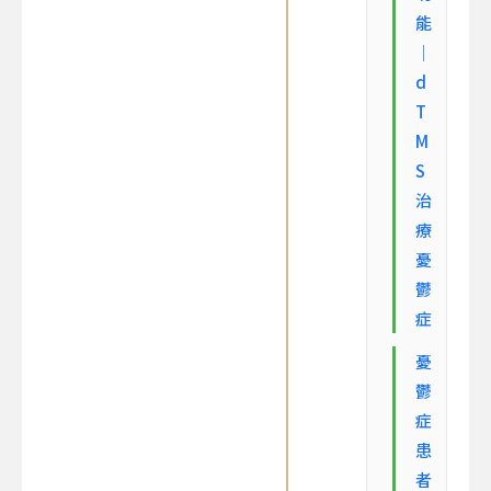
能
｜
d
T
M
S
治
療
憂
鬱
症
憂
鬱
症
患
者