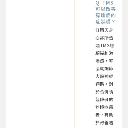
Q: TMS
可以改善
猝睡症的
症狀嗎？
好晴天身
心診所透
過TMS經
顱磁刺激
治療，可
協助調節
大腦神經
迴路，對
於合併情
緒障礙的
猝睡症患
者，有助
於改善嗜