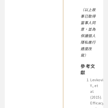
（以上故
事已取得
當事人同
意，並為
保護個人
隱私進行
適度改
寫）
參考文
獻
Levkovitz
Y., et
al.
(2015).
Efficacy