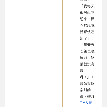
「我每天
都開心不
起來，開
心的感覺
我都快忘
記了」
「每天要
吃藥也很
煩耶，吃
藥就沒有
效
啊！」。
醫師與個
案討論
後，轉介
TMS 治