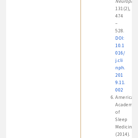
Neurophys
131(2),
474
–
528.
DOI:
10.1
016/
j.cli
nph.
201
9.11.
002
American
Academy
of
Sleep
Medicine.
(2014).