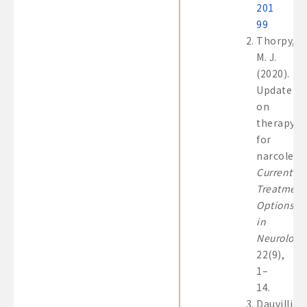
201
99
Thorpy,
M. J.
(2020).
Update
on
therapy
for
narcoleps
Current
Treatment
Options
in
Neurology
22(9),
1–
14.
Dauvilliers