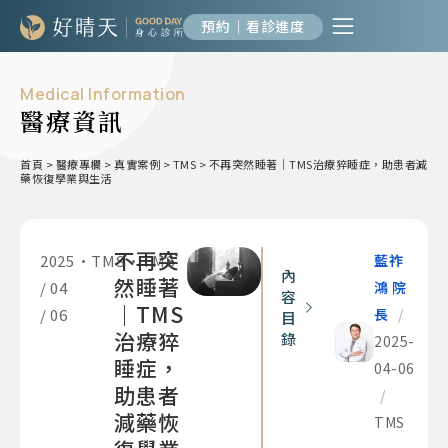
預約｜看診進度
Medical Information
醫療資訊
首頁
>
醫療專欄
>
真實案例
>
TMS
>
不再突然睡著｜TMS治療猝睡症，助患者減
藥恢復學業與生活
不再突
2025
•
TMS
•
TMS
藍祚
內
然睡著
/ 04
鴻 院
容
｜TMS
/ 06
長
/
目
治療猝
錄
2025-
睡症，
04-06
助患者
/
減藥恢
TMS