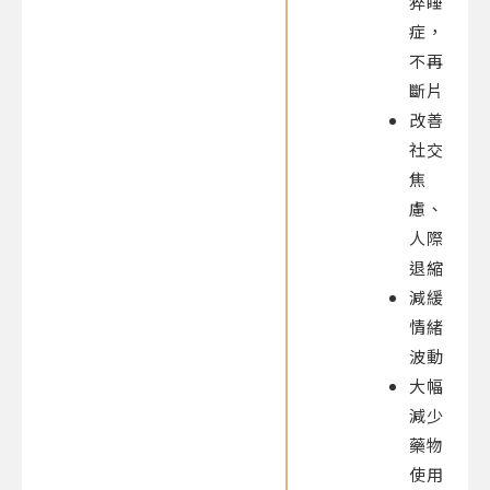
猝睡
症，
不再
斷片
改善
社交
焦
慮、
人際
退縮
減緩
情緒
波動
大幅
減少
藥物
使用