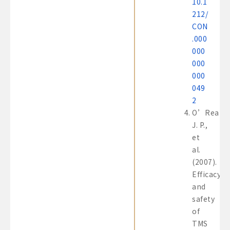
10.1
212/
CON
.000
000
000
000
049
2
O’Reardo
J. P.,
et
al.
(2007).
Efficacy
and
safety
of
TMS