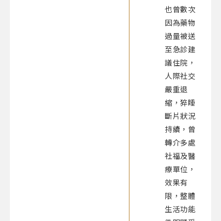
也曾數次
因為藥物
過量被送
至急診建
議住院，
人際社交
嚴重退
縮，猝睡
斷片狀況
持續，曾
轉介多處
社福及醫
療單位，
效果有
限，整體
生活功能