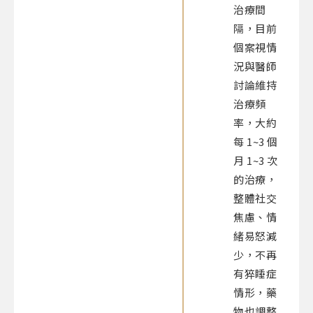
治療間
隔，目前
個案視情
況與醫師
討論維持
治療頻
率，大約
每 1~3 個
月 1~3 次
的治療，
整體社交
焦慮、情
緒易怒減
少，不再
有猝睡症
情形，藥
物也調整