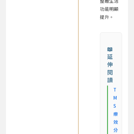
整體生活
功能明顯
提升。
📖
延
伸
閱
讀
T
M
S
療
效
分