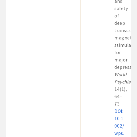
and
safety
of
deep
transcrani
magnetic
stimulati
for
major
depressio
World
Psychiatry
14(1),
64–
73.
DOI:
10.1
002/
wps.