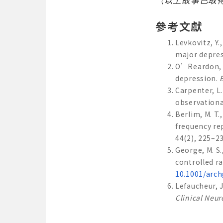
參考文獻
Levkovitz, Y.
major depre
O’Reardon, J.
depression.
Carpenter, L.
observationa
Berlim, M. T.
frequency re
44(2), 225–2
George, M. S.
controlled r
10.1001/arch
Lefaucheur, J
Clinical Neu