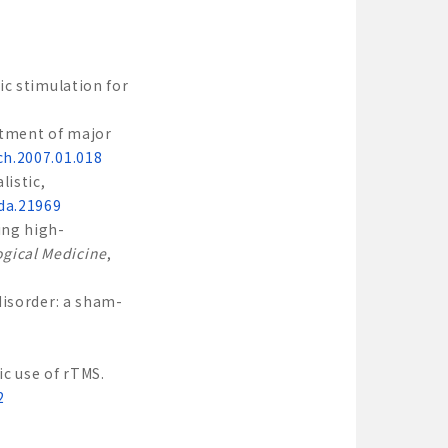
tic stimulation for
eatment of major
ch.2007.01.018
listic,
/da.21969
ing high-
ogical Medicine
,
 disorder: a sham-
ic use of rTMS.
2