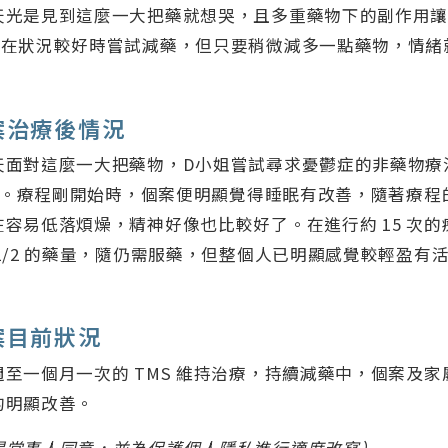
天光是見到這麼一大把藥就想哭，且多重藥物下的副作用
曾在狀況較好時嘗試減藥，但只要稍微減多一點藥物，情緒
案治療後情況
天面對這麼一大把藥物，D小姐嘗試尋求憂鬱症的非藥物療
治療。療程剛開始時，個案便明顯覺得睡眠有改善，隨著療
容易低落煩燥，精神好像也比較好了。在進行約 15 次的
1/2 的藥量，隨仍需服藥，但整個人已明顯感覺較輕盈有
案目前狀況
至一個月一次的 TMS 維持治療，持續減藥中，個案及
的明顯改善。
得當事人同意，並為保護個人隱私進行適度改寫）