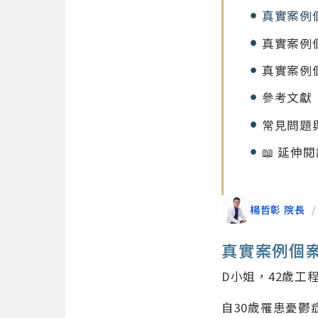
真實案例
真實案例
真實案例
參考文獻
常見問題
📖 延伸
楊哲彰 院長
/
真實案例個
D小姐，42歲工
自30歲罹患憂