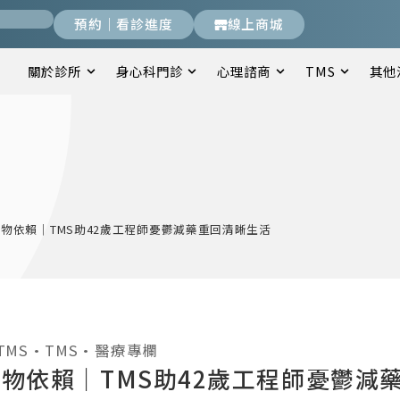
預約｜看診進度
線上商城
關於診所
身心科門診
心理諮商
TMS
其他
物依賴｜TMS助42歲工程師憂鬱減藥重回清晰生活
TMS
•
TMS
•
醫療專欄
物依賴｜TMS助42歲工程師憂鬱減