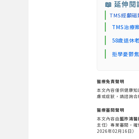
📖 延伸閱
TMS經顱
TMS治療
58歲退休
拒學憂鬱焦
醫療免責聲明
本文內容僅供健康知
慮或症狀，請諮詢合
醫療審閱聲明
本文內容由
藍祚鴻醫
主任）專業審閱，確
2026年02月16日）