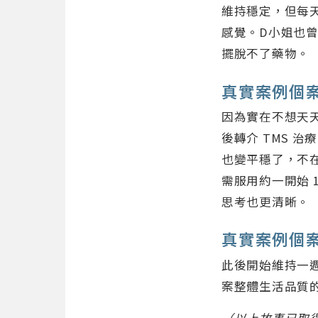
維持穩定，但每
感覺。D小姐也
擺脫不了藥物。
真實案例個
因為實在不想天
後轉介 TMS 
也變平穩了，不在
需服用約一開始 
思考也更清晰。
真實案例個
此後開始維持一週
案整體生活品質
（以上故事已取