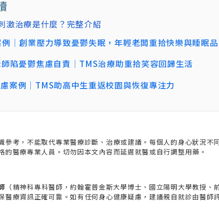
讀
磁刺激治療是什麼？完整介紹
案例｜創業壓力導致憂鬱失眠，年輕老闆重拾快樂與睡眠品
老師陷憂鬱焦慮自責｜TMS治療助重拾笑容回歸生活
慮案例｜TMS助高中生重返校園與恢復專注力
識參考，不能取代專業醫療診斷、治療或建議。每個人的身心狀況不
格的醫療專業人員。切勿因本文內容而延遲就醫或自行調整用藥。
師
（精神科專科醫師，約翰霍普金斯大學博士、國立陽明大學教授、
保醫療資訊正確可靠。如有任何身心健康疑慮，建議親自就診由醫師