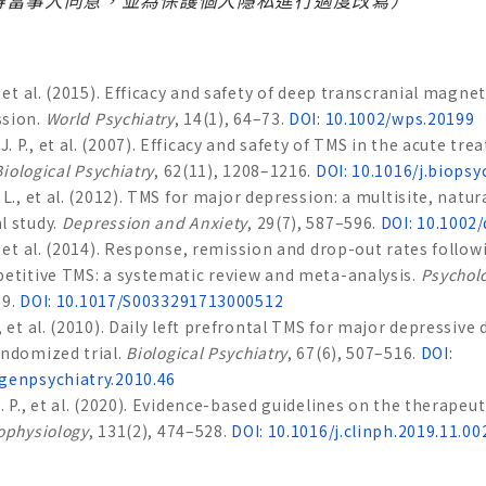
, et al. (2015). Efficacy and safety of deep transcranial magne
ssion.
World Psychiatry
, 14(1), 64–73.
DOI: 10.1002/wps.20199
 P., et al. (2007). Efficacy and safety of TMS in the acute tr
Biological Psychiatry
, 62(11), 1208–1216.
DOI: 10.1016/j.biopsy
 L., et al. (2012). TMS for major depression: a multisite, natura
l study.
Depression and Anxiety
, 29(7), 587–596.
DOI: 10.1002
, et al. (2014). Response, remission and drop-out rates follow
petitive TMS: a systematic review and meta-analysis.
Psychol
39.
DOI: 10.1017/S0033291713000512
, et al. (2010). Daily left prefrontal TMS for major depressive
andomized trial.
Biological Psychiatry
, 67(6), 507–516.
DOI:
genpsychiatry.2010.46
. P., et al. (2020). Evidence-based guidelines on the therapeut
rophysiology
, 131(2), 474–528.
DOI: 10.1016/j.clinph.2019.11.00