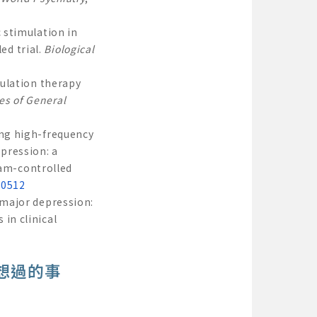
c stimulation in
ed trial.
Biological
mulation therapy
es of General
wing high-frequency
pression: a
ham-controlled
00512
r major depression:
 in clinical
想過的事