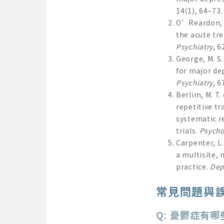
14(1), 64–73
O’Reardon, J.
the acute tr
Psychiatry
, 
George, M. S.
for major de
Psychiatry
, 6
Berlim, M. T.
repetitive t
systematic r
trials.
Psycho
Carpenter, L.
a multisite, 
practice.
Dep
常見問題與
Q: 憂鬱症有