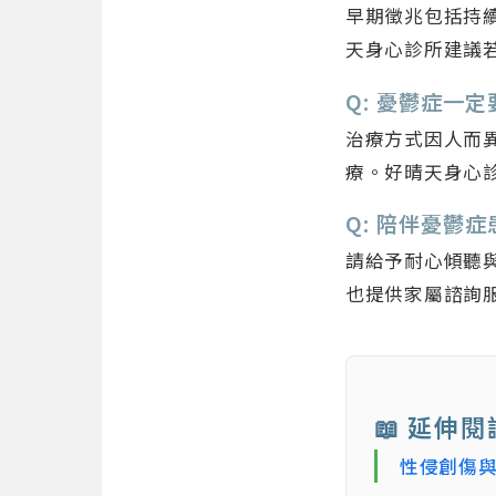
早期徵兆包括持
天身心診所建議
Q: 憂鬱症一
治療方式因人而
療。好晴天身心
Q: 陪伴憂鬱
請給予耐心傾聽
也提供家屬諮詢
📖 延伸閱
性侵創傷與