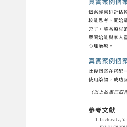
真實案例個
個案經醫師評估
較能思考、開始
旁了，隨著療程
案開始能與家人
心理治療。
真實案例個
此後個案在搭配
使用藥物，成功
（以上故事已取
參考文獻
Levkovitz, Y.
major depres