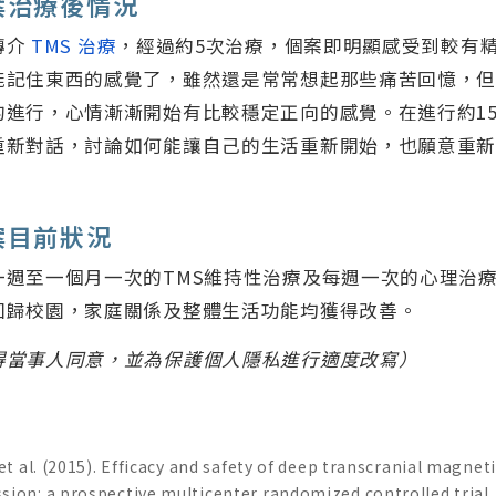
案治療後情況
轉介
TMS 治療
，經過約5次治療，個案即明顯感受到較有
能記住東西的感覺了，雖然還是常常想起那些痛苦回憶，
的進行，心情漸漸開始有比較穩定正向的感覺。在進行約1
重新對話，討論如何能讓自己的生活重新開始，也願意重
案目前狀況
一週至一個月一次的TMS維持性治療及每週一次的心理治
回歸校園，家庭關係及整體生活功能均獲得改善。
得當事人同意，並為保護個人隱私進行適度改寫）
 et al. (2015). Efficacy and safety of deep transcranial magnet
sion: a prospective multicenter randomized controlled trial