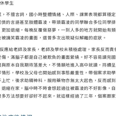
中休學生
感，不擅言詞，國小時整體情緒、人際、課業表現都算穩
同儕的言語甚至肢體霸凌，帶頭霸凌的同學聯合多位同學
，更加退縮，每晚反覆做惡夢，一到人多的地方就開始有
些被譏笑霸凌的畫面，還曾多次出現疑似解離的症狀。
形反應給老師及家長，老師及學校未積極處理，家長反而責
受傷，滿腦子都是自己被欺負的畫面縈繞。好不容易讀完
現與原本自我期待落差大，不情願地進入高中就讀，持續
等情形，學校及父母也開始感到事態嚴重性，帶個案求助
不上忙，後求助精神科，服用藥物亦無太大起色，反而感
，退縮在家，腦中時不時會想起過往被霸凌的不好影像，
很多方法想要好卻好不起來，就這樣經過了三年，個案跟