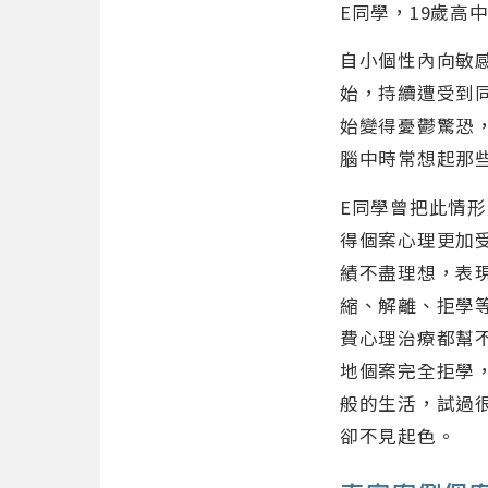
E同學，19歲高
自小個性內向敏
始，持續遭受到
始變得憂鬱驚恐
腦中時常想起那
E同學曾把此情
得個案心理更加
績不盡理想，表
縮、解離、拒學
費心理治療都幫
地個案完全拒學
般的生活，試過
卻不見起色。