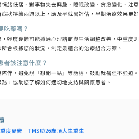
續情緒低落、對事物失去興趣、睡眠改變、食慾變化、注
若症狀持續兩週以上，應及早就醫評估，早期治療效果更
定要吃藥嗎？
異，輕度憂鬱可能透過心理諮商與生活調整改善，中重度
診所會根據您的狀況，制定最適合的治療組合方案。
症患者該注意什麼？
與陪伴，避免說「想開一點」等話語，鼓勵就醫但不強迫
服務，協助您了解如何適切地支持與關懷患者。
讀
重度憂鬱｜TMS助26歲頂大生重生