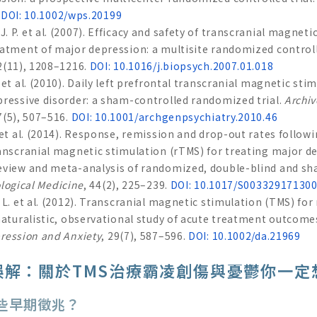
.
DOI: 10.1002/wps.20199
 P. et al. (2007). Efficacy and safety of transcranial magneti
eatment of major depression: a multisite randomized controll
62(11), 1208–1216.
DOI: 10.1016/j.biopsych.2007.01.018
 et al. (2010). Daily left prefrontal transcranial magnetic sti
pressive disorder: a sham-controlled randomized trial.
Archiv
7(5), 507–516.
DOI: 10.1001/archgenpsychiatry.2010.46
 et al. (2014). Response, remission and drop-out rates follo
ranscranial magnetic stimulation (rTMS) for treating major de
eview and meta-analysis of randomized, double-blind and s
logical Medicine
, 44(2), 225–239.
DOI: 10.1017/S00332917130
 L. et al. (2012). Transcranial magnetic stimulation (TMS) fo
naturalistic, observational study of acute treatment outcomes
ression and Anxiety
, 29(7), 587–596.
DOI: 10.1002/da.21969
誤解：關於TMS治療霸凌創傷與憂鬱你一定
哪些早期徵兆？