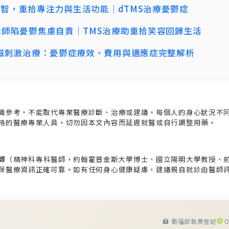
智，重拾專注力與生活功能｜dTMS治療憂鬱症
老師陷憂鬱焦慮自責｜TMS治療助重拾笑容回歸生活
顱磁刺激治療：憂鬱症療效、費用與適應症完整解析
識參考，不能取代專業醫療診斷、治療或建議。每個人的身心狀況不
格的醫療專業人員。切勿因本文內容而延遲就醫或自行調整用藥。
師
（精神科專科醫師，約翰霍普金斯大學博士、國立陽明大學教授、
保醫療資訊正確可靠。如有任何身心健康疑慮，建議親自就診由醫師
🏥 衛福部執業登記
O