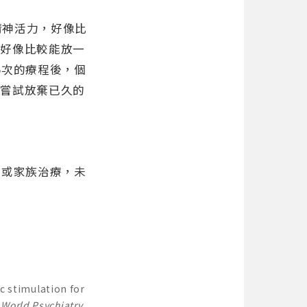
精神活力，好像比
但好像比較能放一
5次的療程後，個
新嘗試放棄已久的
療或家族治療，未
ic stimulation for
.
World Psychiatry
,