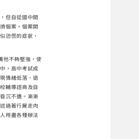
定，但自從國中開
排擠個案，個案開
類似恐慌的症狀，
備他不夠堅強，使
國中，高中考試成
呈現情緒低落、退
學校輔導諮商及自
到昏沉不適。漸漸
自述過著行屍走肉
家人用盡各種辦法