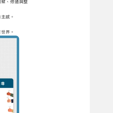
洞察、修通與整
自主感。
在世界。