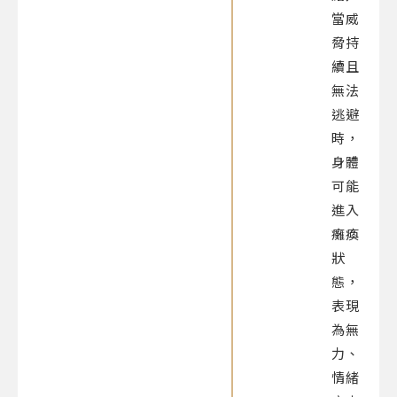
當威
脅持
續且
無法
逃避
時，
身體
可能
進入
癱瘓
狀
態，
表現
為無
力、
情緒