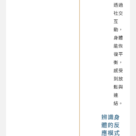
透過
社交
互
動，
身體
能恢
復平
衡，
感受
到放
鬆與
連
結。
辨識身
體的反
應模式