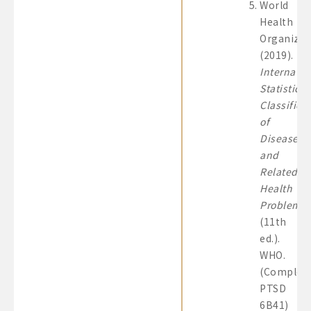
World
Health
Organizat
(2019).
Internatio
Statistical
Classifica
of
Diseases
and
Related
Health
Problems
(11th
ed.).
WHO.
(Complex
PTSD
6B41)