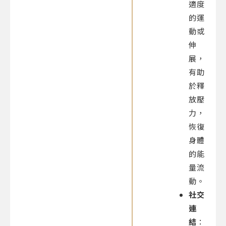
適度
的運
動或
伸
展，
有助
於釋
放壓
力，
恢復
身體
的能
量流
動。
社交
連
結
：