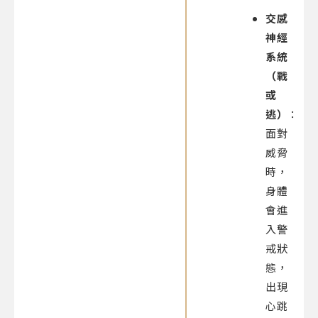
交感
神經
系統
（戰
或
逃）
：
面對
威脅
時，
身體
會進
入警
戒狀
態，
出現
心跳