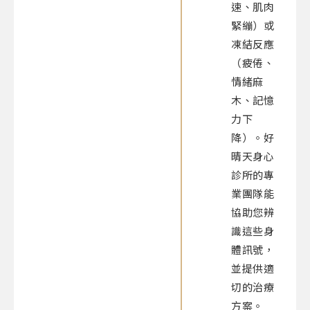
速、肌肉
緊繃）或
凍結反應
（疲倦、
情緒麻
木、記憶
力下
降）。好
晴天身心
診所的專
業團隊能
協助您辨
識這些身
體訊號，
並提供適
切的治療
方案。