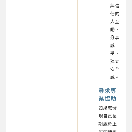
與信
任的
人互
動，
分享
感
受，
建立
安全
感。
尋求專
業協助
如果您發
現自己長
期處於上
述的神經