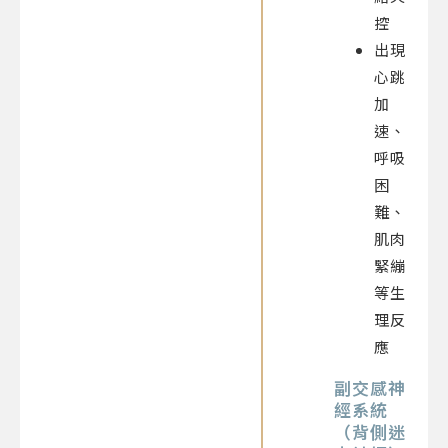
控
出現
心跳
加
速、
呼吸
困
難、
肌肉
緊繃
等生
理反
應
副交感神
經系統
（背側迷