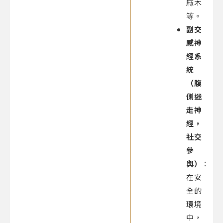
麻木
等。
副交
感神
經系
統
（腹
側迷
走神
經，
社交
參
與）
：
在安
全的
環境
中，