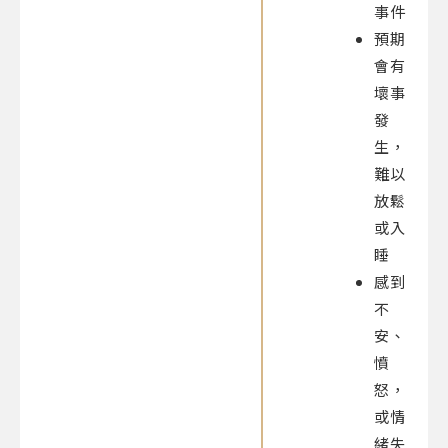
事件
預期
會有
壞事
發
生，
難以
放鬆
或入
睡
感到
不
安、
憤
怒，
或情
緒失