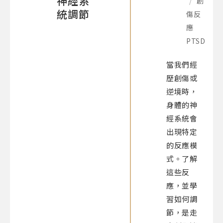
神經系
/
創
統調節
傷反
應
PTSD
當我們經
歷創傷或
逆境時，
身體的神
經系統會
出現特定
的反應模
式。了解
這些反
應，並學
習如何調
節，是走