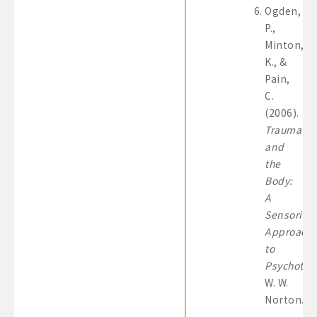
Ogden,
P.,
Minton,
K., &
Pain,
C.
(2006).
Trauma
and
the
Body:
A
Sensorimo
Approach
to
Psychothe
W. W.
Norton.