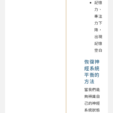
記憶
力、
專注
力下
降，
出現
記憶
空白
恢復神
經系統
平衡的
方法
當我們能
夠辨識自
己的神經
系統狀態