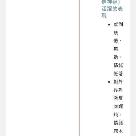
走神經）
活躍的表
現
感到
疲
倦、
無
助、
情緒
低落
對外
界刺
激反
應遲
鈍，
情緒
麻木