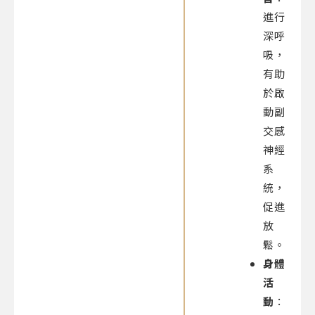
進行
深呼
吸，
有助
於啟
動副
交感
神經
系
統，
促進
放
鬆。
身體
活
動
：