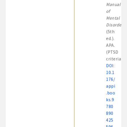
Manual
of
Mental
Disorders
(5th
ed.).
APA.
(PTSD
criteria)
DOI:
10.1
176/
appi
.boo
ks.9
780
890
425
596