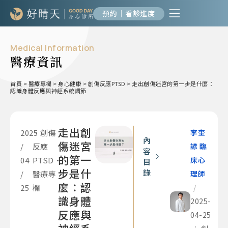
預約｜看診進度
Medical Information
醫療資訊
首頁
>
醫療專欄
>
身心健康
>
創傷反應PTSD
>
走出創傷迷宮的第一步是什麼：
認識身體反應與神經系統調節
走出創
2025
•
創傷
李奎
內
傷迷宮
/
反應
諺 臨
容
的第一
04
PTSD
•
床心
目
步是什
錄
/
醫療專
理師
麼：認
25
欄
/
識身體
2025-
反應與
04-25