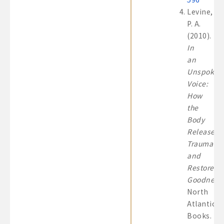
Levine,
P. A.
(2010).
In
an
Unspoken
Voice:
How
the
Body
Releases
Trauma
and
Restores
Goodness
.
North
Atlantic
Books.