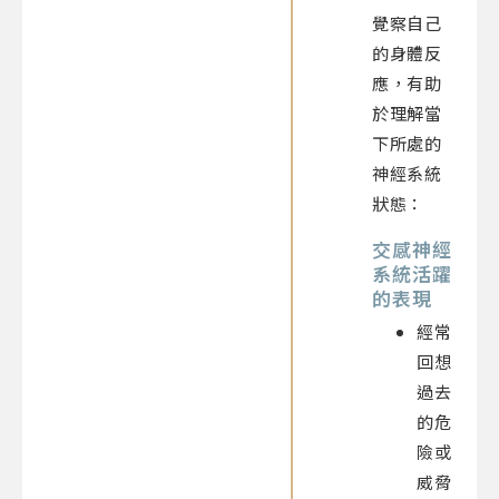
覺察自己
的身體反
應，有助
於理解當
下所處的
神經系統
狀態：
交感神經
系統活躍
的表現
經常
回想
過去
的危
險或
威脅