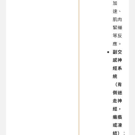
加
速、
肌肉
緊繃
等反
應。
副交
感神
經系
統
（背
側迷
走神
經，
癱瘓
或凍
結）
：