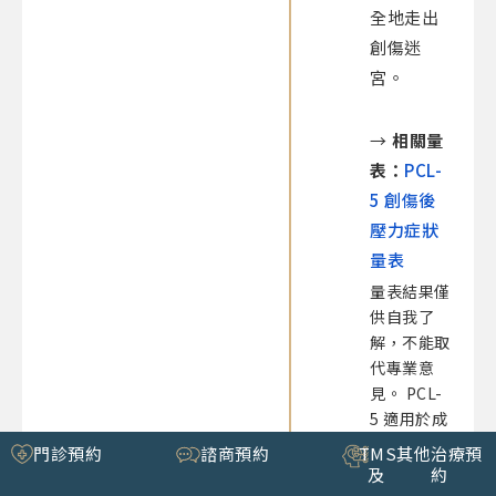
全地走出
創傷迷
宮。
→
相關量
表：
PCL-
5 創傷後
壓力症狀
量表
量表結果僅
供自我了
解，不能取
代專業意
見。 PCL-
5 適用於成
人，填答時
門診預約
諮商預約
TMS
其他治療預
請以同一事
及
約
件回顧過去