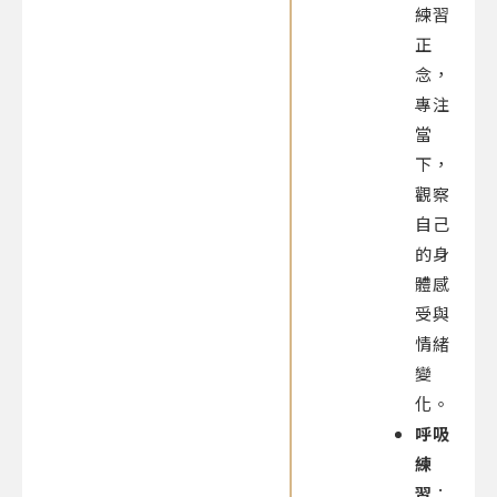
練習
正
念，
專注
當
下，
觀察
自己
的身
體感
受與
情緒
變
化。
呼吸
練
習
：