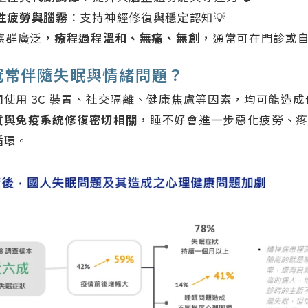
性疲勞與腦霧
：支持神經修復與穩定認知💡
用族群廣泛，
療程過程溫和、無痛、無創
，通常可在門診或
冠常伴隨失眠與情緒問題？
使用 3C 裝置、社交隔離、健康焦慮等因素，均可能造
質與免疫系統修復密切相關
，睡不好會進一步惡化疲勞、
循環。