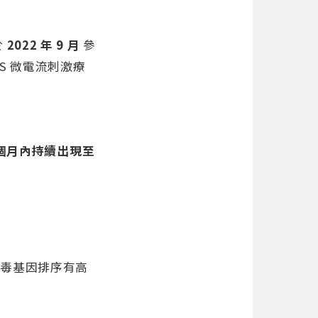
於
2022 年 9 月
參
S 微電流刺激療
 個月內持續出現至
病毒基因排序有高