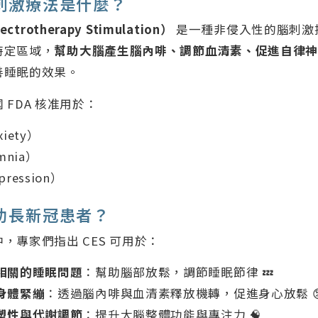
流刺激療法是什麼？
lectrotherapy Stimulation）
是一種非侵入性的腦刺激
特定區域，
幫助大腦產生腦內啡、調節血清素、促進自律
善睡眠的效果。
 FDA 核准用於：
iety）
mnia）
ression）
幫助長新冠患者？
，專家們指出 CES 可用於：
相關的睡眠問題
：幫助腦部放鬆，調節睡眠節律 💤
身體緊繃
：透過腦內啡與血清素釋放機轉，促進身心放鬆 
塑性與代謝調節
：提升大腦整體功能與專注力 🧠