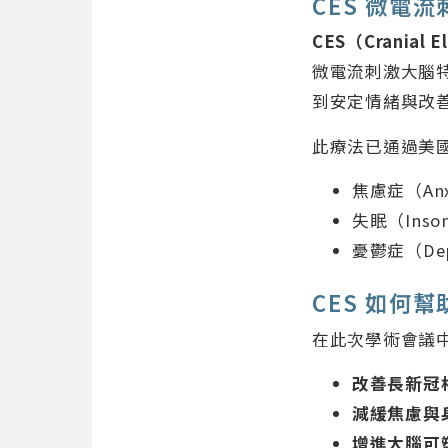
CES 微電
CES（Cranial E
微電流刺激大腦
到安定情緒與改
此療法已通過美國
焦慮症（Anx
失眠（Inso
憂鬱症（Dep
CES 如何
在此次學術會議中
改善長新冠
減緩焦慮與
增進大腦可