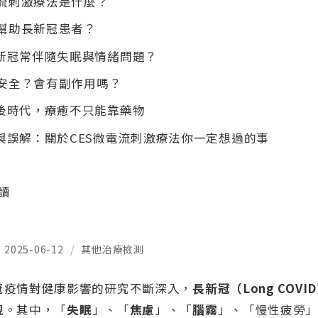
電流刺激療法是什麼？
何幫助長新冠患者？
新冠常伴隨失眠與情緒問題？
否安全？會有副作用嗎？
後時代，療癒不只能靠藥物
與誤解：關於CES微電流刺激療法你一定想過的事
閱讀
2025-06-12
/
其他治療檢測
冠疫情對健康影響的研究不斷深入，
長新冠（Long COVI
視。其中，「
失眠
」、「
焦慮
」、「
腦霧
」、「慢性疲勞