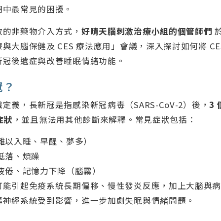
期中最常見的困擾。
效的非藥物介入方式，
好晴天腦刺激治療小組的個管師們
與大腦保健及 CES 療法應用」會議，深入探討如何將 CE
新冠後遺症與改善睡眠情緒功能。
冠？
定義，長新冠是指感染新冠病毒（SARS-CoV-2）後，
3
症狀
，並且無法用其他診斷來解釋。常見症狀包括：
難以入睡、早醒、夢多）
低落、煩躁
疲倦、記憶力下降（腦霧）
可能引起免疫系統長期偏移、慢性發炎反應，加上大腦與
樞神經系統受到影響，進一步加劇失眠與情緒問題。