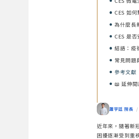
CES 微
CES 如
為什麼長
CES 是
結語：疫
常見問題
參考文獻
📖 延伸
蕭宇廷 院長
/
近年來，隨著新
困擾逐漸受到重