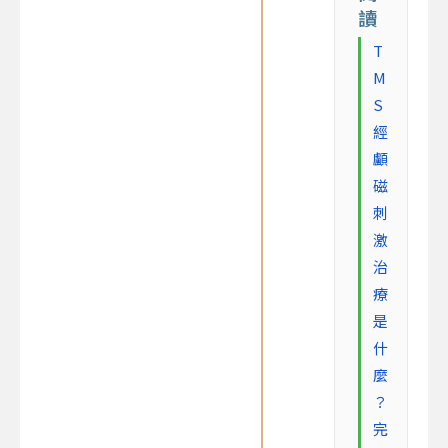
讀
T
M
S
經
顱
磁
刺
激
治
療
是
什
麼
？
完