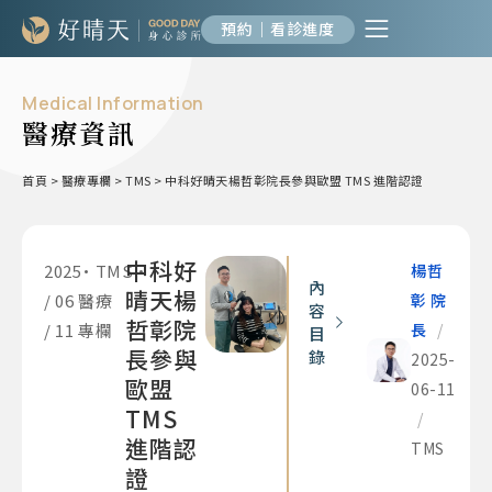
預約｜看診進度
Medical Information
醫療資訊
首頁
>
醫療專欄
>
TMS
>
中科好晴天楊哲彰院長參與歐盟 TMS 進階認證
中科好
2025
•
TMS
•
楊哲
內
晴天楊
/ 06
醫療
彰 院
容
哲彰院
/ 11
專欄
長
/
目
長參與
錄
2025-
歐盟
06-11
TMS
/
進階認
TMS
證