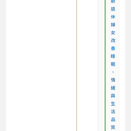
助
退
休
婦
女
改
善
睡
眠
、
情
緒
與
生
活
品
質