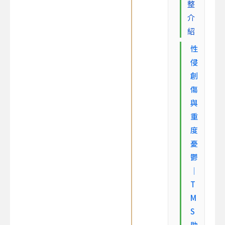
整
介
紹
性
侵
創
傷
與
重
度
憂
鬱
｜
T
M
S
助