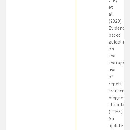
J. P.,
et
al.
(2020).
Evidence-
based
guideline
on
the
therapeut
use
of
repetitive
transcrani
magnetic
stimulati
(rTMS):
An
update