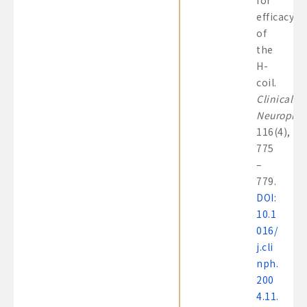
for
efficacy
of
the
H-
coil.
Clinical
Neurophys
116(4),
775
–
779.
DOI:
10.1
016/
j.cli
nph.
200
4.11.