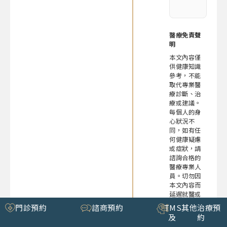
醫療免責聲
明
本文內容僅
供健康知識
參考，不能
取代專業醫
療診斷、治
療或建議。
每個人的身
心狀況不
同，如有任
何健康疑慮
或症狀，請
諮詢合格的
醫療專業人
員。切勿因
本文內容而
延遲就醫或
自行調整用
門診預約
諮商預約
TMS
其他治療預
藥。
及
約