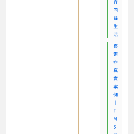
容
回
歸
生
活
憂
鬱
症
真
實
案
例
｜
T
M
S