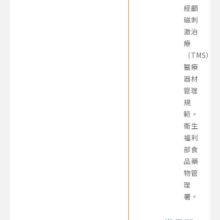
經顱
磁刺
激治
療
（TMS）
醫療
器材
管理
規
範。
衛生
福利
部食
品藥
物管
理
署。