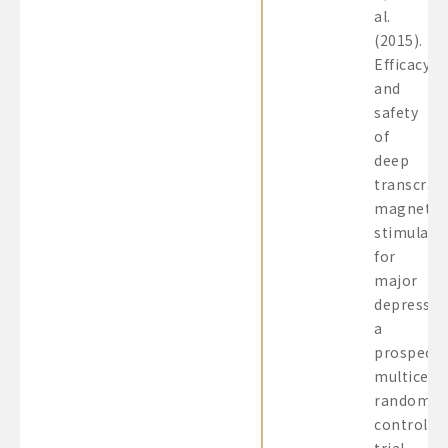
al.
(2015).
Efficacy
and
safety
of
deep
transcrani
magnetic
stimulati
for
major
depressio
a
prospecti
multicent
randomiz
controlle