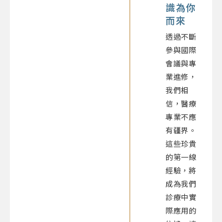
識為你
而來
透過不斷
參與國際
會議與專
業進修，
我們相
信，醫療
專業不應
有疆界。
這些珍貴
的第一線
經驗，將
成為我們
診療中實
際應用的