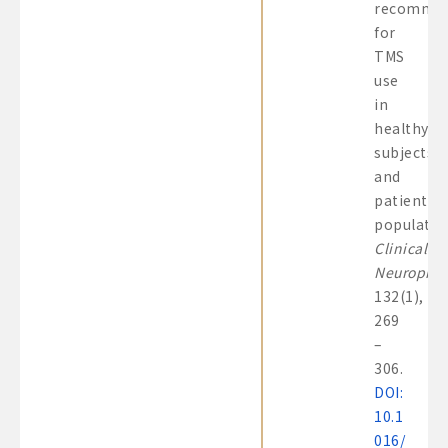
recommen
for
TMS
use
in
healthy
subjects
and
patient
populatio
Clinical
Neurophys
132(1),
269
–
306.
DOI:
10.1
016/