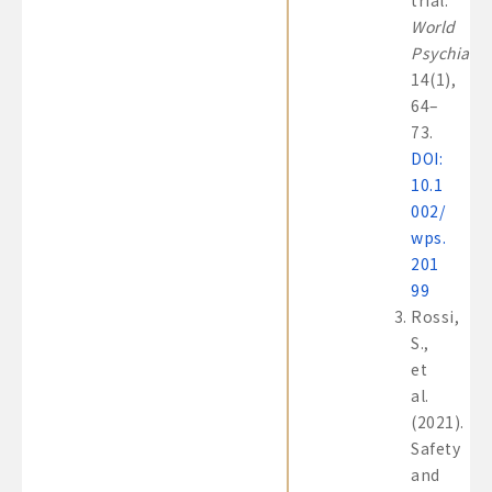
trial.
World
Psychiatry
14(1),
64–
73.
DOI:
10.1
002/
wps.
201
99
Rossi,
S.,
et
al.
(2021).
Safety
and