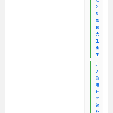
2
6
歲
頂
大
生
重
生
5
8
歲
退
休
老
師
陷