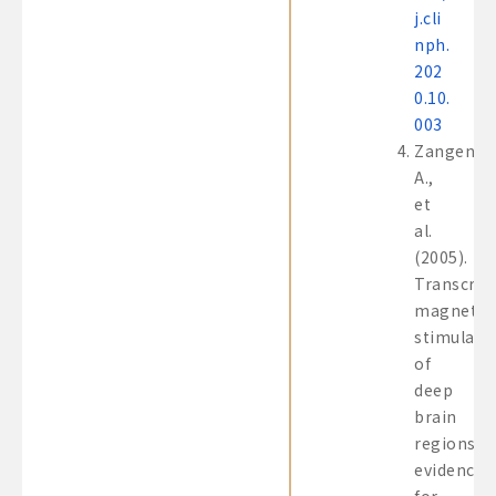
j.cli
nph.
202
0.10.
003
Zangen,
A.,
et
al.
(2005).
Transcran
magnetic
stimulati
of
deep
brain
regions:
evidence