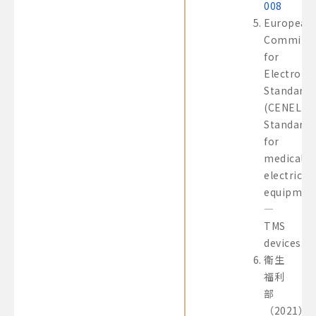
008
European
Committe
for
Electrote
Standardi
(CENELEC)
Standards
for
medical
electrical
equipmen
—
TMS
devices.
衛生
福利
部
（2021）