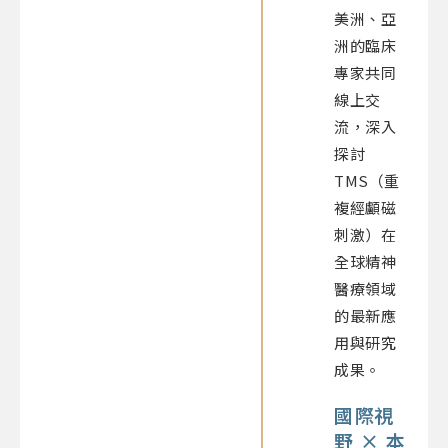
美洲、亞
洲的臨床
專家共同
線上交
流，深入
探討
TMS（重
複經顱磁
刺激）在
全球精神
醫療領域
的最新應
用與研究
成果。
國際視
野 × 本