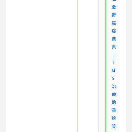
憂
鬱
焦
慮
自
責
｜
T
M
S
治
療
助
重
拾
笑