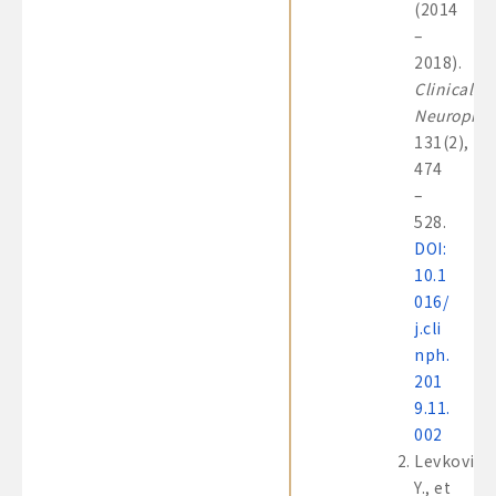
(2014
–
2018).
Clinical
Neurophys
131(2),
474
–
528.
DOI:
10.1
016/
j.cli
nph.
201
9.11.
002
Levkovitz
Y., et