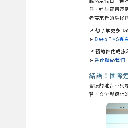
雖然是假日，但
任。這些寶貴經
者帶來新的選擇
📌 想了解更多 D
➤
Deep TMS
📍 預約評估或
➤
點此聯絡我們
結語：國際
醫療的進步不只
習、交流與優化