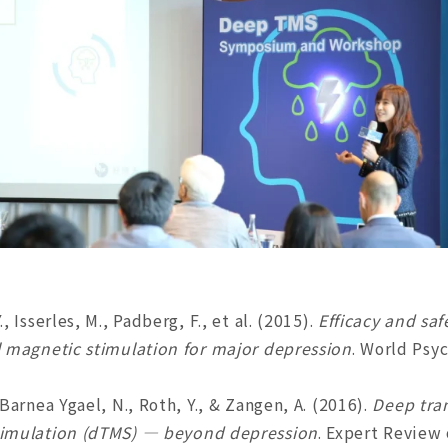
., Isserles, M., Padberg, F., et al. (2015).
Efficacy and saf
l magnetic stimulation for major depression
. World Psyc
 Barnea Ygael, N., Roth, Y., & Zangen, A. (2016).
Deep tra
timulation (dTMS) — beyond depression
. Expert Review 