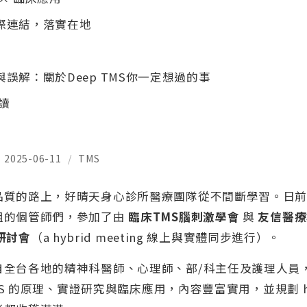
際連結，落實在地
誤解：關於Deep TMS你一定想過的事
閱讀
2025-06-11
/
TMS
品質的路上，好晴天身心診所醫療團隊從不間斷學習。日
組的個管師們，參加了由
臨床TMS腦刺激學會
與
友信醫療
務研討會
（a hybrid meeting 線上與實體同步進行）。
自全台各地的精神科醫師、心理師、部/科主任及護理人員
TMS 的原理、實證研究與臨床應用，內容豐富實用，並規劃 ha