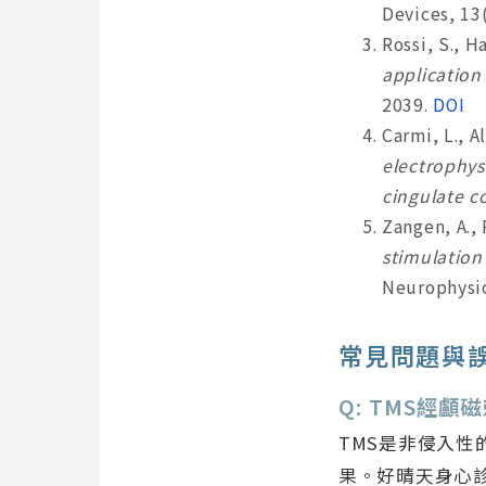
Devices, 13
Rossi, S., Ha
application
2039.
DOI
Carmi, L., A
electrophys
cingulate c
Zangen, A., 
stimulation 
Neurophysio
常見問題與誤
Q: TMS經
TMS是非侵入
果。好晴天身心