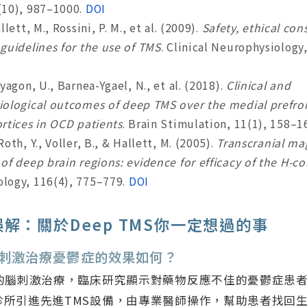
(10), 987–1000.
DOI
llett, M., Rossini, P. M., et al. (2009).
Safety, ethical con
 guidelines for the use of TMS
. Clinical Neurophysiology
lyagon, U., Barnea-Ygael, N., et al. (2018).
Clinical and
iological outcomes of deep TMS over the medial prefron
ortices in OCD patients
. Brain Stimulation, 11(1), 158–1
Roth, Y., Voller, B., & Hallett, M. (2005).
Transcranial ma
of deep brain regions: evidence for efficacy of the H-coi
logy, 116(4), 775–779.
DOI
解：關於Deep TMS你一定想過的事
顱磁刺激治療憂鬱症的效果如何？
性的腦刺激治療，臨床研究顯示對藥物反應不佳的憂鬱症患
診所引進先進TMS設備，由專業醫師操作，幫助患者找回