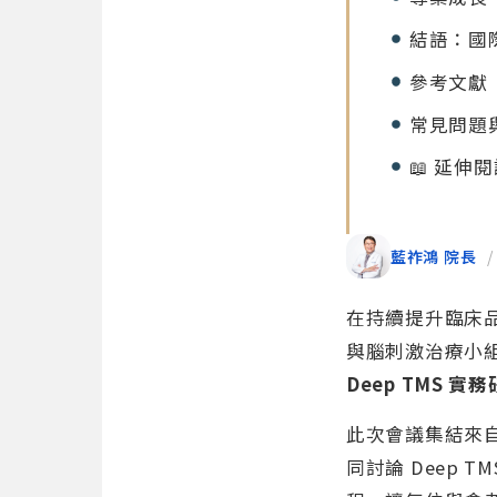
結語：國
參考文獻
常見問題與
📖 延伸
藍祚鴻 院長
/
在持續提升臨床
與腦刺激治療小
Deep TMS 實
此次會議集結來
同討論 Deep 