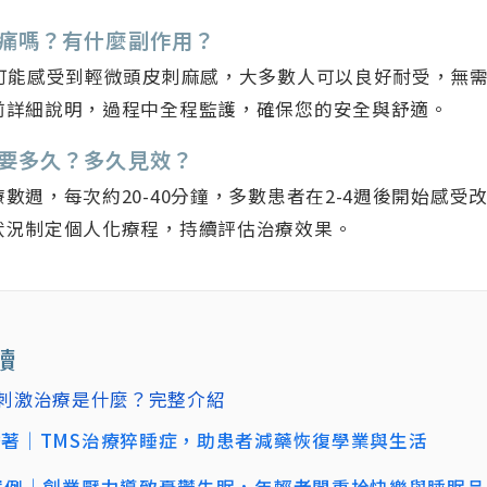
療會痛嗎？有什麼副作用？
中可能感受到輕微頭皮刺麻感，大多數人可以良好耐受，無
前詳細說明，過程中全程監護，確保您的安全與舒適。
程需要多久？多久見效？
數週，每次約20-40分鐘，多數患者在2-4週後開始感受
狀況制定個人化療程，持續評估治療效果。
讀
磁刺激治療是什麼？完整介紹
著｜TMS治療猝睡症，助患者減藥恢復學業與生活
案例｜創業壓力導致憂鬱失眠，年輕老闆重拾快樂與睡眠品