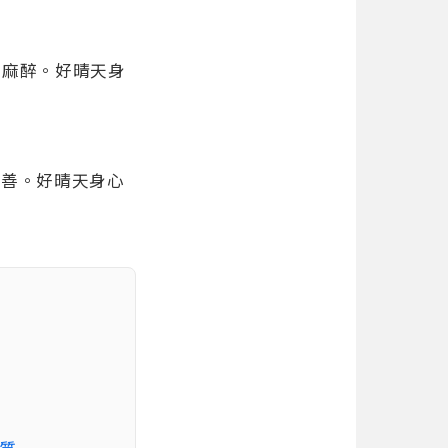
需麻醉。好晴天身
改善。好晴天身心
質