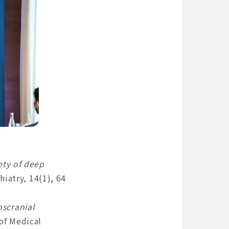
ety of deep
hiatry, 14(1), 64
nscranial
of Medical