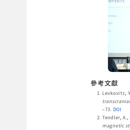
參考文獻
Levkovitz, Y
transcrania
–73.
DOI
Tendler, A.,
magnetic s