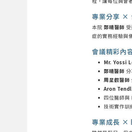
程，讓每位與會
專業分享 ×
本院
鄭晴醫師
受
症的實務經驗與
會議精彩內
Mr. Yossi 
鄭晴醫師
分
周呈叡醫師
Aron Tend
四位醫師與 Mr
技術實作訓
專業成長 ×