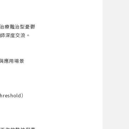
 治療難治型憂鬱
講師深度交流。
究與應用場景
reshold）