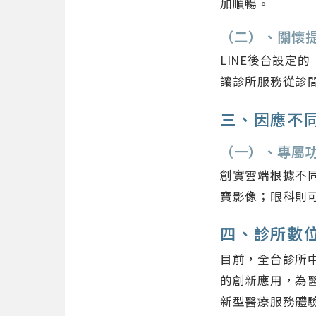
加順暢。
（二）、關懷
LINE後台設定
讓診所服務從診
三、因應不
（一）、專屬
創實雲端根據不
寶影像；眼科則
四、診所數
目前，全台診所中
的創新應用，為
新型醫療服務體