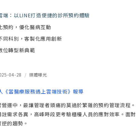
雲端：以LINE打造便捷的診所預約體驗
化預約，優化醫病互動
不同科別，客製化應用創新
數位轉型新典範
025-04-28
/
媒體曝光
人《當醫療服務遇上雲端技術》報導
常營運中，最讓管理者頭痛的莫過於繁雜的預約管理流程
備註需求各異，高峰時段更考驗櫃檯人員的應對效率。面
可逆的趨勢。