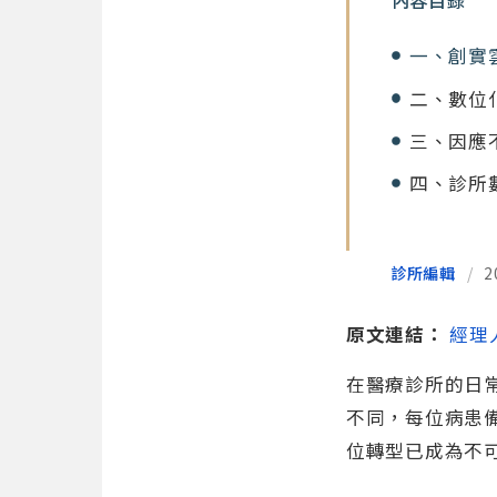
內容目錄
一、創實
二、數位
三、因應
四、診所
診所編輯
/
2
原文連結：
經理
在醫療診所的日
不同，每位病患
位轉型已成為不