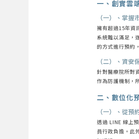
一、創實雲端
（一）、掌握市
擁有超過15年
系統難以滿足，遂
的方式進行預約
（二）、資安
針對醫療院所對資
作為防護機制，
二、數位化
（一）、從預
透過 LINE 
員行政負擔。此