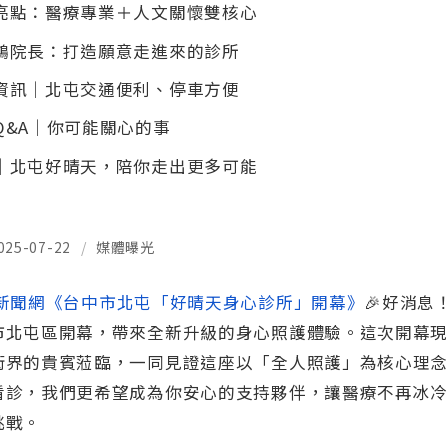
亮點：醫療專業＋人文關懷雙核心
鴻院長：打造願意走進來的診所
資訊｜北屯交通便利、停車方便
Q&A｜你可能關心的事
｜北屯好晴天，陪你走出更多可能
025-07-22
/
媒體曝光
新聞網《台中市北屯「好晴天身心診所」開幕》
🎉好消息
市北屯區開幕，帶來全新升級的身心照護體驗。這次開幕
術界的貴賓蒞臨，一同見證這座以「全人照護」為核心理
看診，我們更希望成為你安心的支持夥伴，讓醫療不再冰
挑戰。