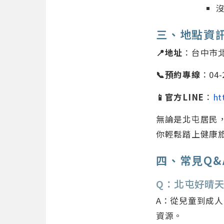
三、地點資
📍地址
：台中市北
📞預約專線
：04-
📱官方LINE
：
ht
無論是北屯居民
你輕鬆踏上健康
四、常見Q&
Q：北屯好晴
A：從兒童到成
資源。