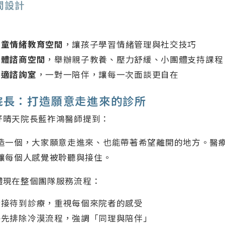
間設計
兒童情緒教育空間
，讓孩子學習情緒管理與社交技巧
團體諮商空間
，舉辦親子教養、壓力舒緩、小團體支持課程
舒適諮詢室
，一對一陪伴，讓每一次面談更自在
院長：打造願意走進來的診所
好晴天院長藍祚鴻醫師提到：
造一個，大家願意走進來、也能帶著希望離開的地方。醫
讓每個人感覺被聆聽與接住。
體現在整個團隊服務流程：
從接待到診療，重視每個來院者的感受
優先排除冷漠流程，強調「同理與陪伴」