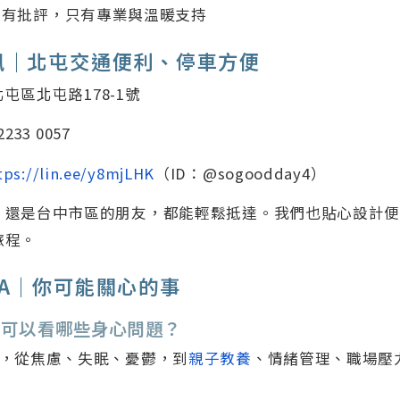
沒有批評，只有專業與溫暖支持
訊｜北屯交通便利、停車方便
屯區北屯路178-1號
2233 0057
tps://lin.ee/y8mjLHK
（ID：@sogoodday4）
，還是台中市區的朋友，都能輕鬆抵達。我們也貼心設計
旅程。
A｜你可能關心的事
天可以看哪些身心問題？
人，從焦慮、失眠、憂鬱，到
親子教養
、情緒管理、職場壓