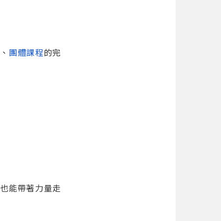
詢
、
團體課程
的完
，也能帶著力量走