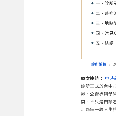
一、診所
二、藍祚
三、地點
四、常見
五、結語
診所編輯
/
2
原文連結：
中時
診所正式於台中
界、公衛界與學
間。不只是門診
走過每一段人生