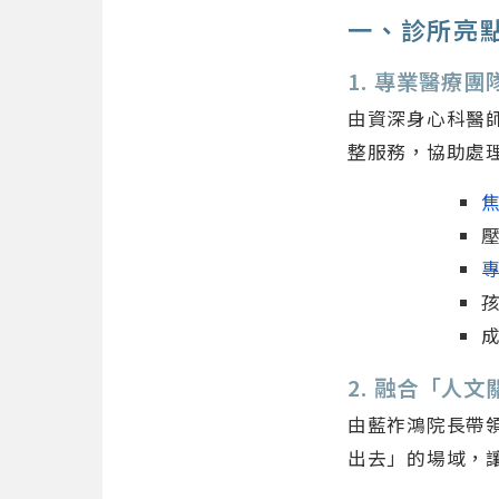
一、診所亮
1. 專業醫療
由資深身心科醫
整服務，協助處
2. 融合「人
由藍祚鴻院長帶
出去」的場域，