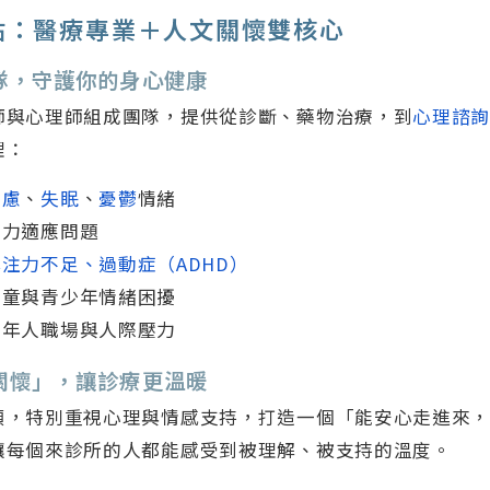
點：醫療專業＋人文關懷雙核心
團隊，守護你的身心健康
師與心理師組成團隊，提供從診斷、藥物治療，到
心理諮
理：
焦慮
、
失眠
、
憂鬱
情緒
壓力適應問題
專注力不足、過動症（ADHD）
孩童與青少年情緒困擾
成年人職場與人際壓力
文關懷」，讓診療更溫暖
領，特別重視心理與情感支持，打造一個「能安心走進來
讓每個來診所的人都能感受到被理解、被支持的溫度。