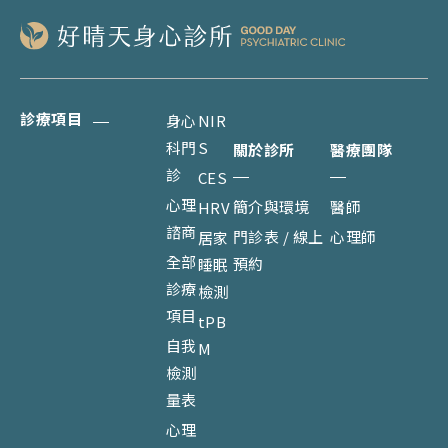
診療項目
身心
NIR
科門
S
關於診所
醫療團隊
診
CES
心理
簡介與環境
醫師
HRV
諮商
門診表 / 線上
心理師
居家
全部
預約
睡眠
診療
檢測
項目
tPB
自我
M
檢測
量表
心理