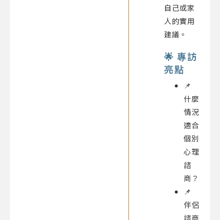
自己或家
人的實用
建議。
🌟 專訪
亮點
📌
什麼
情況
適合
個別
心理
諮
商？
📌
伴侶
諮商