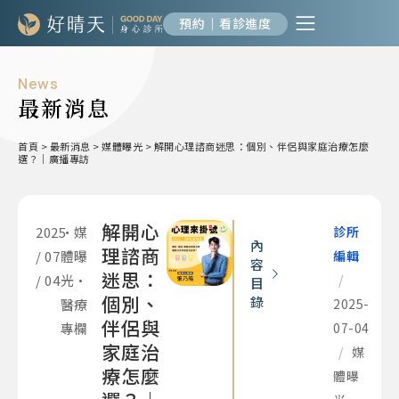
預約｜看診進度
News
最新消息
首頁
>
最新消息
>
媒體曝光
>
解開心理諮商迷思：個別、伴侶與家庭治療怎麼
選？｜廣播專訪
解開心
2025
•
媒
診所
內
理諮商
/ 07
體曝
編輯
容
迷思：
/ 04
光
•
/
目
個別、
錄
醫療
2025-
伴侶與
專欄
07-04
家庭治
/
媒
療怎麼
體曝