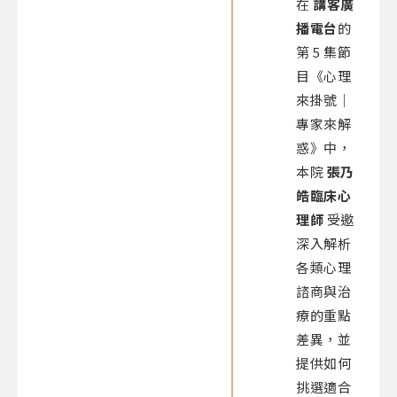
在
講客廣
播電台
的
第 5 集節
目《心理
來掛號｜
專家來解
惑》中，
本院
張乃
皓臨床心
理師
受邀
深入解析
各類心理
諮商與治
療的重點
差異，並
提供如何
挑選適合