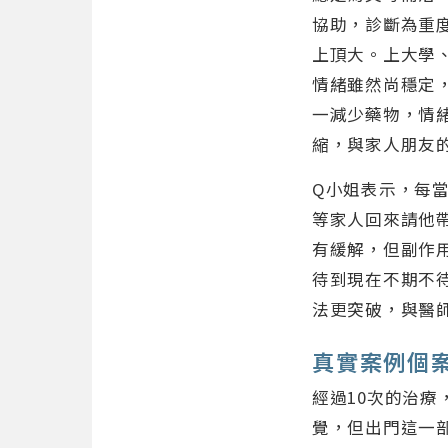
協助，診斷為重
上頂大。上大學
情緒雖然尚穩定
一減少藥物，情
縮，與家人朋友
Q小姐表示，每
等家人回來請他
有緩解，但副作
待到現在不期不
法更突破，與醫
真實案例個
經過10次的治
覺，但出門這一