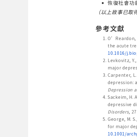
恢復社會功
（以上故事已取
參考文獻
O’Reardon, J.
the acute tr
10.1016/j.bi
Levkovitz, Y.
major depre
Carpenter, L.
depression: 
Depression a
Sackeim, H. A
depressive d
Disorders
, 2
George, M. S.
for major de
10.1001/arch