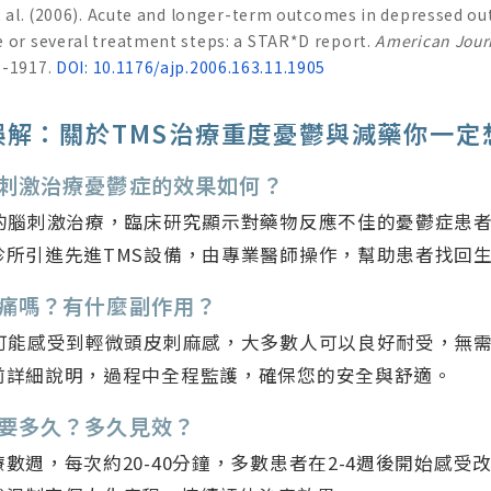
et al. (2006). Acute and longer-term outcomes in depressed ou
e or several treatment steps: a STAR*D report.
American Journ
5-1917.
DOI: 10.1176/ajp.2006.163.11.1905
誤解：關於TMS治療重度憂鬱與減藥你一定
顱磁刺激治療憂鬱症的效果如何？
性的腦刺激治療，臨床研究顯示對藥物反應不佳的憂鬱症患
診所引進先進TMS設備，由專業醫師操作，幫助患者找回
療會痛嗎？有什麼副作用？
中可能感受到輕微頭皮刺麻感，大多數人可以良好耐受，無
前詳細說明，過程中全程監護，確保您的安全與舒適。
程需要多久？多久見效？
數週，每次約20-40分鐘，多數患者在2-4週後開始感受