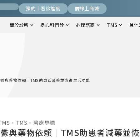
預約｜看診進度
線上商城
關於診所
身心科門診
心理諮商
TMS
其他
鬱與藥物依賴｜TMS助患者減藥並恢復生活功能
TMS
•
TMS
•
醫療專欄
鬱與藥物依賴｜TMS助患者減藥並