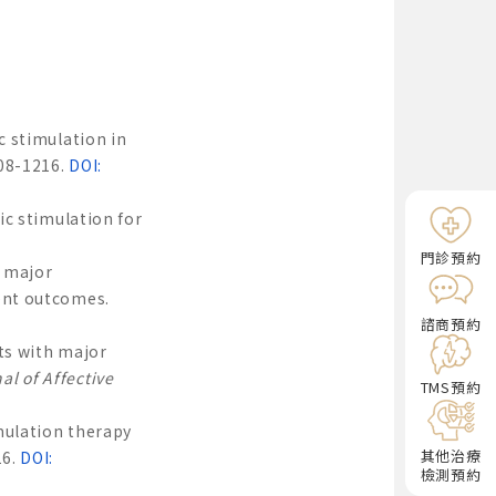
c stimulation in
208-1216.
DOI:
tic stimulation for
門診預約
r major
ment outcomes.
諮商預約
nts with major
al of Affective
TMS預約
imulation therapy
其他治療
16.
DOI:
檢測預約