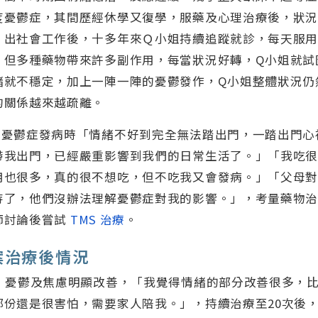
度憂鬱症，其間歷經休學又復學，服藥及心理治療後，狀
、出社會工作後，十多年來Ｑ小姐持續追蹤就診，每天服用
，但多種藥物帶來許多副作用，每當狀況好轉，Q小姐就試
緒就不穩定，加上一陣一陣的憂鬱發作，Q小姐整體狀況仍
的關係越來越疏離。
當憂鬱症發病時「情緒不好到完全無法踏出門，一踏出門心
帶我出門，已經嚴重影響到我們的日常生活了。」「我吃
用也很多，真的很不想吃，但不吃我又會發病。」「父母
待了，他們沒辦法理解憂鬱症對我的影響。」，考量藥物
師討論後嘗試
TMS 治療
。
案治療後情況
療，憂鬱及焦慮明顯改善，「我覺得情緒的部分改善很多，
部份還是很害怕，需要家人陪我。」，持續治療至20次後