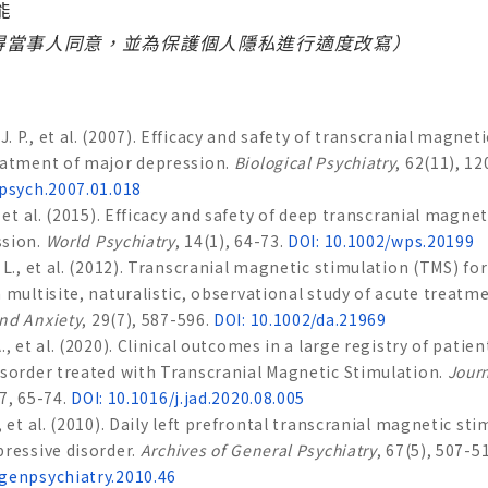
能
得當事人同意，並為保護個人隱私進行適度改寫）
 P., et al. (2007). Efficacy and safety of transcranial magneti
eatment of major depression.
Biological Psychiatry
, 62(11), 1
opsych.2007.01.018
, et al. (2015). Efficacy and safety of deep transcranial magne
ssion.
World Psychiatry
, 14(1), 64-73.
DOI: 10.1002/wps.20199
 L., et al. (2012). Transcranial magnetic stimulation (TMS) fo
a multisite, naturalistic, observational study of acute treat
nd Anxiety
, 29(7), 587-596.
DOI: 10.1002/da.21969
., et al. (2020). Clinical outcomes in a large registry of patie
isorder treated with Transcranial Magnetic Stimulation.
Journ
77, 65-74.
DOI: 10.1016/j.jad.2020.08.005
, et al. (2010). Daily left prefrontal transcranial magnetic st
pressive disorder.
Archives of General Psychiatry
, 67(5), 507-5
genpsychiatry.2010.46