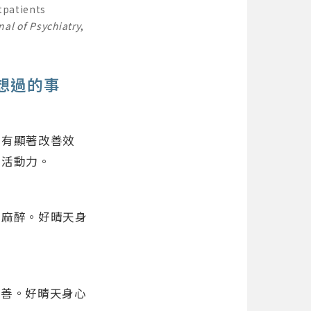
tpatients
al of Psychiatry
,
想過的事
者有顯著改善效
生活動力。
需麻醉。好晴天身
改善。好晴天身心