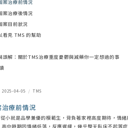
個案治療前情況
個案治療後情況
個案目前狀況
看見 TMS 的幫助
與誤解：關於TMS治療重度憂鬱與減藥你一定想過的事
閱讀
2025-04-05
/
TMS
案治療前情況
，從小就是品學兼優的模範生，背負著家裡高度期待，情緒
。高中時期因情緒低落，反應遲緩，幾乎整天臥床不起等