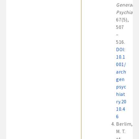
General
Psychiatry
67(5),
507
–
516.
DOI:
10.1
001/
arch
gen
psyc
hiat
ry.20
10.4
6
Berlim,
M. T.
et