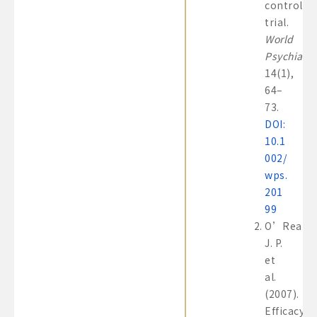
controlle
trial.
World
Psychiatry
14(1),
64–
73.
DOI:
10.1
002/
wps.
201
99
O’Reardo
J. P.
et
al.
(2007).
Efficacy