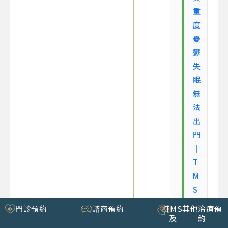
重
度
憂
鬱
失
眠
無
法
出
門
｜
T
M
S
治
門診預約
諮商預約
TMS
其他治療預
療
及
約