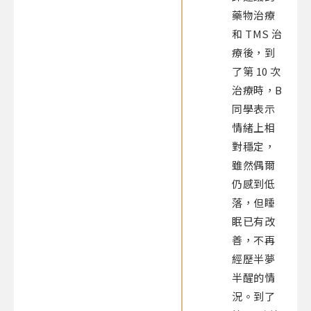
藥物治療
和 TMS 治
療後，到
了第 10 次
治療時，B
同學表示
情緒上相
對穩定，
雖然偶爾
仍感到低
落，但睡
眠已有改
善，不再
經歷半夢
半醒的情
況。到了