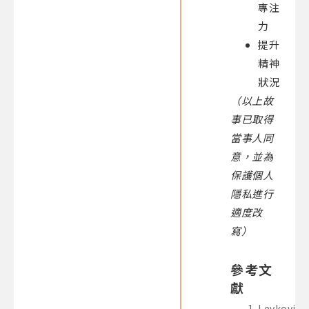
專注
力
提升
精神
狀況
（以上故
事已取得
當事人同
意，並為
保護個人
隱私進行
適度改
寫）
參考文
獻
Levkovitz