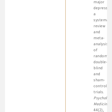
major
depressio
a
systemati
review
and
meta-
analysis
of
randomiz
double-
blind
and
sham-
controlle
trials.
Psychologi
Medicine
,
44(2),