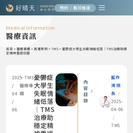
預約｜看診進度
Medical Information
醫療資訊
首頁
>
醫療專欄
>
真實案例
>
TMS
>
憂鬱症大學生失眠情緒低落｜TMS治療助穩
定精神重返校園
憂鬱症
2025
•
TMS
•
TMS
•
藍祚
內
大學生
/
醫療專
鴻 院
容
失眠情
04
欄
長
/
目
緒低落
錄
/
2025-
｜TMS
06
04-06
治療助
/
穩定精
TMS