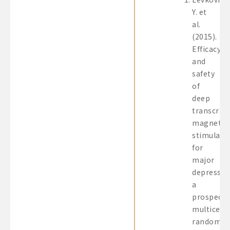
Y. et
al.
(2015).
Efficacy
and
safety
of
deep
transcrani
magnetic
stimulati
for
major
depressio
a
prospecti
multicent
randomiz