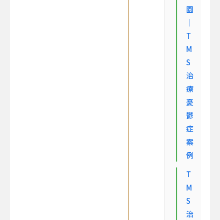
園
｜
T
M
S
治
療
憂
鬱
症
案
例
T
M
S
治