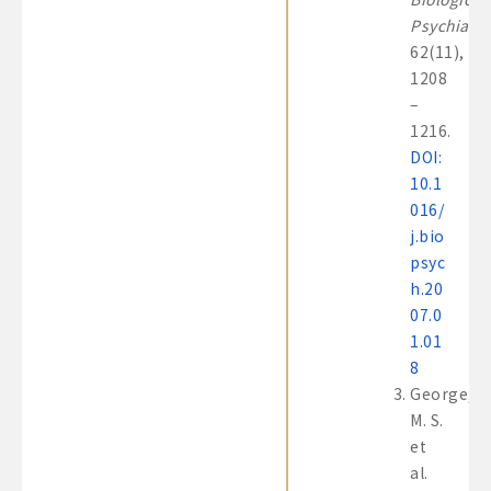
Psychiatry
62(11),
1208
–
1216.
DOI:
10.1
016/
j.bio
psyc
h.20
07.0
1.01
8
George,
M. S.
et
al.