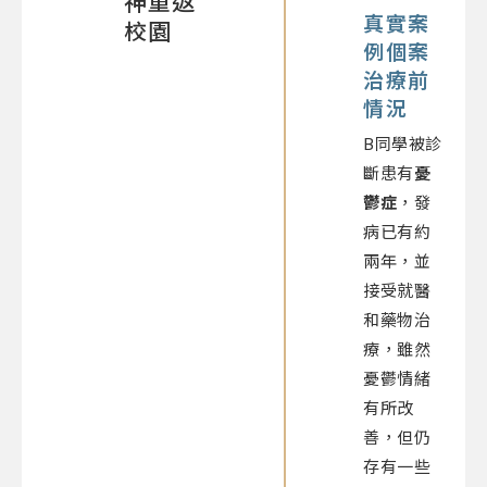
神重返
真實案
校園
例個案
治療前
情況
B同學被診
斷患有
憂
鬱症
，發
病已有約
兩年，並
接受就醫
和藥物治
療，雖然
憂鬱情緒
有所改
善，但仍
存有一些