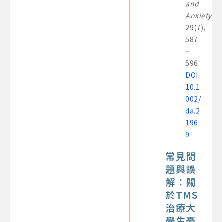
and
Anxiety
,
29(7),
587
–
596.
DOI:
10.1
002/
da.2
196
9
常見問
題與誤
解：關
於TMS
治療大
學生憂