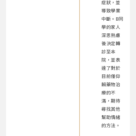
症狀，並
導致學業
中斷。B同
學的家人
深思熟慮
後決定轉
診至本
院，並表
達了對於
目前僅仰
賴藥物治
療的不
滿，期待
尋找其他
幫助情緒
的方法。