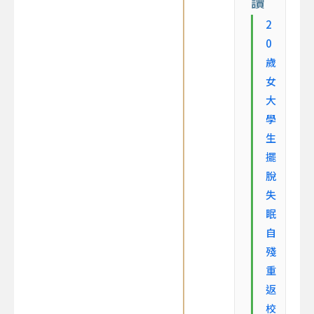
讀
2
0
歲
女
大
學
生
擺
脫
失
眠
自
殘
重
返
校