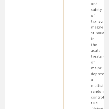
and
safety
of
transcrani
magnetic
stimulati
in
the
acute
treatmen
of
major
depressio
a
multisite
randomiz
controlle
trial.
Biological