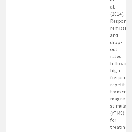
al.
(2014).
Response
remission
and
drop-
out
rates
following
high-
frequency
repetitive
transcrani
magnetic
stimulati
(rTMS)
for
treating