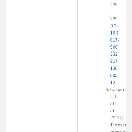
225
–
239.
DOI:
10.1
017/
S00
332
917
130
005
12
Carpenter
L. L.
et
al.
(2012).
Transcran
magnetic