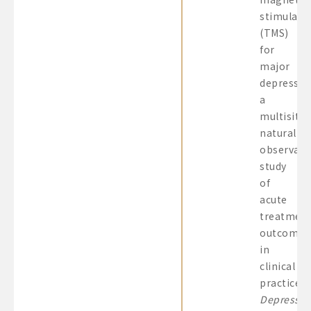
stimulati
(TMS)
for
major
depressio
a
multisite,
naturalist
observati
study
of
acute
treatmen
outcomes
in
clinical
practice.
Depressio