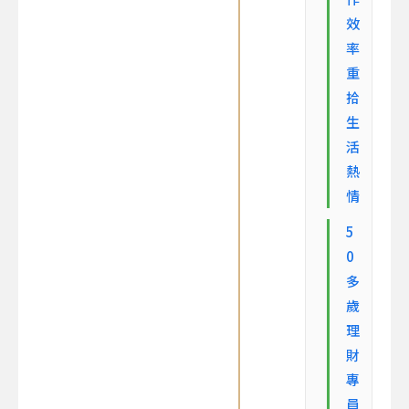
效
率
重
拾
生
活
熱
情
5
0
多
歲
理
財
專
員