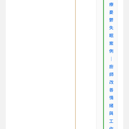
療
憂
鬱
失
眠
案
例
｜
廚
師
改
善
情
緒
與
工
作