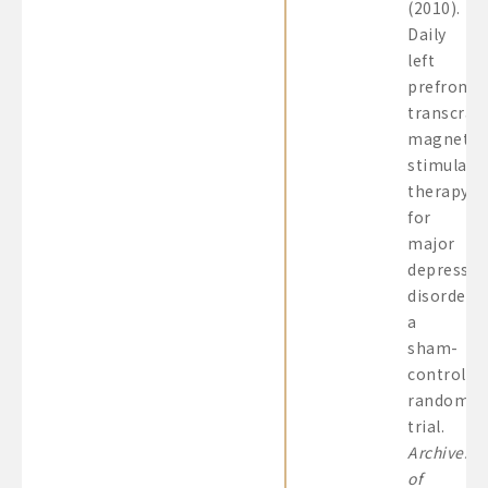
(2010).
Daily
left
prefronta
transcrani
magnetic
stimulati
therapy
for
major
depressiv
disorder:
a
sham-
controlle
randomiz
trial.
Archives
of