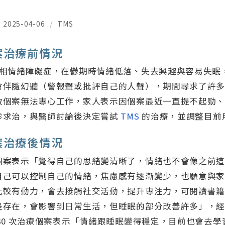
2025-04-06
/
TMS
案治療前情況
雙相情緒障礙症，在鬱期時情緒低落、失去興趣與容易失眠
會伴隨幻聽（警報聲或批評自己的人聲），期間尋求了許
致個案無法專心工作，家人表示因個案最近一直提不起勁
診求治，與醫師討論後決定嘗試
TMS
的治療，並調整目前
案治療後情況
個案表示「覺得自己的思緒變清晰了，情緒也不會像之前這
自己可以控制自己的情緒，焦慮感有逐漸變少，也願意與家人
較有動力，會去接觸社交活動，提升專注力，可閱讀書籍」
是存在，會影響到日常生活，但睡眠的部分改善許多」，
30 次治療個案表示「情緒跟睡眠變得穩定，目前也會去