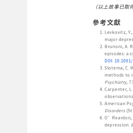
（以上故事已取
參考文獻
Levkovitz, Y.
major depre
Brunoni, A. R
episodes: a 
DOI: 10.1001
Slotema, C. W
methods to i
Psychiatry
, 7
Carpenter, L.
observationa
American Psy
Disorders
(5t
O’Reardon, J.
depression.