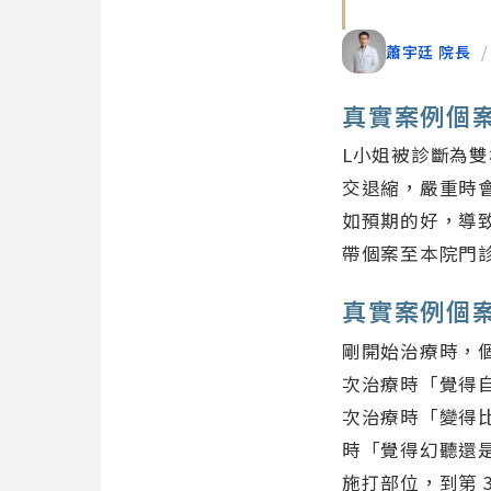
蕭宇廷 院長
/
真實案例個
L小姐被診斷為
交退縮，嚴重時
如預期的好，導
帶個案至本院門
真實案例個
剛開始治療時，
次治療時「覺得
次治療時「變得比
時「覺得幻聽還
施打部位，到第 