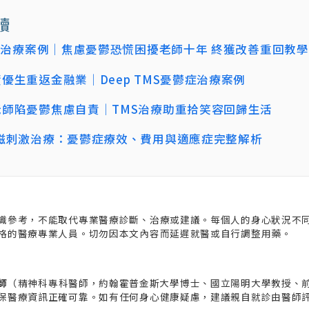
讀
TMS治療案例｜焦慮憂鬱恐慌困擾老師十年 終獲改善重回教
資優生重返金融業｜Deep TMS憂鬱症治療案例
老師陷憂鬱焦慮自責｜TMS治療助重拾笑容回歸生活
顱磁刺激治療：憂鬱症療效、費用與適應症完整解析
識參考，不能取代專業醫療診斷、治療或建議。每個人的身心狀況不
格的醫療專業人員。切勿因本文內容而延遲就醫或自行調整用藥。
師
（精神科專科醫師，約翰霍普金斯大學博士、國立陽明大學教授、
保醫療資訊正確可靠。如有任何身心健康疑慮，建議親自就診由醫師