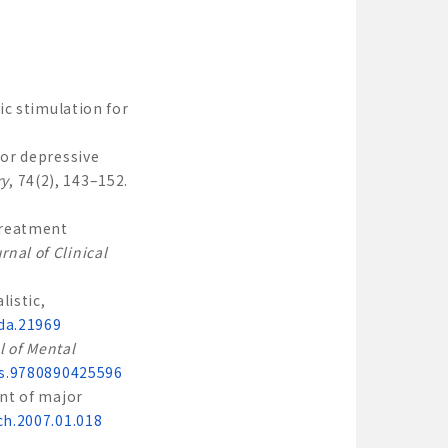
tic stimulation for
jor depressive
ry
, 74(2), 143–152.
 treatment
rnal of Clinical
listic,
/da.21969
l of Mental
ks.9780890425596
ent of major
ch.2007.01.018