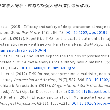
得當事人同意，並為保護個人隱私進行適度改寫）
, et al. (2015). Efficacy and safety of deep transcranial magne
ssion.
World Psychiatry
, 14(1), 64–73.
DOI: 10.1002/wps.20199
., et al. (2017). Repetitive TMS for the acute treatment of ma
systematic review with network meta-analysis.
JAMA Psychiat
/jamapsychiatry.2016.3644
., et al. (2012). Should we expand the toolbox of psychiatric
nclude rTMS? A meta-analysis for auditory hallucinations.
Jou
3(1), 31–42.
DOI: 10.4088/JCP.08m04872gre
 L., et al. (2012). TMS for major depression: a multisite, natura
l study.
Depression and Anxiety
, 29(7), 587–596.
DOI: 10.1002
chiatric Association. (2013).
Diagnostic and Statistical Manua
h ed.). APA. (Bipolar Disorder criteria)
DOI: 10.1176/appi.boo
 P., et al. (2007). Efficacy and safety of TMS in acute treatm
Biological Psychiatry
, 62(11), 1208–1216.
DOI: 10.1016/j.biopsy