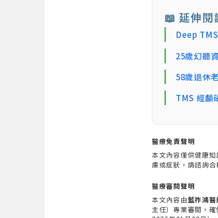
📖 延伸閱
Deep 
25歲幻聽
58歲退休
TMS 經
醫療免責聲明
本文內容僅供健康知
慮或症狀，請諮詢合
醫療審閱聲明
本文內容由
藍祚鴻醫
主任）專業審閱，確