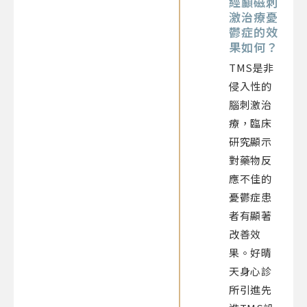
經顱磁刺
激治療憂
鬱症的效
果如何？
TMS是非
侵入性的
腦刺激治
療，臨床
研究顯示
對藥物反
應不佳的
憂鬱症患
者有顯著
改善效
果。好晴
天身心診
所引進先