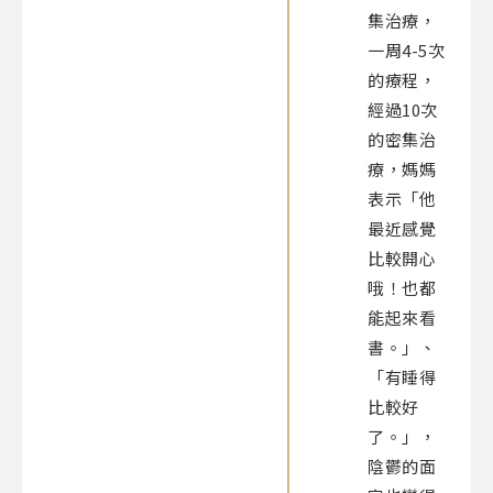
集治療，
一周4-5次
的療程，
經過10次
的密集治
療，媽媽
表示「他
最近感覺
比較開心
哦！也都
能起來看
書。」、
「有睡得
比較好
了。」，
陰鬱的面