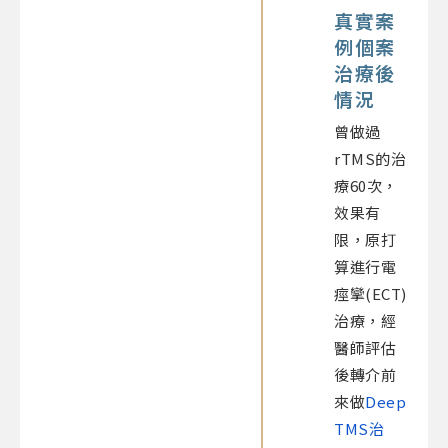
真實案
例個案
治療後
情況
曾做過
rTMS的治
療60次，
效果有
限，原打
算進行電
痙攣(ECT)
治療，經
醫師評估
後轉介前
來做
Deep
TMS治