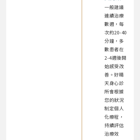
一般建議
連續治療
數週，每
次約20-40
分鐘，多
數患者在
2-4週後開
始感受改
善。好晴
天身心診
所會根據
您的狀況
制定個人
化療程，
持續評估
治療效