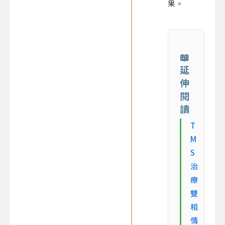
果。
📖
延
伸
閱
讀
T
M
S
治
療
雙
相
情