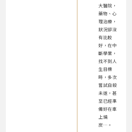
大醫院，
藥物、心
理治療，
狀況卻沒
有比較
好，在中
斷學業，
找不到人
生目標
時，多次
嘗試自殺
未遂，甚
至已經準
備好在車
上燒
炭…。