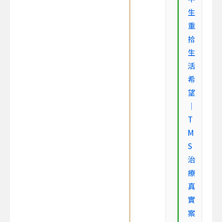
生
重
拾
生
活
希
望
｜
T
M
S
治
療
真
實
案