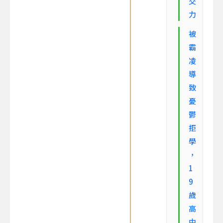
交
力
被
霸
凌
導
致
憂
鬱
拒
學
，
1
9
歲
高
中