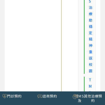
S
治
療
助
穩
定
精
神
重
返
校
園
T
M
S
門診預約
諮商預約
TMS
其他治療預
經
及
約