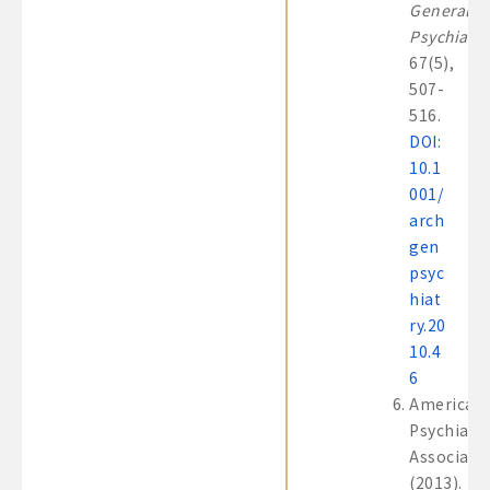
General
Psychiatry
67(5),
507-
516.
DOI:
10.1
001/
arch
gen
psyc
hiat
ry.20
10.4
6
American
Psychiatri
Associatio
(2013).