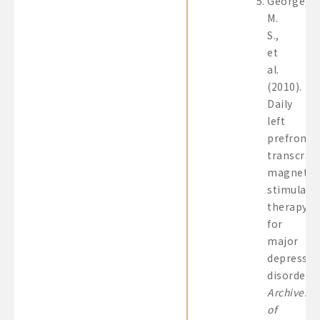
George,
M.
S.,
et
al.
(2010).
Daily
left
prefronta
transcrani
magnetic
stimulati
therapy
for
major
depressiv
disorder.
Archives
of