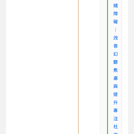
緒
障
礙
｜
改
善
幻
聽
焦
慮
與
提
升
專
注
社