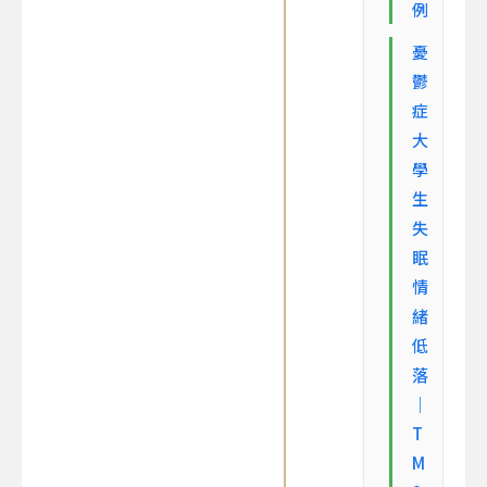
例
憂
鬱
症
大
學
生
失
眠
情
緒
低
落
｜
T
M