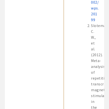
002/
wps.
201
99
Slotema,
C.
W.,
et
al.
(2012).
Meta-
analysis
of
repetitive
transcrani
magnetic
stimulati
in
the