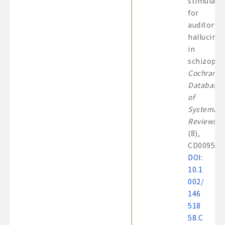
stimulati
for
auditory
hallucinat
in
schizophr
Cochrane
Database
of
Systemati
Reviews
,
(8),
CD009584
DOI:
10.1
002/
146
518
58.C