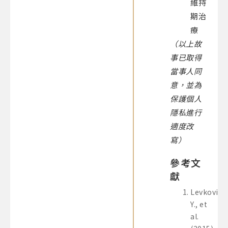
維持
期治
療
（以上故
事已取得
當事人同
意，並為
保護個人
隱私進行
適度改
寫）
參考文
獻
Levkovitz
Y., et
al.