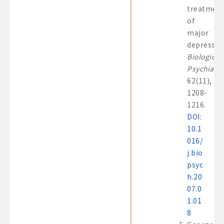
treatmen
of
major
depressio
Biological
Psychiatry
62(11),
1208-
1216.
DOI:
10.1
016/
j.bio
psyc
h.20
07.0
1.01
8