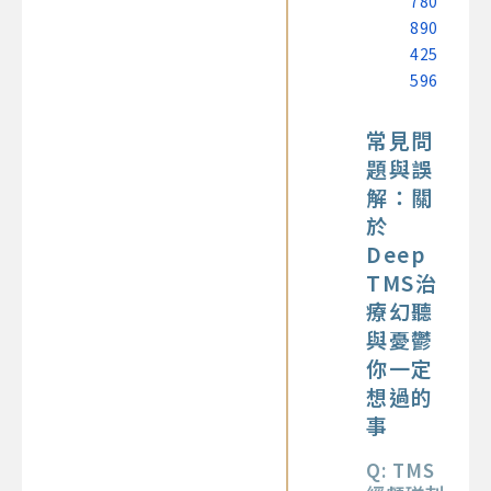
780
890
425
596
常見問
題與誤
解：關
於
Deep
TMS治
療幻聽
與憂鬱
你一定
想過的
事
Q: TMS