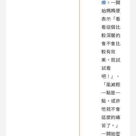
療
。一開
始媽媽便
表示「看
看這個比
較深層的
會不會比
較有效
果，就試
試看
吧！」、
「能減輕
一點是一
點，或許
他就不會
這麼的痛
苦了。」
一開始密