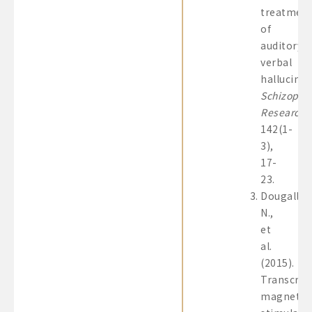
treatmen
of
auditory
verbal
hallucinat
Schizophr
Research
,
142(1-
3),
17-
23.
Dougall,
N.,
et
al.
(2015).
Transcran
magnetic