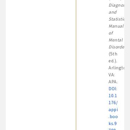
Diagnosti
and
Statistical
Manual
of
Mental
Disorders
(5th
ed.).
Arlington
VA:
APA.
DOI:
10.1
176/
appi
.boo
ks.9