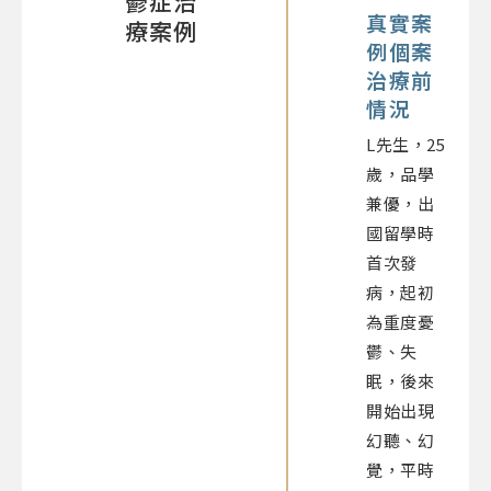
鬱症治
真實案
療案例
例個案
治療前
情況
L先生，25
歲，品學
兼優，出
國留學時
首次發
病，起初
為重度憂
鬱、失
眠，後來
開始出現
幻聽、幻
覺，平時