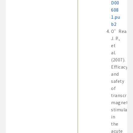
D00
608
1.pu
b2
O’Reardo
J. P.,
et
al.
(2007).
Efficacy
and
safety
of
transcrani
magnetic
stimulati
in
the
acute