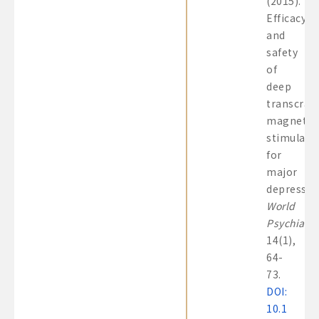
(2015).
Efficacy
and
safety
of
deep
transcrani
magnetic
stimulati
for
major
depressio
World
Psychiatry
14(1),
64-
73.
DOI:
10.1