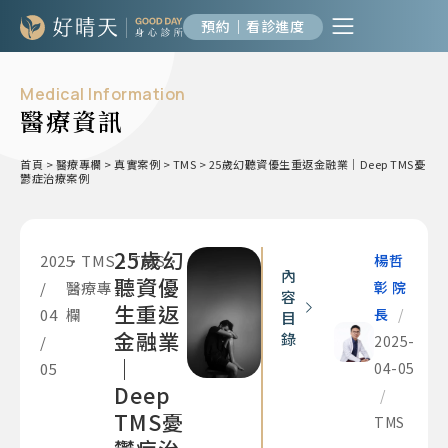
預約｜看診進度
Medical Information
醫療資訊
首頁
>
醫療專欄
>
真實案例
>
TMS
>
25歲幻聽資優生重返金融業｜Deep TMS憂
鬱症治療案例
25歲幻
2025
•
TMS
•
TMS
•
楊哲
內
聽資優
/
醫療專
彰 院
容
生重返
04
欄
長
/
目
金融業
錄
/
2025-
｜
05
04-05
Deep
/
TMS憂
TMS