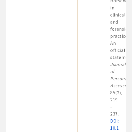
Rorschac
in
clinical
and
forensic
practice:
An
official
statement
Journal
of
Personalit
Assessme
85(2),
219
–
237.
DOI:
10.1