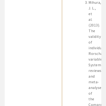
Mihura,
J. L.,
et
al.
(2013).
The
validity
of
individual
Rorschac
variables:
Systemati
reviews
and
meta-
analyses
of
the
Comprehe