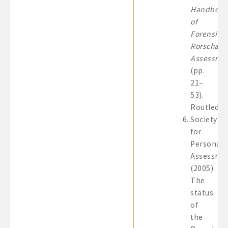
Handbook
of
Forensic
Rorschach
Assessme
(pp.
21–
53).
Routledge
Society
for
Personali
Assessme
(2005).
The
status
of
the