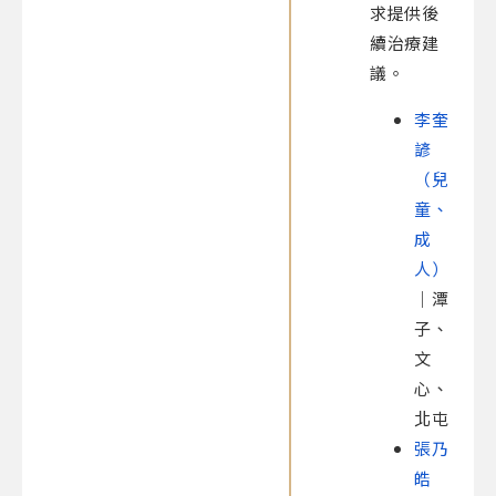
求提供後
續治療建
議。
李奎
諺
（兒
童、
成
人）
｜潭
子、
文
心、
北屯
張乃
皓