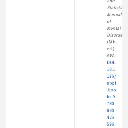
and
Statistical
Manual
of
Mental
Disorders
(5th
ed.).
APA.
DOI:
10.1
176/
appi
.boo
ks.9
780
890
425
596