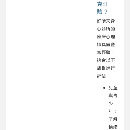
克測
驗？
好晴天身
心診所的
臨床心理
師具備豐
富經驗，
適合以下
族群進行
評估：
兒童
與青
少
年：
了解
情緒