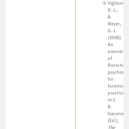
Viglione,
D. J.,
&
Meyer,
G. J.
(2008).
An
overview
of
Rorschac
psychome
for
forensic
practice.
In C.
B.
Gacono
(Ed.),
The