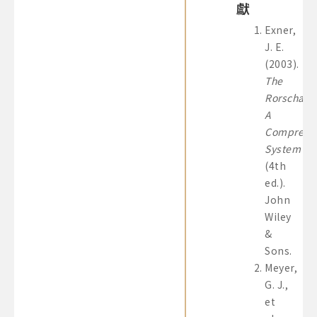
獻
Exner,
J. E.
(2003).
The
Rorschach
A
Comprehe
System
(4th
ed.).
John
Wiley
&
Sons.
Meyer,
G. J.,
et