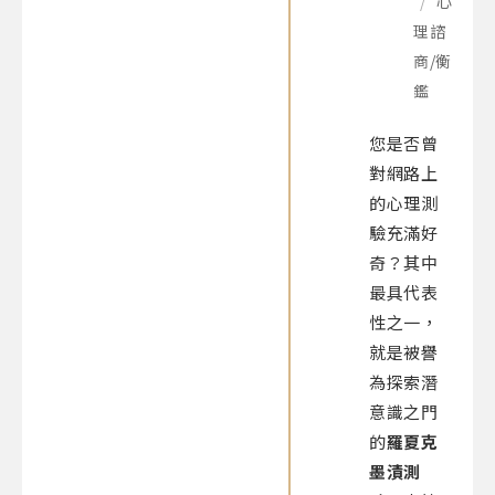
/
心
理諮
商/衡
鑑
您是否曾
對網路上
的心理測
驗充滿好
奇？其中
最具代表
性之一，
就是被譽
為探索潛
意識之門
的
羅夏克
墨漬測