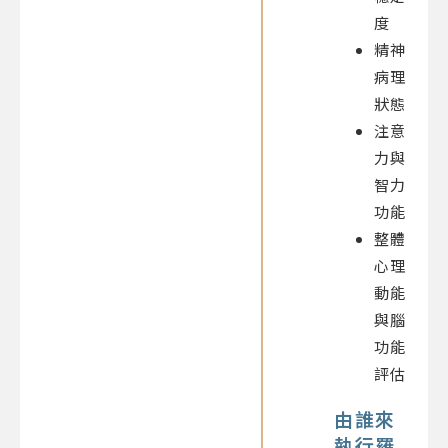
度
精神
病理
狀態
注意
力與
智力
功能
整體
心理
動能
與腦
功能
評估
由誰來
執行羅