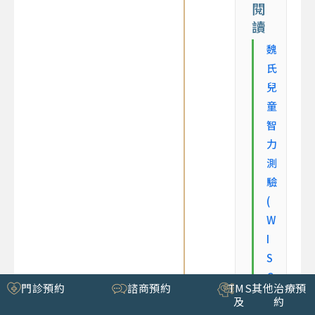
閱
讀
魏
氏
兒
童
智
力
測
驗
(
W
I
S
C
門診預約
諮商預約
TMS
其他治療預
-
及
約
V