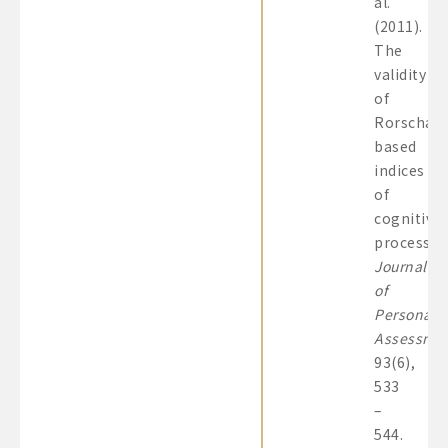
al.
(2011).
The
validity
of
Rorschac
based
indices
of
cognitive
processin
Journal
of
Personalit
Assessme
93(6),
533
–
544.