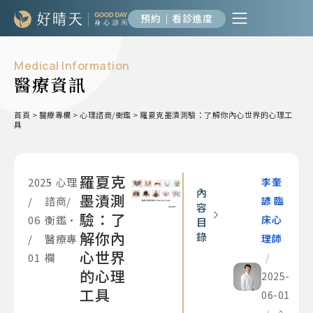
預約｜看診進度
Medical Information
醫療資訊
首頁
>
醫療專欄
>
心理諮商/衡鑑
>
羅夏克墨漬測驗：了解你內心世界的心理工
具
羅夏克
2025
•
心理
李奎
內
墨漬測
/
諮商/
諺 臨
容
驗：了
06
衡鑑
•
床心
目
解你內
錄
/
醫療專
理師
心世界
01
欄
/
的心理
2025-
工具
06-01