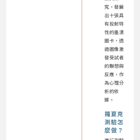
究，發展
出十張具
有投射特
性的墨漬
圖卡，透
過圖像激
發受試者
的聯想與
反應，作
為心理分
析的依
據。
羅夏克
測驗怎
麼做？