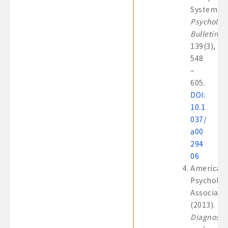
System.
Psychologi
Bulletin
,
139(3),
548
–
605.
DOI:
10.1
037/
a00
294
06
American
Psycholog
Associatio
(2013).
Diagnosti