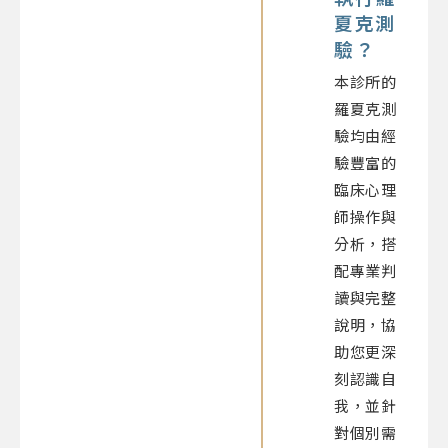
夏克測
驗？
本診所的
羅夏克測
驗均由經
驗豐富的
臨床心理
師操作與
分析，搭
配專業判
讀與完整
說明，協
助您更深
刻認識自
我，並針
對個別需