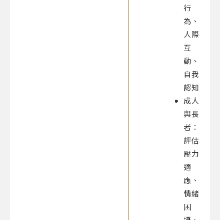
行
為、
人際
互
動、
自我
認知
成人
與長
者：
評估
壓力
適
應、
情緒
困
擾、