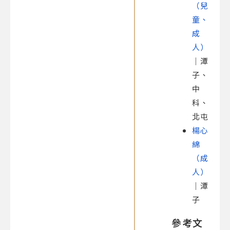
（兒
童、
成
人）
｜潭
子、
中
科、
北屯
楊心
綿
（成
人）
｜潭
子
參考文