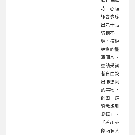
進行測驗
時，心理
師會依序
出示十張
結構不
明、模糊
抽象的墨
漬圖片，
並請受試
者自由說
出聯想到
的事物，
例如「這
讓我想到
蝙蝠」、
「看起來
像兩個人