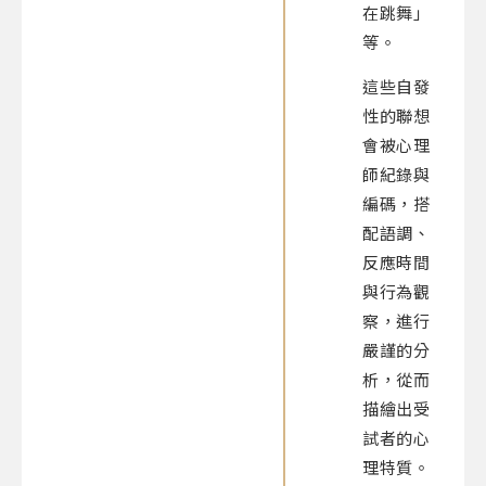
在跳舞」
等。
這些自發
性的聯想
會被心理
師紀錄與
編碼，搭
配語調、
反應時間
與行為觀
察，進行
嚴謹的分
析，從而
描繪出受
試者的心
理特質。