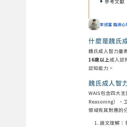
參考文獻
李述富 臨床心
什麼是魏氏成人
魏氏成人智力量表（We
16歲以上
成人認知
認知能力。
魏氏成人智
WAIS包含四大主要
Reasoning）
領域有其對應的
語文理解：