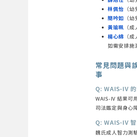
林佩怡
（幼
簡吟如
（幼
黃瑜珮
（成
楊心綿
（成
如需安排施
常見問題與誤
事
Q: WAIS-
WAIS-IV 
司法鑑定與身心
Q: WAIS-
魏氏成人智力測