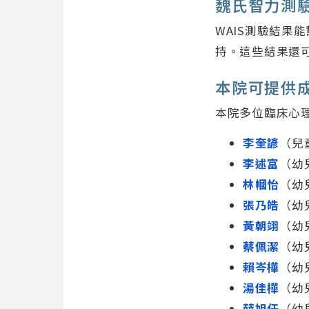
魏氏智力測
WAIS測驗結
持。這些結果還
本院可提供
本院多位臨床心
李奎諺
（兒
李述富
（幼
林幗怡
（幼
張乃皓
（幼
黃朝翊
（幼
蔡佩潔
（幼
賴岑樺
（幼
湯佳樺
（幼
薛旭任
（幼