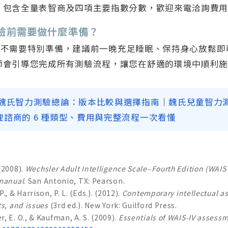
，包含全量表智商及四項主要指數分數，歡迎來電洽詢費
測驗前需要做什麼準備？
V測驗不需要特別準備，建議前一晚充足睡眠、保持身心放鬆
師會引導您完成所有測驗流程，讓您在舒適的環境中順利
魏氏智力測驗總論：版本比較與選擇指南
｜
魏氏兒童智力測驗 
理諮商的 6 種類型、費用與完整流程一次看懂
(2008).
Wechsler Adult Intelligence Scale–Fourth Edition (WAIS-
 manual
. San Antonio, TX: Pearson.
., & Harrison, P. L. (Eds.). (2012).
Contemporary intellectual a
ts, and issues
(3rd ed.). New York: Guilford Press.
, E. O., & Kaufman, A. S. (2009).
Essentials of WAIS-IV assess