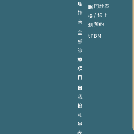
理
門診表
眠
諮
/ 線上
檢
商
預約
測
全
tPBM
部
診
療
項
目
自
我
檢
測
量
表