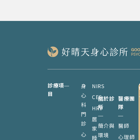
診療項
身
NIRS
目
心
CES
關於診
醫療團
科
所
隊
HRV
門
居
診
簡介與
醫師
家
心
環境
心理師
睡