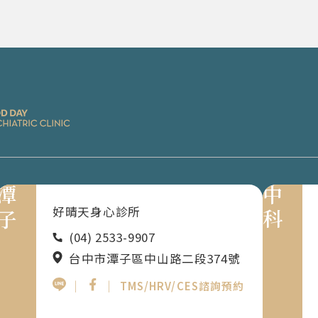
潭子
中科
好晴天身心診所
(04) 2533-9907
台中市潭子區中山路二段374號
｜
｜
TMS/HRV/CES諮詢預約