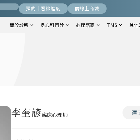
預約｜看診進度
線上商城
關於診所
身心科門診
心理諮商
TMS
其他
李奎諺
潭
臨床心理師